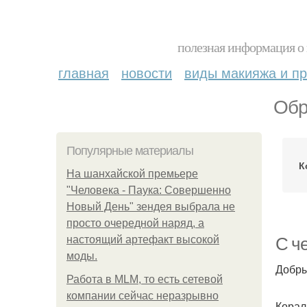
полезная информация о 
главная
новости
виды макияжа и пр
Обр
Популярные материалы
К
На шанхайской премьере
"Человека - Паука: Совершенно
Новый День" зендея выбрала не
просто очередной наряд, а
настоящий артефакт высокой
С ч
моды.
Добры
Работа в MLM, то есть сетевой
компании сейчас неразрывно
Корал