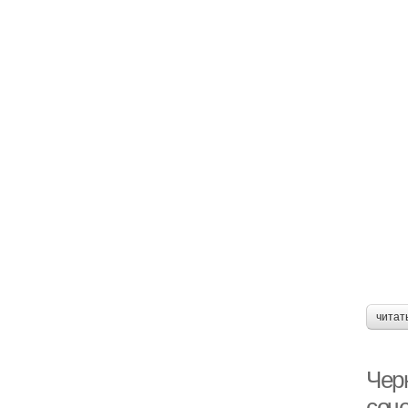
читат
Черн
соч