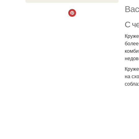
Вас
С ч
Круже
более
комби
недов
Круже
на сх
собла