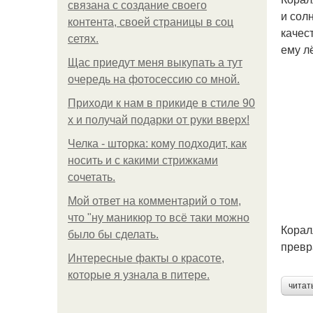
связана с создание своего
и сол
контента, своей страницы в соц
качес
сетях.
ему лё
Щас приедут меня выкупать а тут
очередь на фотосессию со мной.
Приходи к нам в прикиде в стиле 90
х и получай подарки от руки вверх!
Челка - шторка: кому подходит, как
носить и с какими стрижками
сочетать.
Мой ответ на комментарий о том,
что "ну маникюр то всё таки можно
Корал
было бы сделать.
превр
Интересные факты о красоте,
которые я узнала в питере.
читат