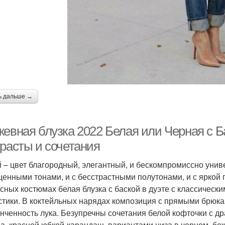
ь дальше →
жевная блузка 2022 Белая или Черная с Б
трасты и сочетания
 – цвет благородный, элегантный, и бескомпромиссно унив
енными тонами, и с бесстрастными полутонами, и с яркой 
сных костюмах белая блузка с баской в дуэте с классическ
стики. В коктейльных нарядах композиция с прямыми брюка
онченность лука. Безупречны сочетания белой кофточки с д
а, красной юбкой-карандаш, вариантами низа в черном, бе