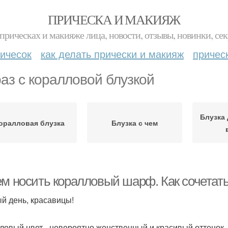
ПРИЧЕСКА И МАКИЯЖ
прическах и макияже лица, новости, отзывы, новинки, сек
ичесок
как делать прически и макияж
причес
аз с коралловой блузкой
Блузка 
оралловая блузка
Блузка с чем
ем носить коралловый шарф. Как сочетат
й день, красавицы!
ловый цвет - невероятно женственный и красивый оттенок ,