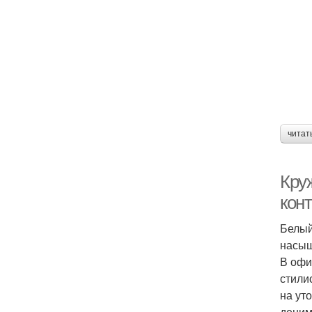
читат
Кру
кон
Белый
насыщ
В офи
стили
на ут
деним