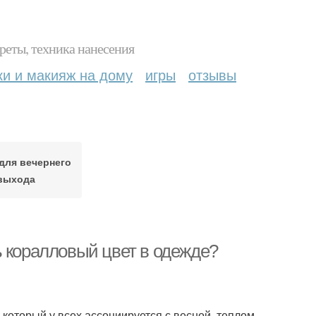
реты, техника нанесения
ки и макияж на дому
игры
отзывы
для вечернего
выхода
ь коралловый цвет в одежде?
 который у всех ассоциируется с весной, теплом