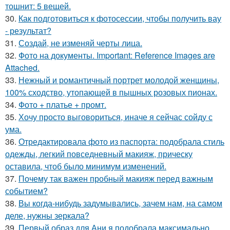
тошнит: 5 вещей.
30.
Как подготовиться к фотосессии, чтобы получить вау
- результат?
31.
Создай, не изменяй черты лица.
32.
Фото на документы. Important: Reference Images are
Attached.
33.
Нежный и романтичный портрет молодой женщины,
100% сходство, утопающей в пышных розовых пионах.
34.
Фото + платье + промт.
35.
Хочу просто выговориться, иначе я сейчас сойду с
ума.
36.
Отредактировала фото из паспорта: подобрала стиль
одежды, легкий повседневный макияж, прическу
оставила, чтоб было минимум изменений.
37.
Почему так важен пробный макияж перед важным
событием?
38.
Вы когда-нибудь задумывались, зачем нам, на самом
деле, нужны зеркала?
39.
Первый образ для Ани я подобрала максимально