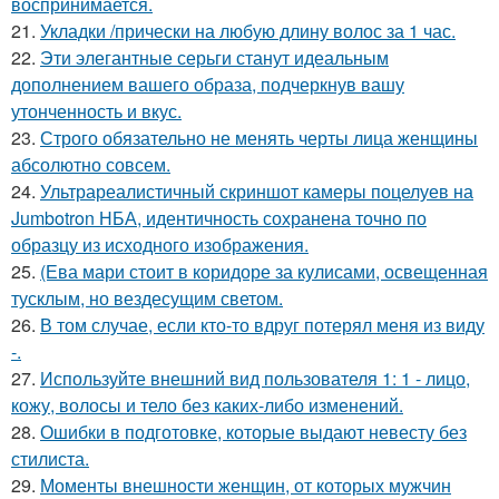
воспринимается.
21.
Укладки /прически на любую длину волос за 1 час.
22.
Эти элегантные серьги станут идеальным
дополнением вашего образа, подчеркнув вашу
утонченность и вкус.
23.
Строго обязательно не менять черты лица женщины
абсолютно совсем.
24.
Ультрареалистичный скриншот камеры поцелуев на
Jumbotron НБА, идентичность сохранена точно по
образцу из исходного изображения.
25.
(Ева мари стоит в коридоре за кулисами, освещенная
тусклым, но вездесущим светом.
26.
В том случае, если кто-то вдруг потерял меня из виду
-.
27.
Используйте внешний вид пользователя 1: 1 - лицо,
кожу, волосы и тело без каких-либо изменений.
28.
Ошибки в подготовке, которые выдают невесту без
стилиста.
29.
Моменты внешности женщин, от которых мужчин