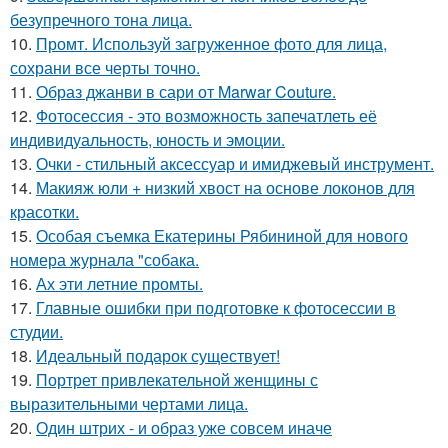
безупречного тона лица.
10.
Промт. Используй загруженное фото для лица,
сохрани все черты точно.
11.
Образ джанви в сари от Marwar Couture.
12.
Фотосессия - это возможность запечатлеть её
индивидуальность, юность и эмоции.
13.
Очки - стильный аксессуар и имиджевый инструмент.
14.
Макияж юли + низкий хвост на основе локонов для
красотки.
15.
Особая съемка Екатерины Рябининой для нового
номера журнала "собака.
16.
Ах эти летние промты.
17.
Главные ошибки при подготовке к фотосессии в
студии.
18.
Идеальный подарок существует!
19.
Портрет привлекательной женщины с
выразительными чертами лица.
20.
Один штрих - и образ уже совсем иначе