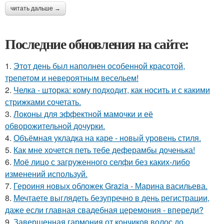
читать дальше →
Последние обновления на сайте:
1.
Этот день был наполнен особенной красотой,
трепетом и невероятным весельем!
2.
Челка - шторка: кому подходит, как носить и с какими
стрижками сочетать.
3.
Локоны для эффектной мамочки и её
обворожительной дочурки.
4.
Объёмная укладка на каре - новый уровень стиля.
5.
Как мне хочется петь тебе деферамбы доченька!
6.
Моё лицо с загруженного селфи без каких-либо
изменений используй.
7.
Героиня новых обложек Grazia - Марина васильева.
8.
Мечтаете выглядеть безупречно в день регистрации,
даже если главная свадебная церемония - впереди?
9.
Завершенная гармония от кончиков волос до