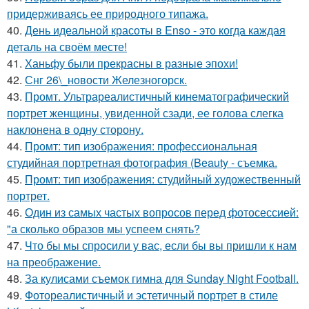
придерживаясь ее природного типажа.
40.
День идеальной красоты в Enso - это когда каждая
деталь на своём месте!
41.
Ханьфу были прекрасны в разные эпохи!
42.
Снг 26\_новости Железногорск.
43.
Промт. Ультрареалистичный кинематографический
портрет женщины, увиденной сзади, ее голова слегка
наклонена в одну сторону.
44.
Промт: тип изображения: профессиональная
студийная портретная фотография (Beauty - съемка.
45.
Промт: тип изображения: студийный художественный
портрет.
46.
Один из самых частых вопросов перед фотосессией:
"а сколько образов мы успеем снять?
47.
Что бы мы спросили у вас, если бы вы пришли к нам
на преображение.
48.
За кулисами съемок гимна для Sunday Night Football.
49.
Фотореалистичный и эстетичный портрет в стиле