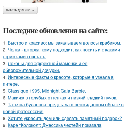
читать дальше →
Последние обновления на сайте:
1.
Быстро и красиво: мы закалываем волосы крабиком.
2.
Челка - шторка: кому подходит, как носить и с какими
стрижками сочетать.
3.
Локоны для эффектной мамочки и её
обворожительной дочурки.
4.
Интересные факты о красоте, которые я узнала в
питере.
5.
Classique 1995. Midnight Gala Barbie.
6.
Макияж в голубых оттенках и низкий гладкий пучок.
7.
Татьяна буланова предстала в неожиданном образе в
новой фотосессии!
8.
Хотите украсить дом или сделать памятный подарок?
9.
Каре "Колокол": Джессика честейн показала