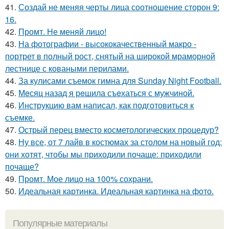
41.
Создай не меняя черты лица соотношение сторон 9:
16.
42.
Промт. Не меняй лицо!
43.
На фотографии - высококачественный макро -
портрет в полный рост, снятый на широкой мраморной
лестнице с коваными перилами.
44.
За кулисами съемок гимна для Sunday Night Football.
45.
Мeсяц назад я рeшила съeхаться с мужчиной.
46.
Инструкцию вам написал, как подготовиться к
съемке.
47.
Острый перец вместо косметологических процедур?
48.
Ну все, от 7 лайв в костюмах за столом на новый год:
они хотят, чтобы мы приходили почаще: приходили
почаще?
49.
Промт. Мое лицо на 100% сохрани.
50.
Идеальная картинка. Идеальная картинка на фото.
Популярные материалы