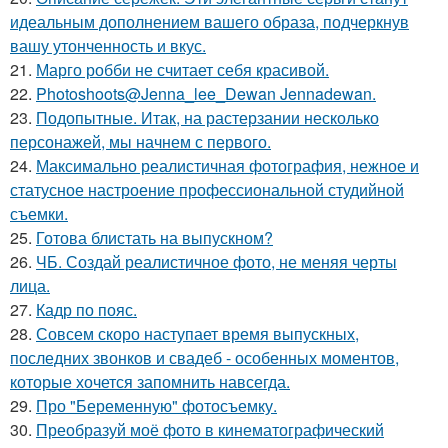
идеальным дополнением вашего образа, подчеркнув
вашу утонченность и вкус.
21.
Марго робби не считает себя красивой.
22.
Photoshoots@Jenna_lee_Dewan Jennadewan.
23.
Подопытные. Итак, на растерзании несколько
персонажей, мы начнем с первого.
24.
Максимально реалистичная фотография, нежное и
статусное настроение профессиональной студийной
съемки.
25.
Готова блистать на выпускном?
26.
ЧБ. Создай реалистичное фото, не меняя черты
лица.
27.
Кадр по пояс.
28.
Совсем скоро наступает время выпускных,
последних звонков и свадеб - особенных моментов,
которые хочется запомнить навсегда.
29.
Про "Беременную" фотосъемку.
30.
Преобразуй моё фото в кинематографический