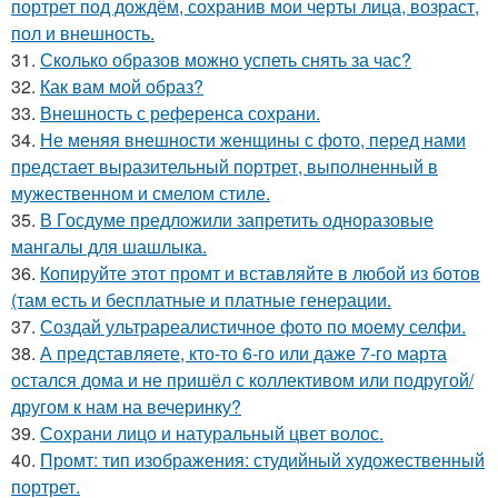
портрет под дождём, сохранив мои черты лица, возраст,
пол и внешность.
31.
Сколько образов можно успеть снять за час?
32.
Как вам мой образ?
33.
Внешность с референса сохрани.
34.
Не меняя внешности женщины с фото, перед нами
предстает выразительный портрет, выполненный в
мужественном и смелом стиле.
35.
В Госдуме предложили запретить одноразовые
мангалы для шашлыка.
36.
Копируйте этот промт и вставляйте в любой из ботов
(там есть и бесплатные и платные генерации.
37.
Создай ультрареалистичное фото по моему селфи.
38.
А представляете, кто-то 6-го или даже 7-го марта
остался дома и не пришёл с коллективом или подругой/
другом к нам на вечеринку?
39.
Сохрани лицо и натуральный цвет волос.
40.
Промт: тип изображения: студийный художественный
портрет.