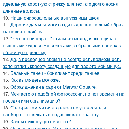
идеальную короткую стрижку для тех, кто долго носил
длинные волосы.
10.
Наши очаровательные выпускницы школ!
11.
Дорогие дамы, я могу создать для вас полный образ,
макияж + причёска.
12.
* Основной образ: * стильная молодая женщина с
пышными кудрявыми волосами, собранными наверх в
объёмную причёску.
13.
Да, в последнее время не всегда есть возможность
запечатлить красоту созданную для вас это мой минус.
14.
Бальный танец - бриллиант среди танцев!
15.
Как выглядеть моложе.
16.
Образ джанви в сари от Marwar Couture.
17.
Мечтаете о подобной фотосессии, но нет времени на
поездки или организацию?
18.
С возрастом макияж должен не утяжелять, а
наоборот - освежать и подчёркивать красоту.
19.
Зачем нужно утро невесты?
20.
Описание сережек: Эти элегантные серьги станут