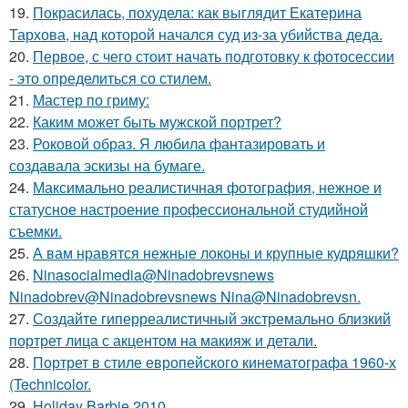
19.
Покрасилась, похудела: как выглядит Екатерина
Тархова, над которой начался суд из-за убийства деда.
20.
Первое, с чего стоит начать подготовку к фотосессии
- это определиться со стилем.
21.
Мастер по гриму:
22.
Каким может быть мужской портрет?
23.
Роковой образ. Я любила фантазировать и
создавала эскизы на бумаге.
24.
Максимально реалистичная фотография, нежное и
статусное настроение профессиональной студийной
съемки.
25.
А вам нравятся нежные локоны и крупные кудряшки?
26.
Ninasocialmedia@Ninadobrevsnews
Ninadobrev@Ninadobrevsnews Nina@Ninadobrevsn.
27.
Создайте гиперреалистичный экстремально близкий
портрет лица с акцентом на макияж и детали.
28.
Портрет в стиле европейского кинематографа 1960-х
(Technicolor.
29.
Holiday Barbie 2010.