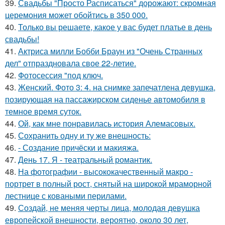
39.
Свадьбы "Просто Расписаться" дорожают: скромная
церемония может обойтись в 350 000.
40.
Только вы решаете, какое у вас будет платье в день
свадьбы!
41.
Актриса милли Бобби Браун из "Очень Странных
дел" отпраздновала свое 22-летие.
42.
Фотосессия "под ключ.
43.
Женский. Фото 3: 4. на снимке запечатлена девушка,
позирующая на пассажирском сиденье автомобиля в
темное время суток.
44.
Ой, как мне понравилась история Алемасовых.
45.
Сохранить одну и ту же внешность:
46.
- Создание причёски и макияжа.
47.
День 17. Я - театральный романтик.
48.
На фотографии - высококачественный макро -
портрет в полный рост, снятый на широкой мраморной
лестнице с коваными перилами.
49.
Создай, не меняя черты лица, молодая девушка
европейской внешности, вероятно, около 30 лет,