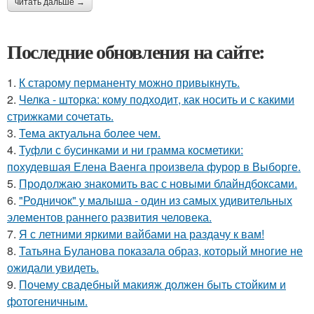
читать дальше →
Последние обновления на сайте:
1.
К старому перманенту можно привыкнуть.
2.
Челка - шторка: кому подходит, как носить и с какими
стрижками сочетать.
3.
Тема актуальна более чем.
4.
Туфли с бусинками и ни грамма косметики:
похудевшая Елена Ваенга произвела фурор в Выборге.
5.
Продолжаю знакомить вас с новыми блайндбоксами.
6.
"Родничок" у малыша - один из самых удивительных
элементов раннего развития человека.
7.
Я с летними яркими вайбами на раздачу к вам!
8.
Татьяна Буланова показала образ, который многие не
ожидали увидеть.
9.
Почему свадебный макияж должен быть стойким и
фотогеничным.