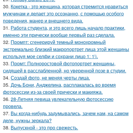
30.
Кокетка - это женщина, которая стремится нравиться
мужчинам и делает это осознанно, с помощью особого
поведения, манер и внешнего вида.
31.
Работа студента, и это всего лишь начало практики,
именно эти прически вообще первый раз сделала.
32.
Промпт: сгенерируй темный монохромный
экстремально близкий макропортрет лица этой женщины
используя мое селфи и сохрани лицо 1: 1\\.
33.
Промт: Полноростовой фотопортрет женщины,
сидящей в расслабленной, но уверенной позе в студии.
34.
Создай фото, не меняя черты лица.
35.
Дочь Бони, Анджелина, расплакалась во время
фотосессии из-за своей прически и макияжа.
36.
28-Летняя певица увлекательную фотосессию
провела.
37.
Вы когда-нибудь задумывались, зачем нам, на самом
деле, нужны зеркала?
38.
Выпускной - это про свежесть.