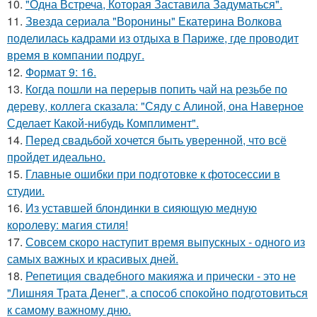
10.
"Одна Встреча, Которая Заставила Задуматься".
11.
Звезда сериала "Воронины" Екатерина Волкова
поделилась кадрами из отдыха в Париже, где проводит
время в компании подруг.
12.
Формат 9: 16.
13.
Когда пошли на перерыв попить чай на резьбе по
дереву, коллега сказала: "Сяду с Алиной, она Наверное
Сделает Какой-нибудь Комплимент".
14.
Перед свадьбой хочется быть уверенной, что всё
пройдет идеально.
15.
Главные ошибки при подготовке к фотосессии в
студии.
16.
Из уставшей блондинки в сияющую медную
королеву: магия стиля!
17.
Совсем скоро наступит время выпускных - одного из
самых важных и красивых дней.
18.
Репетиция свадебного макияжа и прически - это не
"Лишняя Трата Денег", а способ спокойно подготовиться
к самому важному дню.