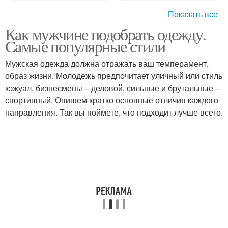
Показать все
Как мужчине подобрать одежду.
Джинса для больших
Мужчины в
Самые популярные стили
мужчин
тренажерный зал
Мужская одежда должна отражать ваш темперамент,
образ жизни. Молодежь предпочитает уличный или стиль
Советы для полных
кэжуал, бизнесмены – деловой, сильные и брутальные –
мужчин
спортивный. Опишем кратко основные отличия каждого
направления. Так вы поймете, что подходит лучше всего.