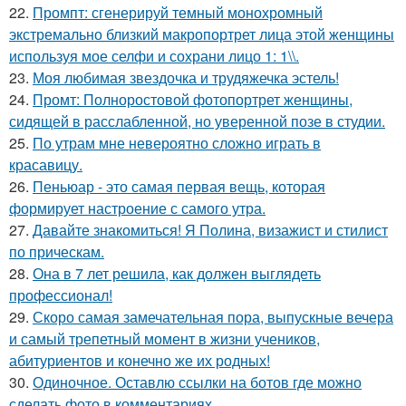
22.
Промпт: сгенерируй темный монохромный
экстремально близкий макропортрет лица этой женщины
используя мое селфи и сохрани лицо 1: 1\\.
23.
Моя любимая звездочка и трудяжечка эстель!
24.
Промт: Полноростовой фотопортрет женщины,
сидящей в расслабленной, но уверенной позе в студии.
25.
По утрам мне невероятно сложно играть в
красавицу.
26.
Пеньюар - это самая первая вещь, которая
формирует настроение с самого утра.
27.
Давайте знакомиться! Я Полина, визажист и стилист
по прическам.
28.
Она в 7 лет решила, как должен выглядеть
профессионал!
29.
Скоро самая замечательная пора, выпускные вечера
и самый трепетный момент в жизни учеников,
абитуриентов и конечно же их родных!
30.
Одиночное. Оставлю ссылки на ботов где можно
сделать фото в комментариях.