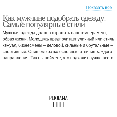
Показать все
Как мужчине подобрать одежду.
Одежда для полных
Мужские рубашки
Самые популярные стили
мужчин
Мужская одежда должна отражать ваш темперамент,
образ жизни. Молодежь предпочитает уличный или стиль
Мужчины в
Советы для полных
кэжуал, бизнесмены – деловой, сильные и брутальные –
тренажерный зал
мужчин
спортивный. Опишем кратко основные отличия каждого
направления. Так вы поймете, что подходит лучше всего.