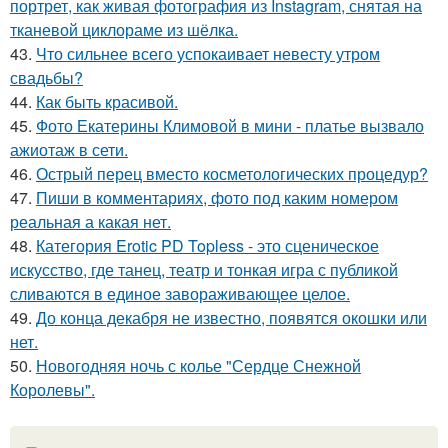
портрет, как живая фотография из Instagram, снятая на
тканевой циклораме из шёлка.
43.
Что сильнее всего успокаивает невесту утром
свадьбы?
44.
Как быть красивой.
45.
Фото Екатерины Климовой в мини - платье вызвало
ажиотаж в сети.
46.
Острый перец вместо косметологических процедур?
47.
Пиши в комментариях, фото под каким номером
реальная а какая нет.
48.
Категория Erotic PD Topless - это сценическое
искусство, где танец, театр и тонкая игра с публикой
сливаются в единое завораживающее целое.
49.
До конца декабря не известно, появятся окошки или
нет.
50.
Новогодняя ночь с колье "Сердце Снежной
Королевы".