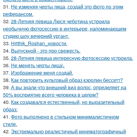
31.
Не изменяя черты лица, создай это фото по этим
реферансом.
32.
28-Летняя певица Люся чеботина устроила
необычную фотосессию в интерьере, напоминающем
студию шоу вечерний ургант.
33.
Hrithik_Roshan_новости.
34.
Выпускной - это про свежесть.
35.
28-Летняя певица интересную фотосессию устроила.
36.
Не менять черты лица\.
37.
Изображение меня создай.
38.
Как повторить культовый образ кэролин бессетт?
39.
А вы знали что внешний вид волос, определяет на
50% восприятие всего человека в целом?
40.
Как создавался естественный, но выразительный
образ:
41.
Фото выполнено в стильном минималистичном
стиле.
42.
Экстремально реалистичный кинематографичный