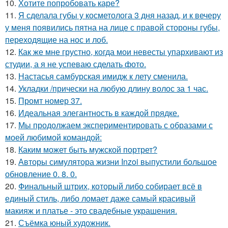
10.
Хотите попробовать каре?
11.
Я сделала губы у косметолога 3 дня назад, и к вечеру
у меня появились пятна на лице с правой стороны губы,
переходящие на нос и лоб.
12.
Как же мне грустно, когда мои невесты упархивают из
студии, а я не успеваю сделать фото.
13.
Настасья самбурская имидж к лету сменила.
14.
Укладки /прически на любую длину волос за 1 час.
15.
Промт номер 37.
16.
Идеальная элегантность в каждой прядке.
17.
Мы продолжаем экспериментировать с образами с
моей любимой командой:
18.
Каким может быть мужской портрет?
19.
Авторы симулятора жизни Inzoi выпустили большое
обновление 0. 8. 0.
20.
Финальный штрих, который либо собирает всё в
единый стиль, либо ломает даже самый красивый
макияж и платье - это свадебные украшения.
21.
Съёмка юный художник.