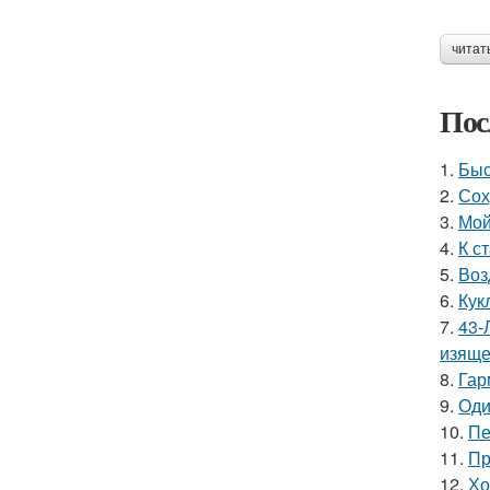
читат
Пос
1.
Быс
2.
Сох
3.
Мой
4.
К с
5.
Воз
6.
Кук
7.
43-
изяще
8.
Гар
9.
Оди
10.
Пе
11.
Пр
12.
Хо