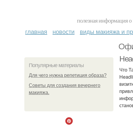
полезная информация о 
главная
новости
виды макияжа и пр
Офи
Head
Популярные материалы
Что Т
Для чего нужна репетиция образа?
Headl
визит
Советы для создания вечернего
привл
макияжа.
инфор
стано