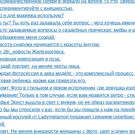
сококачественное селфи в зеркало на Iphone 15 Pro, сверх
спериментируйте с внешностью.
о я для макияжа использую?
о ты? Ты хоть раз задавала себе вопрос - чего хочешь имен
сто задаваемые вопросы о свадебных прическах: мифы и р
ображение меня создай.
асота снаружи начинается с красоты внутри.
г 26\_новости Железногорск.
новная композиция и поза.
здай портрет, на меняя черты лица.
ждая фотосессия в аква моделс - это комплексный процесс,
товке ребенка, кроме как привезти его.
омт: Фото в стильном и ярком исполнении, где девушка из
имание! Только в том случае, если вам нравится ретро - сти
фья Эрнст вышла в свет с мужем, но ее образ раскритиков
о бы мы спросили у вас, если бы вы пришли к нам на прео
нный косплей от Ladymelamori поражает сиянием серебрист
ей.
омт. Не меняя внешности женщины с фото, цвет и длину во