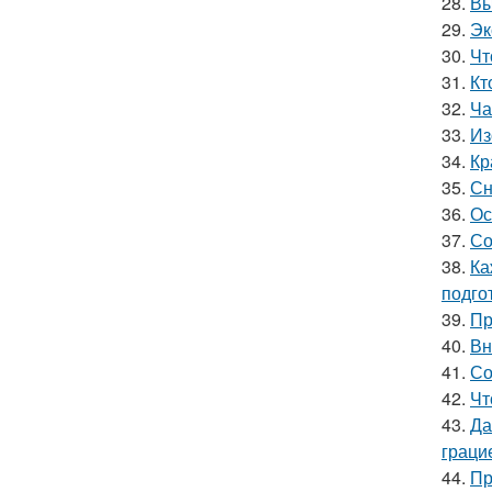
28.
Вы
29.
Эк
30.
Чт
31.
Кт
32.
Ча
33.
Из
34.
Кр
35.
Сн
36.
Ос
37.
Со
38.
Ка
подго
39.
Пр
40.
Вн
41.
Со
42.
Чт
43.
Да
граци
44.
Пр