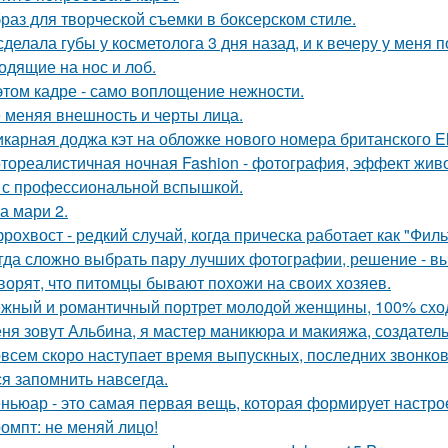
раз для творческой съемки в боксерском стиле.
сделала губы у косметолога 3 дня назад, и к вечеру у меня 
одящие на нос и лоб.
этом кадре - само воплощение нежности.
 меняя внешность и черты лица.
карная доджа кэт на обложке нового номера британского El
тореалистичная ночная Fashion - фотография, эффект живог
 с профессиональной вспышкой.
а мари 2.
рохвост - редкий случай, когда прическа работает как "Фил
гда сложно выбрать пару лучших фотографии, решение - вы
ворят, что питомцы бывают похожи на своих хозяев.
жный и романтичный портрет молодой женщины, 100% сход
ня зовут Альбина, я мастер маникюра и макияжа, создатель
всем скоро наступает время выпускных, последних звонков
ся запомнить навсегда.
ньюар - это самая первая вещь, которая формирует настрое
омпт: не меняй лицо!