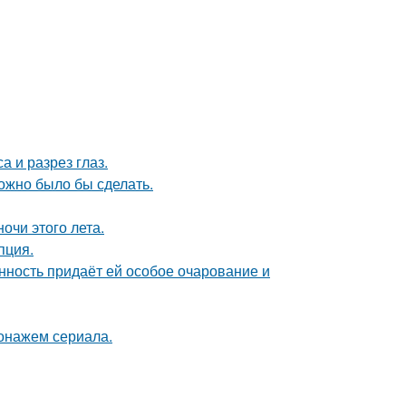
а и разрез глаз.
можно было бы сделать.
чи этого лета.
пция.
нность придаёт ей особое очарование и
онажем сериала.