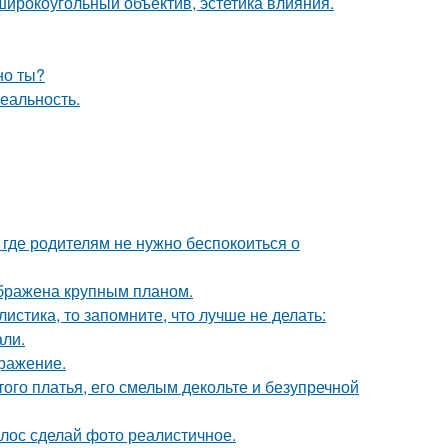
широкоугольный объектив, эстетика влияния.
но ты?
еальность.
 где родителям не нужно беспокоиться о
ображена крупным планом.
листика, то запомните, что лучше не делать:
али.
бражение.
ого платья, его смелым декольте и безупречной
лос сделай фото реалистичное.