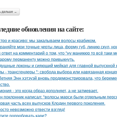
ь дальше →
ледние обновления на сайте:
тро и красиво: мы закалываем волосы крабиком.
раняйте мои точные черты лица, форму губ, линию скул, нос
 ответ на комментарий о том, что "ну маникюр то всё таки 
тарому перманенту можно привыкнуть.
душные локоны и сияющий мейкап для главной выпускной но
лы - трансгендеры *: свобода выбора или навязанная конце
Летняя Энн хэтэуэй вновь продемонстрировала, что береме
ство.
мония - это когда образ дополняет, а не затмевает.
н поклонник написал: "волосы марси были отдельным перс
рвая часть всех выпусков Клодин первого поколения.
осто невозможно отвести взгляд!
тите попробовать каре?