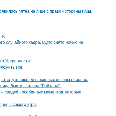
появились пятна на лице с правой стороны губы,
le.
о случайного кадра, будто снято ночью на
ьтр Уверенности".
ложить все.
ство, утопающей в пышных розовых пионах.
ница бьюти - салона "Райхана".
 и свадеб - особенных моментов, которые
ние с самого утра.