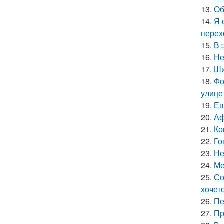
13.
Об
14.
Я 
перех
15.
В 
16.
Не
17.
Ши
18.
Фо
улице
19.
Ев
20.
Аф
21.
Ко
22.
Го
23.
Не
24.
Ме
25.
Со
хочет
26.
Пе
27.
Пр