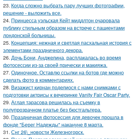
23.
Когда сложно выбрать пару лучших фотографии,
решение - выложить все.
24.
Принцесса уэльская Кейт миддлтон очаровала
публику стильным образом на встрече с пациентами
лондонской больницы.
25.
Концепция: нежная и светлая пасхальная история с
элементами праздничного декора.
26.
Дочь Бони, Анджелина, расплакалась во время
фотосессии из-за своей прически и макияжа.
27.
Одиночное. Оставлю ссылки на ботов где можно
сделать фото в комментариях.
28.
Визажист кирнан поделиося с нами снимками с
подготовки актрисы к вечеринке Vanity Fair Oscar Party.
29.
Аглая тарасова решилась на съемку в
полупрозрачном платье без бюстгальтера.
30.
Праздничная фотосессия для девочек прошла в
фонде "Берег Надежды" накануне 8 марта.
31.
Снг 26\_новости Железногорск.