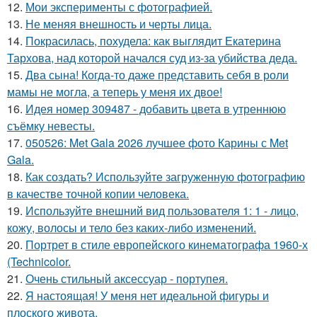
12.
Мои эксперименты с фотографией.
13.
Не меняя внешность и черты лица.
14.
Покрасилась, похудела: как выглядит Екатерина
Тархова, над которой начался суд из-за убийства деда.
15.
Два сына! Когда-то даже представить себя в роли
мамы не могла, а теперь у меня их двое!
16.
Идея номер 309487 - добавить цвета в утреннюю
съёмку невесты.
17.
050526: Met Gala 2026 лучшее фото Карины с Met
Gala.
18.
Как создать? Используйте загруженную фотографию
в качестве точной копии человека.
19.
Используйте внешний вид пользователя 1: 1 - лицо,
кожу, волосы и тело без каких-либо изменений.
20.
Портрет в стиле европейского кинематографа 1960-х
(Technicolor.
21.
Очень стильный аксессуар - портупея.
22.
Я настоящая! У меня нет идеальной фигуры и
плоского живота.