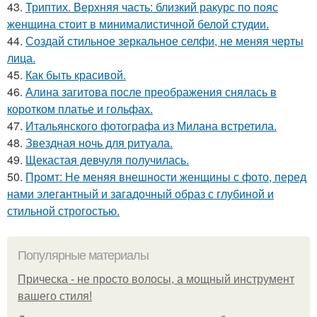
43.
Триптих. Верхняя часть: близкий ракурс по пояс
женщина стоит в минималистичной белой студии.
44.
Создай стильное зеркальное селфи, не меняя черты
лица.
45.
Как быть красивой.
46.
Алина загитова после преображения снялась в
коротком платье и гольфах.
47.
Итальянского фотографа из Милана встретила.
48.
Звездная ночь для ритуала.
49.
Щекастая девчуля получилась.
50.
Промт: Не меняя внешности женщины с фото, перед
нами элегантный и загадочный образ с глубиной и
стильной строгостью.
Популярные материалы
Прическа - не просто волосы, а мощный инструмент
вашего стиля!