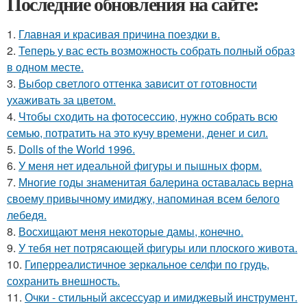
Последние обновления на сайте:
1.
Главная и красивая причина поездки в.
2.
Теперь у вас есть возможность собрать полный образ
в одном месте.
3.
Выбор светлого оттенка зависит от готовности
ухаживать за цветом.
4.
Чтобы сходить на фотосессию, нужно собрать всю
семью, потратить на это кучу времени, денег и сил.
5.
Dolls of the World 1996.
6.
У меня нет идеальной фигуры и пышных форм.
7.
Многие годы знаменитая балерина оставалась верна
своему привычному имиджу, напоминая всем белого
лебедя.
8.
Восхищают меня некоторые дамы, конечно.
9.
У тебя нет потрясающей фигуры или плоского живота.
10.
Гиперреалистичное зеркальное селфи по грудь,
сохранить внешность.
11.
Очки - стильный аксессуар и имиджевый инструмент.