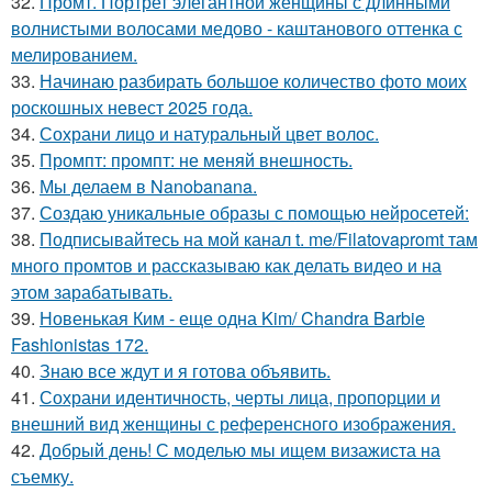
32.
Промт. Портрет элегантной женщины с длинными
волнистыми волосами медово - каштанового оттенка с
мелированием.
33.
Начинаю разбирать большое количество фото моих
роскошных невест 2025 года.
34.
Сохрани лицо и натуральный цвет волос.
35.
Промпт: промпт: не меняй внешность.
36.
Мы делаем в Nanobanana.
37.
Создаю уникальные образы с помощью нейросетей:
38.
Подписывайтесь на мой канал t. me/Filatovapromt там
много промтов и рассказываю как делать видео и на
этом зарабатывать.
39.
Новенькая Ким - еще одна Kim/ Chandra Barbie
Fashionistas 172.
40.
Знаю все ждут и я готова объявить.
41.
Сохрани идентичность, черты лица, пропорции и
внешний вид женщины с референсного изображения.
42.
Добрый день! С моделью мы ищем визажиста на
съемку.