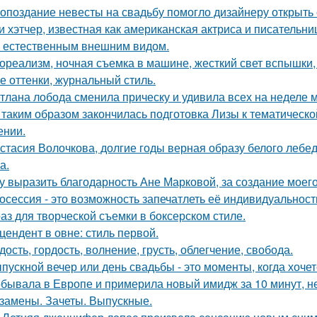
 опоздание невесты на свадьбу помогло дизайнеру открыть 
и хэтчер, известная как американская актриса и писательн
 естественным внешним видом.
ореализм, ночная съемка в машине, жесткий свет вспышки, 
е оттенки, журнальный стиль.
тлана лобода сменила прическу и удивила всех на неделе 
 таким образом закончилась подготовка Лизы к тематическо
ении.
стасия Волочкова, долгие годы верная образу белого леб
а.
у выразить благодарность Ане Марковой, за создание моего
осессия - это возможность запечатлеть её индивидуальность
аз для творческой съемки в боксерском стиле.
цендент в овне: стиль первой.
дость, гордость, волнение, грусть, облегчение, свобода.
пускной вечер или день свадьбы - это моменты, когда хочет
бывала в Европе и примерила новый имидж за 10 минут, не
замены. Зачеты. Выпускные.