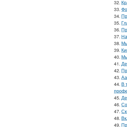
32.
Кр
33.
Фо
34.
Пр
35.
Гл
36.
Пр
37.
На
38.
Мы
39.
Ки
40.
Мы
41.
Де
42.
Пр
43.
Аа
44.
В 
профе
45.
Де
46.
Со
47.
Ск
48.
Вк
49.
Пр