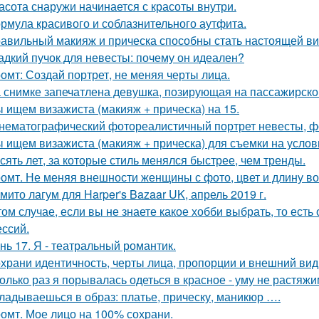
асота снаружи начинается с красоты внутри.
рмула красивого и соблазнительного аутфита.
авильный макияж и прическа способны стать настоящей ви
адкий пучок для невесты: почему он идеален?
омт: Создай портрет, не меняя черты лица.
 снимке запечатлена девушка, позирующая на пассажирско
 ищем визажиста (макияж + прическа) на 15.
нематографический фотореалистичный портрет невесты, фо
 ищем визажиста (макияж + прическа) для съемки на услов
сять лет, за которые стиль менялся быстрее, чем тренды.
омт. Не меняя внешности женщины с фото, цвет и длину во
мито лагум для Harper's Bazaar UK, апрель 2019 г.
том случае, если вы не знаете какое хобби выбрать, то ест
ссий.
нь 17. Я - театральный романтик.
храни идентичность, черты лица, пропорции и внешний ви
олько раз я порывалась одеться в красное - уму не растяжи
ладываешься в образ: платье, прическу, маникюр ….
омт. Мое лицо на 100% сохрани.