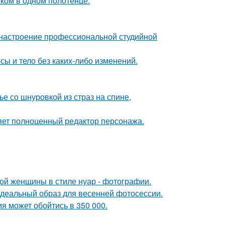
ком в одном полотенце.
 настроение профессиональной студийной
осы и тело без каких-либо изменений.
 со шнуровкой из страз на спине,
яет полноценный редактор персонажа.
дой женщины в стиле нуар - фотографии.
идеальный образ для весенней фотосессии.
я может обойтись в 350 000.