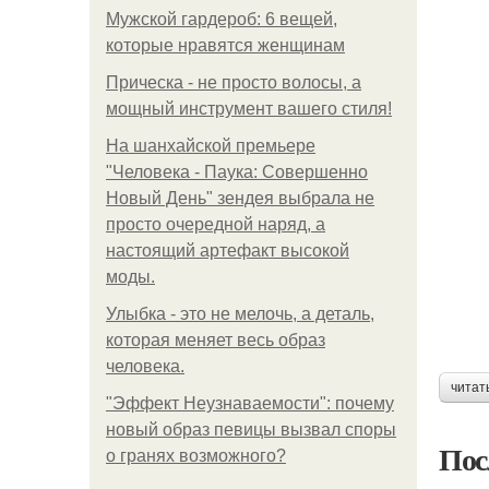
Мужской гардероб: 6 вещей,
которые нравятся женщинам
Прическа - не просто волосы, а
мощный инструмент вашего стиля!
На шанхайской премьере
"Человека - Паука: Совершенно
Новый День" зендея выбрала не
просто очередной наряд, а
настоящий артефакт высокой
моды.
Улыбка - это не мелочь, а деталь,
которая меняет весь образ
человека.
читат
"Эффект Неузнаваемости": почему
новый образ певицы вызвал споры
Пос
о гранях возможного?