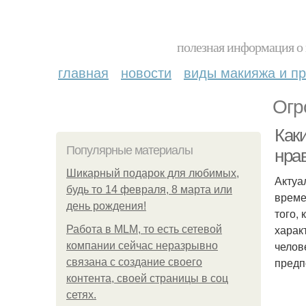
полезная информация о 
главная
новости
виды макияжа и пр
Огр
Как
Популярные материалы
нра
Шикарный подарок для любимых,
Актуа
будь то 14 февраля, 8 марта или
време
день рождения!
того,
харак
Работа в MLM, то есть сетевой
челов
компании сейчас неразрывно
предп
связана с создание своего
контента, своей страницы в соц
сетях.