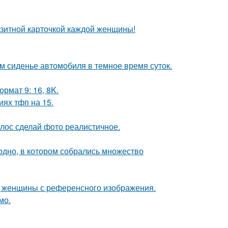
зитной карточкой каждой женщины!
м сиденье автомобиля в темное время суток.
рмат 9: 16, 8K.
иях тфп на 15.
лос сделай фото реалистичное.
ь одно, в котором собрались множество
д женщины с референсного изображения.
мо.