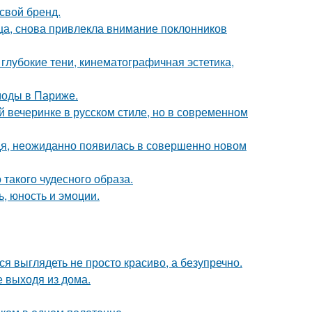
свой бренд.
ица, снова привлекла внимание поклонников
глубокие тени, кинематографичная эстетика,
моды в Париже.
й вечеринке в русском стиле, но в современном
едя, неожиданно появилась в совершенно новом
 такого чудесного образа.
, юность и эмоции.
ся выглядеть не просто красиво, а безупречно.
 выходя из дома.