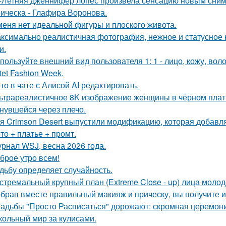
-Летняя дженнифер лопес произвела сенсацию новым сним
ическа - Глафира Воронова.
меня нет идеальной фигуры и плоского живота.
ксимально реалистичная фотография, нежное и статусное
и.
пользуйте внешний вид пользователя 1: 1 - лицо, кожу, вол
tet Fashion Week.
то в чате с Алисой AI редактировать.
ьтрареалистичное 8K изображение женщины в чёрном платье
нувшейся через плечо.
я Crimson Desert выпустили модификацию, которая добавл
то + платье + промт.
рнал WSJ, весна 2026 года.
брое утро всем!
дьбу определяет случайность.
стремальный крупный план (Extreme Close - up) лица моло
брав вместе правильный макияж и прическу, вы получите 
адьбы "Просто Расписаться" дорожают: скромная церемони
кольный мир за кулисами.