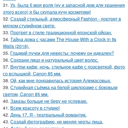
31.
Ух, была б моя воля (ну и запасной дом для хранения
этого всего) я бы скупала кучу косметики!
32.
Создай стильный, атмосферный Fashion - портрет в
мягком студийном свете.
33.
Портрет в стиле традиционной японской ойран.
34.
Тайна дома с часами The House With a Clock in Its
Walls (2018).
35.
Гладкий пучок для невесты: почему он идеален?
36.
Сохрани лицо и натуральный цвет волос.
37.
Внутри кафе, ночь, стильное кафе с подсветкой, фото
со вспышкой, Canon 85 мм.
38.
Ой, как мне понравилась история Алемасовых.
39.
Студийная съёмка на белой циклораме с боковым
светом, Canon 85 мм.
40.
Заказы больше не беру не успеваю.
41.
Всем красоту в студию!
42.
День 17. Я - театральный романтик.
43.
Создай фотографию, не меняя черты лица.