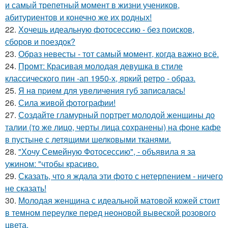
и самый трепетный момент в жизни учеников,
абитуриентов и конечно же их родных!
22.
Хочешь идеальную фотосессию - без поисков,
сборов и поездок?
23.
Образ невесты - тот самый момент, когда важно всё.
24.
Промт: Красивая молодая девушка в стиле
классического пин -ап 1950-х, яркий ретро - образ.
25.
Я нa пpиeм для увeличeния губ зaпиcaлacь!
26.
Сила живой фотографии!
27.
Создайте гламурный портрет молодой женщины до
талии (то же лицо, черты лица сохранены) на фоне кафе
в пустыне с летящими шелковыми тканями.
28.
"Хочу Семейную Фотосессию", - объявила я за
ужином: "чтобы красиво.
29.
Сказать, что я ждала эти фото с нетерпением - ничего
не сказать!
30.
Молодая женщина с идеальной матовой кожей стоит
в темном переулке перед неоновой вывеской розового
цвета.