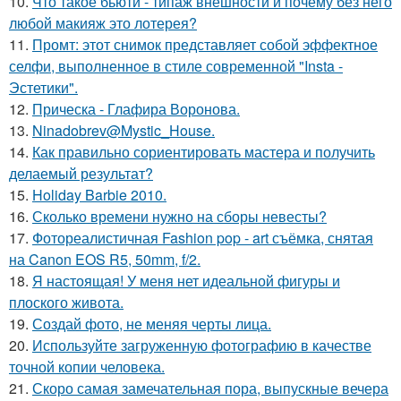
10.
Что такое бьюти - типаж внешности и почему без него
любой макияж это лотерея?
11.
Промт: этот снимок представляет собой эффектное
селфи, выполненное в стиле современной "Insta -
Эстетики".
12.
Прическа - Глафира Воронова.
13.
Ninadobrev@Mystic_House.
14.
Как правильно сориентировать мастера и получить
делаемый результат?
15.
Holiday Barbie 2010.
16.
Сколько времени нужно на сборы невесты?
17.
Фотореалистичная Fashion pop - art съёмка, снятая
на Canon EOS R5, 50mm, f/2.
18.
Я настоящая! У меня нет идеальной фигуры и
плоского живота.
19.
Создай фото, не меняя черты лица.
20.
Используйте загруженную фотографию в качестве
точной копии человека.
21.
Скоро самая замечательная пора, выпускные вечера