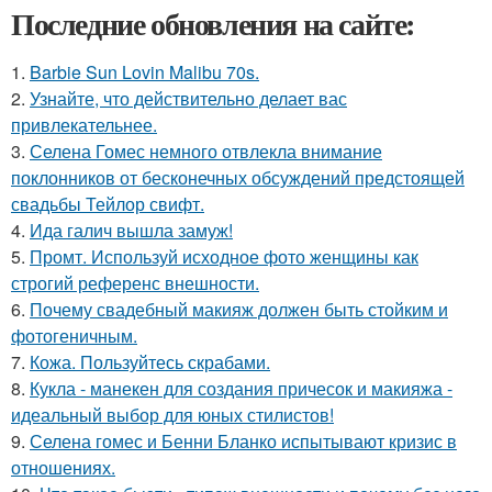
Последние обновления на сайте:
1.
Barbie Sun Lovin Malibu 70s.
2.
Узнайте, что действительно делает вас
привлекательнее.
3.
Селена Гомес немного отвлекла внимание
поклонников от бесконечных обсуждений предстоящей
свадьбы Тейлор свифт.
4.
Ида галич вышла замуж!
5.
Промт. Используй исходное фото женщины как
строгий референс внешности.
6.
Почему свадебный макияж должен быть стойким и
фотогеничным.
7.
Кожа. Пользуйтесь скрабами.
8.
Кукла - манекен для создания причесок и макияжа -
идеальный выбор для юных стилистов!
9.
Селена гомес и Бенни Бланко испытывают кризис в
отношениях.