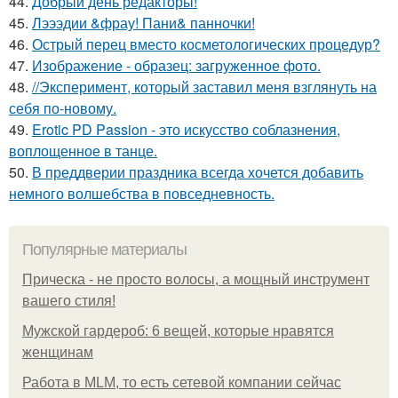
44.
Добрый день редакторы!
45.
Лэээдии &фрау! Пани& панночки!
46.
Острый перец вместо косметологических процедур?
47.
Изображение - образец: загруженное фото.
48.
//Эксперимент, который заставил меня взглянуть на
себя по-новому.
49.
Erotic PD Passion - это искусство соблазнения,
воплощенное в танце.
50.
В преддверии праздника всегда хочется добавить
немного волшебства в повседневность.
Популярные материалы
Прическа - не просто волосы, а мощный инструмент
вашего стиля!
Мужской гардероб: 6 вещей, которые нравятся
женщинам
Работа в MLM, то есть сетевой компании сейчас