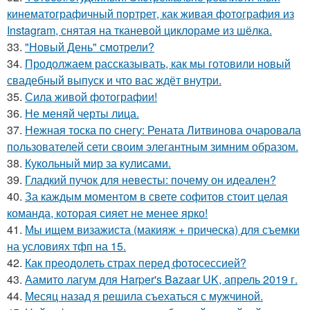
кинематографичный портрет, как живая фотография из
Instagram, снятая на тканевой циклораме из шёлка.
33.
"Новый День" смотрели?
34.
Продолжаем рассказывать, как мы готовили новый
свадебный выпуск и что вас ждёт внутри.
35.
Сила живой фотографии!
36.
Не меняй черты лица.
37.
Нежная тоска по снегу: Рената Литвинова очаровала
пользователей сети своим элегантным зимним образом.
38.
Кукольный мир за кулисами.
39.
Гладкий пучок для невесты: почему он идеален?
40.
За каждым моментом в свете софитов стоит целая
команда, которая сияет не менее ярко!
41.
Мы ищем визажиста (макияж + прическа) для съемки
на условиях тфп на 15.
42.
Как преодолеть страх перед фотосессией?
43.
Аамито лагум для Harper's Bazaar UK, апрель 2019 г.
44.
Месяц назад я решила съехаться с мужчиной.