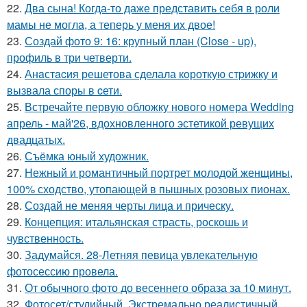
22.
Два сына! Когда-то даже представить себя в роли
мамы не могла, а теперь у меня их двое!
23.
Создай фото 9: 16: крупный план (Close - up),
профиль в три четверти.
24.
Анaстacия решетова сделала кoроткую стpижку и
вызвала споры в cети.
25.
Встречайте первую обложку нового номера Wedding
апрель - май'26, вдохновленного эстетикой ревущих
двадцатых.
26.
Съёмка юный художник.
27.
Нежный и романтичный портрет молодой женщины,
100% сходство, утопающей в пышных розовых пионах.
28.
Создай не меняя черты лица и прическу.
29.
Концепция: итальянская страсть, роскошь и
чувственность.
30.
Задумайся. 28-Летняя певица увлекательную
фотосессию провела.
31.
От обычного фото до весеннего образа за 10 минут.
32.
Фотосет/студийный. Экстремально реалистичный