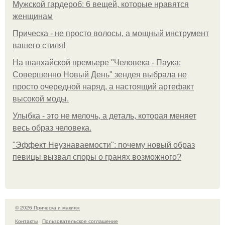
Мужской гардероб: 6 вещей, которые нравятся
женщинам
Прическа - не просто волосы, а мощный инструмент
вашего стиля!
На шанхайской премьере "Человека - Паука:
Совершенно Новый День" зендея выбрала не
просто очередной наряд, а настоящий артефакт
высокой моды.
Улыбка - это не мелочь, а деталь, которая меняет
весь образ человека.
"Эффект Неузнаваемости": почему новый образ
певицы вызвал споры о гранях возможного?
© 2026 Прическа и макияж
Контакты
Пользовательское соглашение