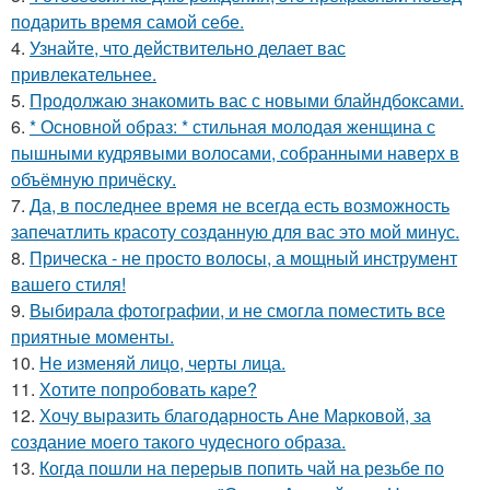
подарить время самой себе.
4.
Узнайте, что действительно делает вас
привлекательнее.
5.
Продолжаю знакомить вас с новыми блайндбоксами.
6.
* Основной образ: * стильная молодая женщина с
пышными кудрявыми волосами, собранными наверх в
объёмную причёску.
7.
Да, в последнее время не всегда есть возможность
запечатлить красоту созданную для вас это мой минус.
8.
Прическа - не просто волосы, а мощный инструмент
вашего стиля!
9.
Выбирала фотографии, и не смогла поместить все
приятные моменты.
10.
Не изменяй лицо, черты лица.
11.
Хотите попробовать каре?
12.
Хочу выразить благодарность Ане Марковой, за
создание моего такого чудесного образа.
13.
Когда пошли на перерыв попить чай на резьбе по