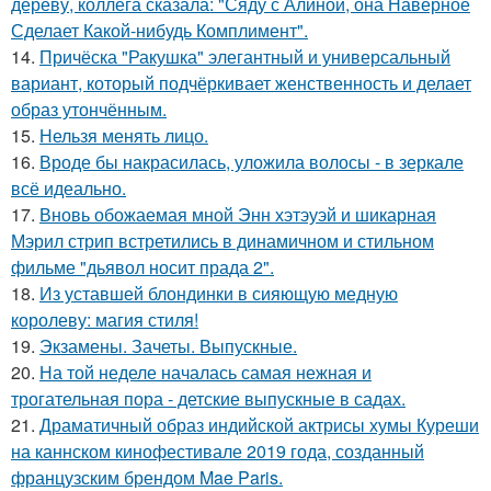
дереву, коллега сказала: "Сяду с Алиной, она Наверное
Сделает Какой-нибудь Комплимент".
14.
Причёска "Ракушка" элегантный и универсальный
вариант, который подчёркивает женственность и делает
образ утончённым.
15.
Нельзя менять лицо.
16.
Вроде бы накрасилась, уложила волосы - в зеркале
всё идеально.
17.
Вновь обожаемая мной Энн хэтэуэй и шикарная
Мэрил стрип встретились в динамичном и стильном
фильме "дьявол носит прада 2".
18.
Из уставшей блондинки в сияющую медную
королеву: магия стиля!
19.
Экзамены. Зачеты. Выпускные.
20.
На той неделе началась самая нежная и
трогательная пора - детские выпускные в садах.
21.
Драматичный образ индийской актрисы хумы Куреши
на каннском кинофестивале 2019 года, созданный
французским брендом Mae Paris.