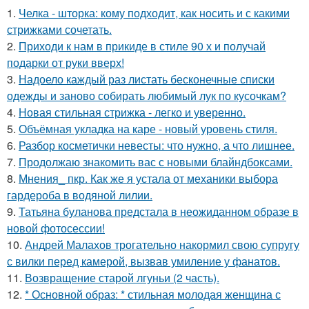
1.
Челка - шторка: кому подходит, как носить и с какими
стрижками сочетать.
2.
Приходи к нам в прикиде в стиле 90 х и получай
подарки от руки вверх!
3.
Надоело каждый раз листать бесконечные списки
одежды и заново собирать любимый лук по кусочкам?
4.
Новая стильная стрижка - легко и уверенно.
5.
Объёмная укладка на каре - новый уровень стиля.
6.
Разбор косметички невесты: что нужно, а что лишнее.
7.
Продолжаю знакомить вас с новыми блайндбоксами.
8.
Мнения_ пкр. Как же я устала от механики выбора
гардероба в водяной лилии.
9.
Татьяна буланова предстала в неожиданном образе в
новой фотосессии!
10.
Андрей Малахов трогательно накормил свою супругу
с вилки перед камерой, вызвав умиление у фанатов.
11.
Возвращение старой лгуньи (2 часть).
12.
* Основной образ: * стильная молодая женщина с