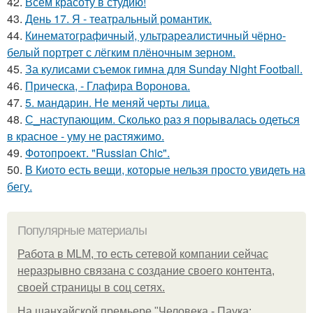
42.
Всем красоту в студию!
43.
День 17. Я - театральный романтик.
44.
Кинематографичный, ультрареалистичный чёрно-
белый портрет с лёгким плёночным зерном.
45.
За кулисами съемок гимна для Sunday Night Football.
46.
Прическа, - Глафира Воронова.
47.
5. мандарин. Не меняй черты лица.
48.
С_наступающим. Сколько раз я порывалась одеться
в красное - уму не растяжимо.
49.
Фотопроект. "Russian Chic".
50.
В Киото есть вещи, которые нельзя просто увидеть на
бегу.
Популярные материалы
Работа в MLM, то есть сетевой компании сейчас
неразрывно связана с создание своего контента,
своей страницы в соц сетях.
На шанхайской премьере "Человека - Паука: