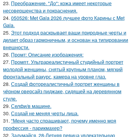
23.
Преображение. "До": кожа имеет некоторые
несовершенства и покраснения.
24.
050526: Met Gala 2026 лучшее фото Карины с Met
Gala.
25.
Этот подход раскрывает ваши природные черты и
делает образ гармоничным, и основан на типировании
внешности.
26.
Промт: Описание изображения:
27.
Промпт. Ультрареалистичный студийный портрет
молодой женщины, снятый крупным планом, мягкий
фронтальный ракурс, камера на уровне глаз.
28.
Создай фотореалистичный портрет женщины в
чёрном оверсайз пиджаке, сидящей на деревянном
стуле.
29.
Селфи/в машине.
30.
Создай не меняя черты лица.
31.
"Меня часто спрашивают, почему именно моя
профессия - парикмахер?
32.
Задумайся. 28-Летняя певица увлекательную