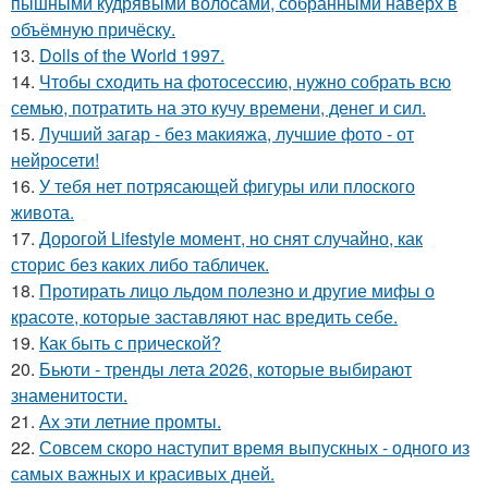
пышными кудрявыми волосами, собранными наверх в
объёмную причёску.
13.
Dolls of the World 1997.
14.
Чтобы сходить на фотосессию, нужно собрать всю
семью, потратить на это кучу времени, денег и сил.
15.
Лучший загар - без макияжа, лучшие фото - от
нейросети!
16.
У тебя нет потрясающей фигуры или плоского
живота.
17.
Дорогой Lifestyle момент, но снят случайно, как
сторис без каких либо табличек.
18.
Протирать лицо льдом полезно и другие мифы о
красоте, которые заставляют нас вредить себе.
19.
Как быть с прической?
20.
Бьюти - тренды лета 2026, которые выбирают
знаменитости.
21.
Ах эти летние промты.
22.
Совсем скоро наступит время выпускных - одного из
самых важных и красивых дней.