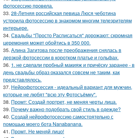
фотосессию провела.
33.
28-Летняя российская певица Люся чеботина
устроила фотосессию в знакомом многим телезрителям
интерьере.
34.
Свадьбы "Просто Расписаться" дорожают: скромная
церемония может обойтись в 350 000.
35.
Алина Загитова после преображения снялась в
дерзкой фотосессии в коротком платье и гольфах.
36.
1. не сделали пробный макияж и причёску заранее - в
день свадьбы образ оказался совсем не таким, как
представлялось.
37.
Нейрофотосессия - идеальный вариант для мужчин,
которые не любят "всю эту Фотосъёмку".
38.
Промт: Создай портрет, не меняя черты лица.
39.
Почему важно подобрать свой стиль в одежде?
40.
Создай нейрофотосессию самостоятельно с
помощью моего бота Nanabanana.
41.
Промт. Не меняй лицо!