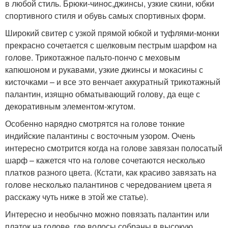
в любой стиль. Брюки-чинос,джинсы, узкие скини, юбки
спортивного стиля и обувь самых спортивных форм.
Широкий свитер с узкой прямой юбкой и туфлями-монки
прекрасно сочетается с шелковым пестрым шарфом на
голове. Трикотажное пальто-пончо с меховым
капюшоном и рукавами, узкие джинсы и мокасины с
кисточками – и все это венчает аккуратный трикотажный
палантин, изящно обматывающий голову, да еще с
декоративным элементом-жгутом.
Особенно нарядно смотрятся на голове тонкие
индийские палантины с восточным узором. Очень
интересно смотрится когда на голове завязан полосатый
шарф – кажется что на голове сочетаются несколько
платков разного цвета. (Кстати, как красиво завязать на
голове несколько палантинов с чередованием цвета я
расскажу чуть ниже в этой же статье).
Интересно и необычно можно повязать палантин или
платок на голове, где волосы собраны в высокую