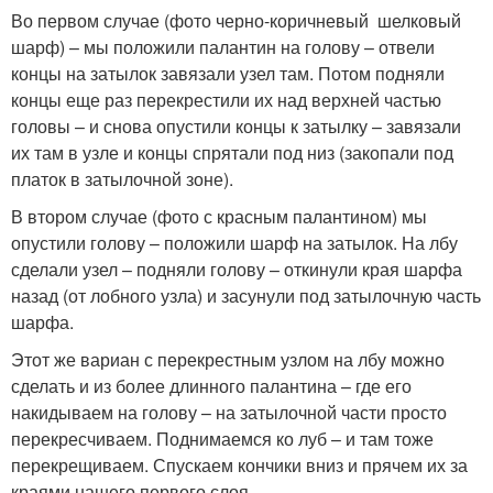
Во первом случае (фото черно-коричневый шелковый
шарф) – мы положили палантин на голову – отвели
концы на затылок завязали узел там. Потом подняли
концы еще раз перекрестили их над верхней частью
головы – и снова опустили концы к затылку – завязали
их там в узле и концы спрятали под низ (закопали под
платок в затылочной зоне).
В втором случае (фото с красным палантином) мы
опустили голову – положили шарф на затылок. На лбу
сделали узел – подняли голову – откинули края шарфа
назад (от лобного узла) и засунули под затылочную часть
шарфа.
Этот же вариан с перекрестным узлом на лбу можно
сделать и из более длинного палантина – где его
накидываем на голову – на затылочной части просто
перекресчиваем. Поднимаемся ко луб – и там тоже
перекрещиваем. Спускаем кончики вниз и прячем их за
краями нашего первого слоя.