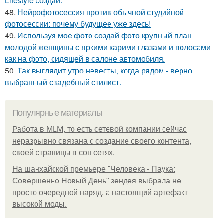
Lifestyle создай.
48.
Нейрофотосессия против обычной студийной
фотосессии: почему будущее уже здесь!
49.
Используя мое фото создай фото крупный план
молодой женщины с яркими карими глазами и волосами
как на фото, сидящей в салоне автомобиля.
50.
Так выглядит утро невесты, когда рядом - верно
выбранный свадебный стилист.
Популярные материалы
Работа в MLM, то есть сетевой компании сейчас
неразрывно связана с создание своего контента,
своей страницы в соц сетях.
На шанхайской премьере "Человека - Паука:
Совершенно Новый День" зендея выбрала не
просто очередной наряд, а настоящий артефакт
высокой моды.