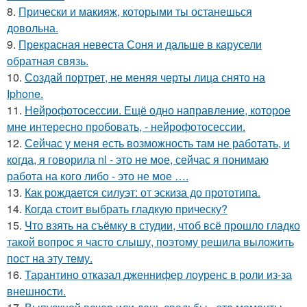
8.
Прически и макияж, которыми ты останешься
довольна.
9.
Прекрасная невеста Соня и дальше в карусели
обратная связь.
10.
Создай портрет, не меняя черты лица снято на
Iphone.
11.
Нейрофотосессии. Ещё одно направление, которое
мне интересно пробовать, - нейрофотосессии.
12.
Сейчас у меня есть возможность там не работать, и
когда, я говорила nl - это не мое, сейчас я понимаю
работа на кого либо - это не мое ….
13.
Как рождается силуэт: от эскиза до прототипа.
14.
Когда стоит выбрать гладкую прическу?
15.
Что взять на съёмку в студии, чтоб всё прошло гладко
такой вопрос я часто слышу, поэтому решила выложить
пост на эту тему.
16.
Тарантино отказал дженнифер лоуренс в роли из-за
внешности.