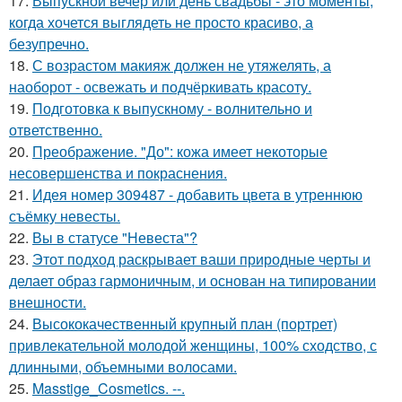
17.
Выпускной вечер или день свадьбы - это моменты,
когда хочется выглядеть не просто красиво, а
безупречно.
18.
С возрастом макияж должен не утяжелять, а
наоборот - освежать и подчёркивать красоту.
19.
Подготовка к выпускному - волнительно и
ответственно.
20.
Преображение. "До": кожа имеет некоторые
несовершенства и покраснения.
21.
Идея номер 309487 - добавить цвета в утреннюю
съёмку невесты.
22.
Вы в статусе "Невеста"?
23.
Этот подход раскрывает ваши природные черты и
делает образ гармоничным, и основан на типировании
внешности.
24.
Высококачественный крупный план (портрет)
привлекательной молодой женщины, 100% сходство, с
длинными, объемными волосами.
25.
Masstige_Cosmetics. --.