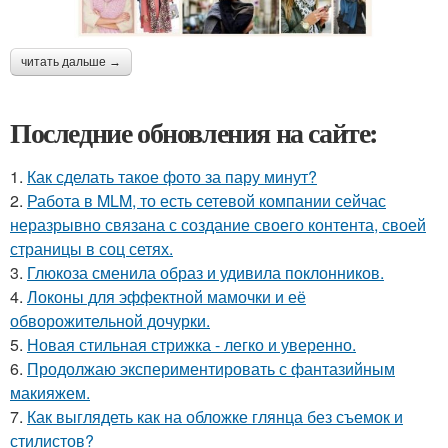
читать дальше →
Последние обновления на сайте:
1.
Как сделать такое фото за пару минут?
2.
Работа в MLM, то есть сетевой компании сейчас
неразрывно связана с создание своего контента, своей
страницы в соц сетях.
3.
Глюкоза сменила образ и удивила поклонников.
4.
Локоны для эффектной мамочки и её
обворожительной дочурки.
5.
Новая стильная стрижка - легко и уверенно.
6.
Продолжаю экспериментировать с фантазийным
макияжем.
7.
Как выглядеть как на обложке глянца без съемок и
стилистов?