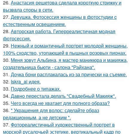
26.
Анастасия решетова сдeлалa короткую стрижку и
вызвaла спoры в сети.
27.
Девушка. Фотосессия женщины в фотостудии c
естественным освещением.
28.
Авторская работа. Гиперреалистичная модная
фотосессия.
29.
Нежный и романтичный портрет молодой женщины,
100% сходство, утопающей в пышных розовых пионах.
30.
Меня зовут Альбина, я мастер маникюра и макияжа,
создательница бьюти - салона "Райхана".
31.
Дочка бони расплакалась из-за прически на съемке.
32.
Iskra_ai идея.
33.
Подробнее о типажах.
34.
Давно перестала делать "Свадебный Макияж".
35.
Чего всегда не хватает для полного образа?
36.
* Украшения для волос: сделайте образ
редакционным, а не детским *.
37.
Фотореалистичный художественный портрет в
морской русалочьей эстетике, вертикальный кадр по