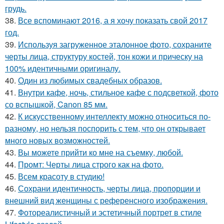
грудь.
38.
Все вспоминают 2016, а я хочу показать свой 2017
год.
39.
Используя загруженное эталонное фото, сохраните
черты лица, структуру костей, тон кожи и прическу на
100% идентичными оригиналу.
40.
Один из любимых свадебных образов.
41.
Внутри кафе, ночь, стильное кафе с подсветкой, фото
со вспышкой, Canon 85 мм.
42.
К искусственному интеллекту можно относиться по-
разному, но нельзя поспорить с тем, что он открывает
много новых возможностей.
43.
Вы можете прийти ко мне на съемку, любой.
44.
Промт: Черты лица строго как на фото.
45.
Всем красоту в студию!
46.
Сохрани идентичность, черты лица, пропорции и
внешний вид женщины с референсного изображения.
47.
Фотореалистичный и эстетичный портрет в стиле