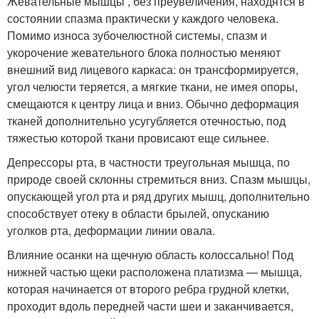
Жевательные мышцы , без преувеличения, находятся в
состоянии спазма практически у каждого человека.
Помимо износа зубочелюстной системы, спазм и
укорочение жевательного блока полностью меняют
внешний вид лицевого каркаса: он трансформируется,
угол челюсти теряется, а мягкие ткани, не имея опоры,
смещаются к центру лица и вниз. Обычно деформация
тканей дополнительно усугубляется отечностью, под
тяжестью которой ткани провисают еще сильнее.
Депрессоры рта, в частности треугольная мышца, по
природе своей склонны стремиться вниз. Спазм мышцы,
опускающей угол рта и ряд других мышц, дополнительно
способствует отеку в области брылей, опусканию
уголков рта, деформации линии овала.
Влияние осанки на щечную область колоссально! Под
нижней частью щеки расположена платизма — мышца,
которая начинается от второго ребра грудной клетки,
проходит вдоль передней части шеи и заканчивается,