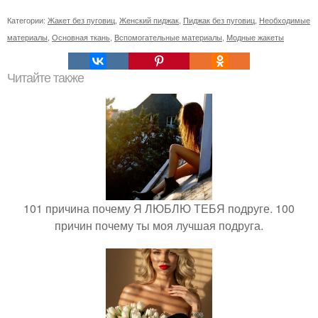
Категории:
Жакет без пуговиц
,
Женский пиджак
,
Пиджак без пуговиц
,
Необходимые
материалы
,
Основная ткань
,
Вспомогательные материалы
,
Модные жакеты
Читайте также
101 причина почему Я ЛЮБЛЮ ТЕБЯ подруге. 100
причин почему ты моя лучшая подруга.