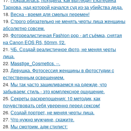
17.
Покрасилась, похудела: как выглядит Екатерина
Тархова, над которой начался суд из-за убийства деда.
18.
Весна - время для смелых перемен!
19.
Строго обязательно не менять черты лица женщины
абсолютно совсем.
20.
Фотореалистичная Fashion pop - art съёмка, снятая
на Canon EOS R5, 50mm, f/2.
21.
ЧБ. Создай реалистичное фото, не меняя черты
лица.
22.
Masstige_Cosmetics. --.
23.
Девушка. Фотосессия женщины в фотостудии c
естественным освещением.
24.
Мы так часто зацикливаемся на одежде, что
забываем: стиль - это комплексное ощущение.
25.
Секреты раскрепощения: 10 методик, как
почувствовать себя уверенно перед сексом!
26.
Создай портрет, не меняя черты лица.
27.
Что нужно мужчине, скажите.
28.
Мы смотрим. адм стилист: