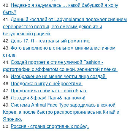
40.
Недавно я задумалась … какой бабушкой я хочу
быть?
41.
Данный косплей от Ladymelamori поражает сиянием
серебристого платья, его смелым декольте и
безупречной грацией.
42.
День 17. Я - театральный романтик.
43.
Фото выполнено в стильном минималистичном
стиле.
44.
Создай портрет в стиле уличной Fashion -
фотографии с эффектом сочной, зернистой плёнки.
45.
Изображение не меняя черты лица создай.
46.
Продолжаю игру с нейросетями.
47.
Продолжила собирать свой образ.
48.
Лэээдии &фрау! Пани& панночки!
49.
Система Animal Face Type зародилась в южной
Корее, а после быстро распространилась на Китай и
Японию.
50.
Россия - страна спортивных побед.