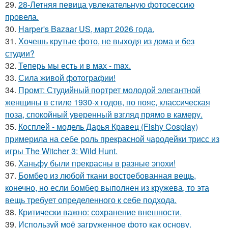
29.
28-Летняя певица увлекательную фотосессию
провела.
30.
Harper's Bazaar US, март 2026 года.
31.
Хочешь крутые фото, не выходя из дома и без
студии?
32.
Теперь мы есть и в мах - max.
33.
Сила живой фотографии!
34.
Промт: Студийный портрет молодой элегантной
женщины в стиле 1930-х годов, по пояс, классическая
поза, спокойный уверенный взгляд прямо в камеру.
35.
Косплей - модель Дарья Кравец (Fishy Cosplay)
примерила на себе роль прекрасной чародейки трисс из
игры The Witcher 3: Wild Hunt.
36.
Ханьфу были прекрасны в разные эпохи!
37.
Бомбер из любой ткани востребованная вещь,
конечно, но если бомбер выполнен из кружева, то эта
вещь требует определенного к себе подхода.
38.
Критически важно: сохранение внешности.
39.
Используй моё загруженное фото как основу.