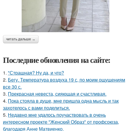
читать дальше →
Последние обновления на сайте:
1.
"Страшная? Ну да, и что?
2.
Бегу. Температура воздуха 19 с, по моим ощущениям
все 30 с.
3.
Прекрасная невеста, сияющая и счастливая.
4.
Пока стояла в душе, мне пришла одна мысль и так
захотелось с вами поделиться.
5.
Недавно мне удалось поучаствовать в очень
интересном проекте "Женский Образ" от профсоюза,
благодаря Анне Матвиенко.