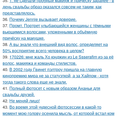
35.
1. не сделали пробный макияж и причёску заранее - в
день свадьбы образ оказался совсем не таким, как
представлялось.
36.
Почему Jennie вызывает доверие.
37.
Промт. Портрет улыбающейся женщины с тёмными
вьющимися волосами, уложенными в объёмную
причёску на макушке.
38.
А вы знали что внешний вид волос, определяет на
50% восприятие всего человека в целом?
39.
170226: мне жаль Хо юнджин из Le Ssserafim из-за её
волос, макияжа и команды стилистов.
40.
В 2002 году Гвинет пэлтроу пришла на главную
кинопремию мира не за статуэткой, а за Хайпом - хотя
тогда такого слова еще не знали.
41.
Полный фотосет с новым образом Ананьи для
свадьбы друзей.
42.
Не меняй лицо!
43.
Во время этой чудесной фотосессии в какой-то
момент мою голову осенила мысль, от которой встал ком