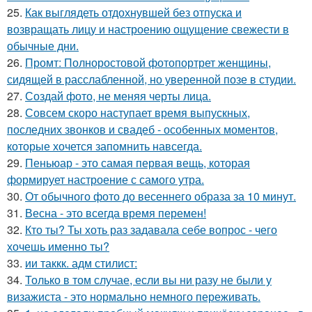
25.
Как выглядеть отдохнувшей без отпуска и
возвращать лицу и настроению ощущение свежести в
обычные дни.
26.
Промт: Полноростовой фотопортрет женщины,
сидящей в расслабленной, но уверенной позе в студии.
27.
Создай фото, не меняя черты лица.
28.
Совсем скоро наступает время выпускных,
последних звонков и свадеб - особенных моментов,
которые хочется запомнить навсегда.
29.
Пеньюар - это самая первая вещь, которая
формирует настроение с самого утра.
30.
От обычного фото до весеннего образа за 10 минут.
31.
Весна - это всегда время перемен!
32.
Кто ты? Ты хоть раз задавала себе вопрос - чего
хочешь именно ты?
33.
ии таккк. адм стилист:
34.
Только в том случае, если вы ни разу не были у
визажиста - это нормально немного переживать.