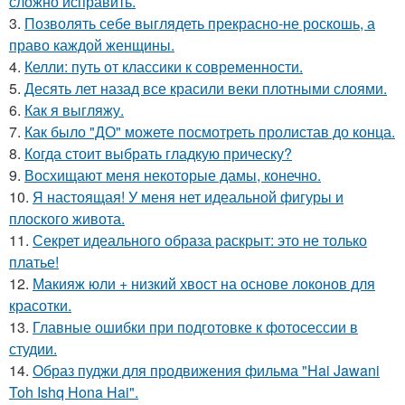
сложно исправить.
3.
Позволять себе выглядеть прекрасно-не роскошь, а
право каждой женщины.
4.
Келли: путь от классики к современности.
5.
Десять лет назад все красили веки плотными слоями.
6.
Как я выгляжу.
7.
Как было "ДО" можете посмотреть пролистав до конца.
8.
Когда стоит выбрать гладкую прическу?
9.
Восхищают меня некоторые дамы, конечно.
10.
Я настоящая! У меня нет идеальной фигуры и
плоского живота.
11.
Секрет идеального образа раскрыт: это не только
платье!
12.
Макияж юли + низкий хвост на основе локонов для
красотки.
13.
Главные ошибки при подготовке к фотосессии в
студии.
14.
Образ пуджи для продвижения фильма "Hai Jawani
Toh Ishq Hona Hai".