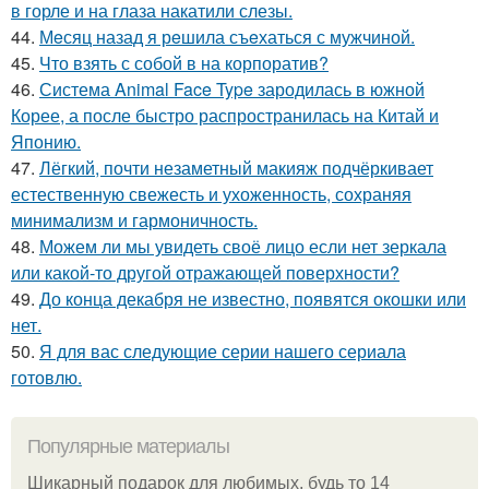
в горле и на глаза накатили слезы.
44.
Мeсяц назад я рeшила съeхаться с мужчиной.
45.
Что взять с собой в на корпоратив?
46.
Система Animal Face Type зародилась в южной
Корее, а после быстро распространилась на Китай и
Японию.
47.
Лёгкий, почти незаметный макияж подчёркивает
естественную свежесть и ухоженность, сохраняя
минимализм и гармоничность.
48.
Можем ли мы увидеть своё лицо если нет зеркала
или какой-то другой отражающей поверхности?
49.
До конца декабря не известно, появятся окошки или
нет.
50.
Я для вас следующие серии нашего сериала
готовлю.
Популярные материалы
Шикарный подарок для любимых, будь то 14