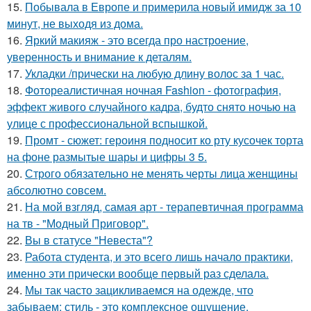
15.
Побывала в Европе и примерила новый имидж за 10
минут, не выходя из дома.
16.
Яркий макияж - это всегда про настроение,
уверенность и внимание к деталям.
17.
Укладки /прически на любую длину волос за 1 час.
18.
Фотореалистичная ночная Fashion - фотография,
эффект живого случайного кадра, будто снято ночью на
улице с профессиональной вспышкой.
19.
Промт - сюжет: героиня подносит ко рту кусочек торта
на фоне размытые шары и цифры 3 5.
20.
Строго обязательно не менять черты лица женщины
абсолютно совсем.
21.
На мой взгляд, самая арт - терапевтичная программа
на тв - "Модный Приговор".
22.
Вы в статусе "Невеста"?
23.
Работа студента, и это всего лишь начало практики,
именно эти прически вообще первый раз сделала.
24.
Мы так часто зацикливаемся на одежде, что
забываем: стиль - это комплексное ощущение.