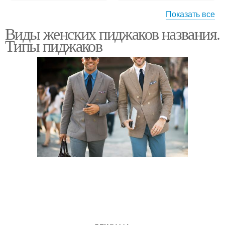
Показать все
Виды женских пиджаков названия.
Мужской пиджак
Пиджак от жакета
Типы пиджаков