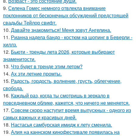
8.
Возраст - это состояние души.
9.
Селена Гомес немного отвлекла внимание
поклонников от бесконечных обсуждений предстоящей
свадьбы Тейлор свифт.
10.
Давайте знакомиться! Меня зовут Ангелина.
11.
Рианна надела бандо - костюм на шопинг в Беверли -
хиллз.
12.
Бьюти - тренды лета 2026, которые выбирают
знаменитости.
13.
Что будет в тренде этим летом?
14.
Ах эти летние промты.
15.
Радость, гордость, волнение, грусть, облегчение,
свобода.
16.
Каждый раз, когда ты смотришь в зеркало в
повседневном облике, кажется, что ничего не меняется.
17.
Совсем скоро наступит время выпускных - одного из
самых важных и красивых дней.
18.
Настасья самбурская имидж к лету сменила.
19.
Алия на каннском кинофестивале появилась на