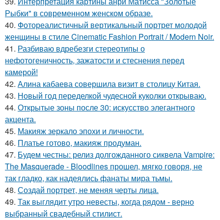
39.
Интерпретация картины анри Матисса "Золотые
Рыбки" в современном женском образе.
40.
Фотореалистичный вертикальный портрет молодой
женщины в стиле Cinematic Fashion Portrait / Modern Noir.
41.
Разбиваю вдребезги стереотипы о
нефотогеничность, зажатости и стеснения перед
камерой!
42.
Алина кабаева совершила визит в столицу Китая.
43.
Новый год переделкой чудесной куколки открываю.
44.
Открытые зоны после 30: искусство элегантного
акцента.
45.
Макияж зеркало эпохи и личности.
46.
Платье готово, макияж продуман.
47.
Будем честны: релиз долгожданного сиквела Vampire:
The Masquerade - Bloodlines прошел, мягко говоря, не
так гладко, как надеялись фанаты мира тьмы.
48.
Создай портрет, не меняя черты лица.
49.
Так выглядит утро невесты, когда рядом - верно
выбранный свадебный стилист.