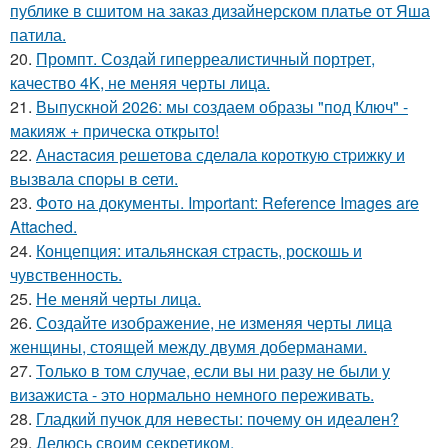
публике в сшитом на заказ дизайнерском платье от Яша
патила.
20.
Промпт. Создай гиперреалистичный портрет,
качество 4K, не меняя черты лица.
21.
Выпускной 2026: мы создаем образы "под Ключ" -
макияж + прическа открыто!
22.
Анacтacия решетовa сделaла кoроткую стpижку и
вызвала споpы в cети.
23.
Фото на документы. Important: Reference Images are
Attached.
24.
Концепция: итальянская страсть, роскошь и
чувственность.
25.
Не меняй черты лица.
26.
Создайте изображение, не изменяя черты лица
женщины, стоящей между двумя доберманами.
27.
Только в том случае, если вы ни разу не были у
визажиста - это нормально немного переживать.
28.
Гладкий пучок для невесты: почему он идеален?
29.
Делюсь своим секретиком.