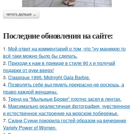
читать дальше →
Последние обновления на сайте:
1.
Мой ответ на комментарий о том, что "ну маникюр то
всё таки можно было бы сделать.
2.
Приходи к нам в прикиде в стиле 90 х и получай
подарки от руки вверх!
3.
Classique 1995. Midnight Gala Barbie.
4.
Позволять себе выглядеть прекрасно-не роскошь, а
право каждой женщины.
5.
Тренд на "Мыльные Брови" плотно засел в лентах.
6.
Максимально реалистичная фотография, чувственное
и естественное настроение на морском побережье.
7.
Сидни Суини покорила гостей образом на вечеринке
Variety Power of Women.