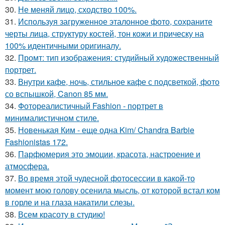
30.
Не меняй лицо, сходство 100%.
31.
Используя загруженное эталонное фото, сохраните
черты лица, структуру костей, тон кожи и прическу на
100% идентичными оригиналу.
32.
Промт: тип изображения: студийный художественный
портрет.
33.
Внутри кафе, ночь, стильное кафе с подсветкой, фото
со вспышкой, Canon 85 мм.
34.
Фотореалистичный Fashion - портрет в
минималистичном стиле.
35.
Новенькая Ким - еще одна Kim/ Chandra Barbie
Fashionistas 172.
36.
Парфюмерия это эмоции, красота, настроение и
атмосфера.
37.
Во время этой чудесной фотосессии в какой-то
момент мою голову осенила мысль, от которой встал ком
в горле и на глаза накатили слезы.
38.
Всем красоту в студию!