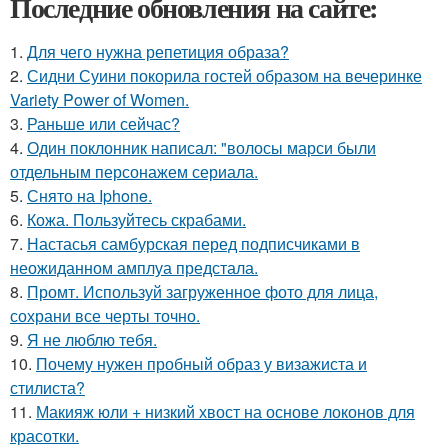
Последние обновления на сайте:
1.
Для чего нужна репетиция образа?
2.
Сидни Суини покорила гостей образом на вечеринке
Variety Power of Women.
3.
Раньше или сейчас?
4.
Один поклонник написал: "волосы марси были
отдельным персонажем сериала.
5.
Снято на Iphone.
6.
Кожа. Пользуйтесь скрабами.
7.
Настасья самбурская перед подписчиками в
неожиданном амплуа предстала.
8.
Промт. Используй загруженное фото для лица,
сохрани все черты точно.
9.
Я не люблю тебя.
10.
Почему нужен пробный образ у визажиста и
стилиста?
11.
Макияж юли + низкий хвост на основе локонов для
красотки.