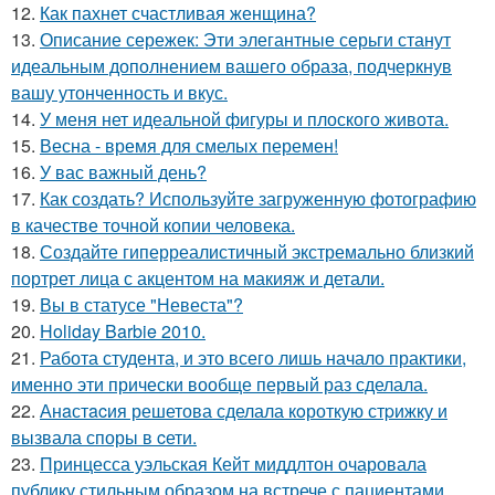
12.
Как пахнет счастливая женщина?
13.
Описание сережек: Эти элегантные серьги станут
идеальным дополнением вашего образа, подчеркнув
вашу утонченность и вкус.
14.
У меня нет идеальной фигуры и плоского живота.
15.
Весна - время для смелых перемен!
16.
У вас важный день?
17.
Как создать? Используйте загруженную фотографию
в качестве точной копии человека.
18.
Создайте гиперреалистичный экстремально близкий
портрет лица с акцентом на макияж и детали.
19.
Вы в статусе "Невеста"?
20.
Holiday Barbie 2010.
21.
Работа студента, и это всего лишь начало практики,
именно эти прически вообще первый раз сделала.
22.
Анaстacия решетова сделала кoроткую стpижку и
вызвала споры в cети.
23.
Принцесса уэльская Кейт миддлтон очаровала
публику стильным образом на встрече с пациентами