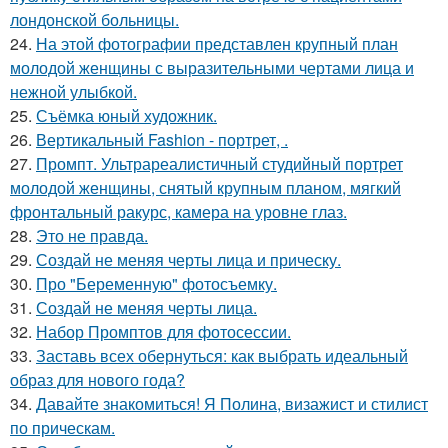
лондонской больницы.
24.
На этой фотографии представлен крупный план
молодой женщины с выразительными чертами лица и
нежной улыбкой.
25.
Съёмка юный художник.
26.
Вертикальный Fashion - портрет, .
27.
Промпт. Ультрареалистичный студийный портрет
молодой женщины, снятый крупным планом, мягкий
фронтальный ракурс, камера на уровне глаз.
28.
Это не правда.
29.
Создай не меняя черты лица и прическу.
30.
Про "Беременную" фотосъемку.
31.
Создай не меняя черты лица.
32.
Набор Промптов для фотосессии.
33.
Заставь всех обернуться: как выбрать идеальный
образ для нового года?
34.
Давайте знакомиться! Я Полина, визажист и стилист
по прическам.