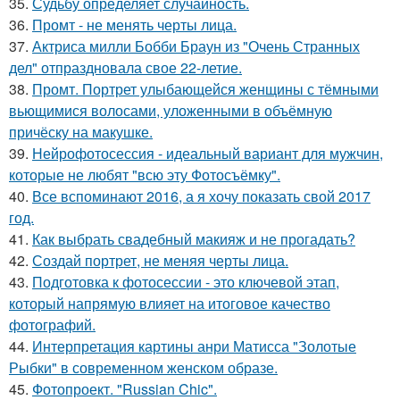
35.
Судьбу определяет случайность.
36.
Промт - не менять черты лица.
37.
Актриса милли Бобби Браун из "Очень Странных
дел" отпраздновала свое 22-летие.
38.
Промт. Портрет улыбающейся женщины с тёмными
вьющимися волосами, уложенными в объёмную
причёску на макушке.
39.
Нейрофотосессия - идеальный вариант для мужчин,
которые не любят "всю эту Фотосъёмку".
40.
Все вспоминают 2016, а я хочу показать свой 2017
год.
41.
Как выбрать свадебный макияж и не прогадать?
42.
Создай портрет, не меняя черты лица.
43.
Подготовка к фотосессии - это ключевой этап,
который напрямую влияет на итоговое качество
фотографий.
44.
Интерпретация картины анри Матисса "Золотые
Рыбки" в современном женском образе.
45.
Фотопроект. "Russian Chic".