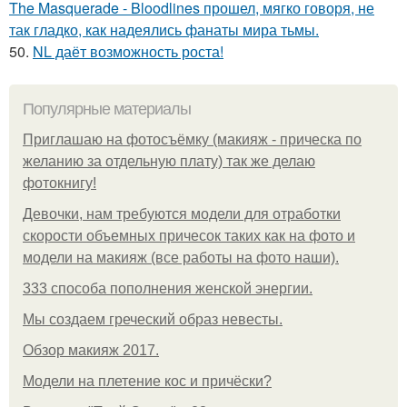
The Masquerade - Bloodlines прошел, мягко говоря, не
так гладко, как надеялись фанаты мира тьмы.
50.
NL даёт возможность роста!
Популярные материалы
Приглашаю на фотосъёмку (макияж - прическа по
желанию за отдельную плату) так же делаю
фотокнигу!
Девочки, нам требуются модели для отработки
скорости объемных причесок таких как на фото и
модели на макияж (все работы на фото наши).
333 способа пополнения женской энергии.
Мы создаем греческий образ невесты.
Обзор макияж 2017.
Модели на плетение кос и причёски?