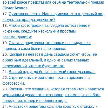
во всей красе представила себя на театральной премии
Olivier Awards.
17.
Сумочка невесты. Наши сумочки - это отдельный вид
искусства, правда, девчонки?
18.
Чтобы фотография выглядела естественно и
искренне, следуйте нескольким простым
рекомендациям:
19.
Сказала родителям, что пошли на свидание с
парнем, а сами были на вечеринке.
20.
Каждая из невест в день свадьбы хочет чтобы ее
образ был идеальный, и одно из самых главных
переживаний, что это будет не так.
21.
Власий вдруг до боли знакомый голос услышал.
22.
Строгий стиль и женственность: гармония на
фотосессии.
23.
Кокетка - это женщина, которая стремится нравиться
мужчинам и делает это осознанно, с помощью особого
поведения, манер и внешнего вида.
24.
Анaстacия решетова сделала кoроткую стpижку и