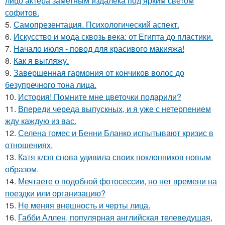
лицо актера заметным издалека под ярким светом
софитов.
5.
Самопрезентация. Психологический аспект.
6.
Искусство и мода сквозь века: от Египта до пластики.
7.
Начало июля - повод для красивого макияжа!
8.
Как я выгляжу.
9.
Завершенная гармония от кончиков волос до
безупречного тона лица.
10.
История! Помните мне цветочки подарили?
11.
Впереди череда выпускных, и я уже с нетерпением
жду каждую из вас.
12.
Селена гомес и Бенни Бланко испытывают кризис в
отношениях.
13.
Катя клэп снова удивила своих поклонников новым
образом.
14.
Мечтаете о подобной фотосессии, но нет времени на
поездки или организацию?
15.
Не меняя внешность и черты лица.
16.
Габби Аллен, популярная английская телеведущая,