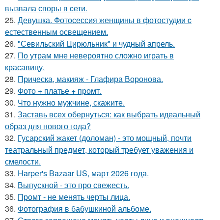
вызвала споры в cети.
25.
Девушка. Фотосессия женщины в фотостудии c
естественным освещением.
26.
"Севильский Цирюльник" и чудный апрель.
27.
По утрам мне невероятно сложно играть в
красавицу.
28.
Прическа, макияж - Глафира Воронова.
29.
Фото + платье + промт.
30.
Что нужно мужчине, скажите.
31.
Заставь всех обернуться: как выбрать идеальный
образ для нового года?
32.
Гусарский жакет (доломан) - это мощный, почти
театральный предмет, который требует уважения и
смелости.
33.
Harper's Bazaar US, март 2026 года.
34.
Выпускной - это про свежесть.
35.
Промт - не менять черты лица.
36.
Фотография в бабушкиной альбоме.