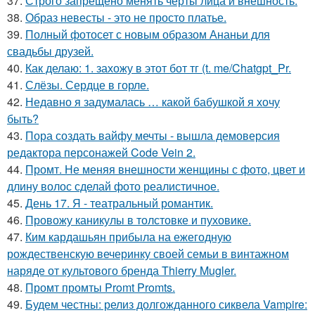
37.
Строго запрещено менять черты лица и внешность.
38.
Образ невесты - это не просто платье.
39.
Полный фотосет с новым образом Ананьи для
свадьбы друзей.
40.
Как делаю: 1. захожу в этот бот тг (t. me/Chatgpt_Pr.
41.
Слёзы. Сердце в горле.
42.
Недавно я задумалась … какой бабушкой я хочу
быть?
43.
Пора создать вайфу мечты - вышла демоверсия
редактора персонажей Code Vein 2.
44.
Промт. Не меняя внешности женщины с фото, цвет и
длину волос сделай фото реалистичное.
45.
День 17. Я - театральный романтик.
46.
Провожу каникулы в толстовке и пуховике.
47.
Ким кардашьян прибыла на ежегодную
рождественскую вечеринку своей семьи в винтажном
наряде от культового бренда Thierry Mugler.
48.
Промт промты Promt Promts.
49.
Будем честны: релиз долгожданного сиквела Vampire: