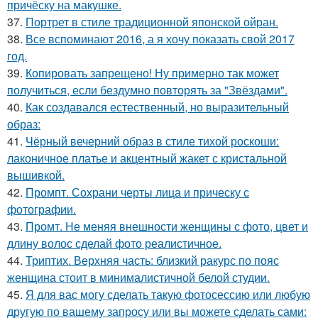
причёску на макушке.
37.
Портрет в стиле традиционной японской ойран.
38.
Все вспоминают 2016, а я хочу показать свой 2017
год.
39.
Копировать запрещено! Ну примерно так может
получиться, если бездумно повторять за "Звёздами".
40.
Как создавался естественный, но выразительный
образ:
41.
Чёрный вечерний образ в стиле тихой роскоши:
лаконичное платье и акцентный жакет с кристальной
вышивкой.
42.
Промпт. Сохрани черты лица и прическу с
фотографии.
43.
Промт. Не меняя внешности женщины с фото, цвет и
длину волос сделай фото реалистичное.
44.
Триптих. Верхняя часть: близкий ракурс по пояс
женщина стоит в минималистичной белой студии.
45.
Я для вас могу сделать такую фотосессию или любую
другую по вашему запросу или вы можете сделать сами: