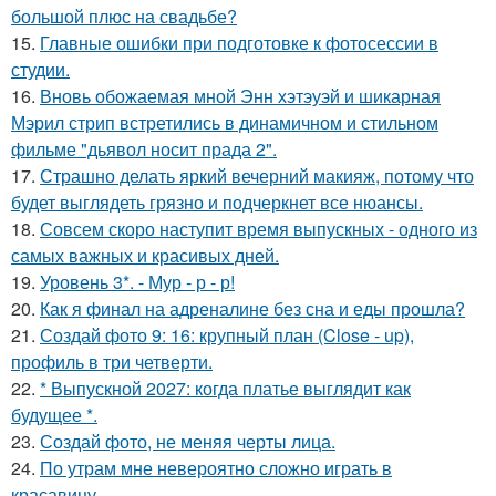
большой плюс на свадьбе?
15.
Главные ошибки при подготовке к фотосессии в
студии.
16.
Вновь обожаемая мной Энн хэтэуэй и шикарная
Мэрил стрип встретились в динамичном и стильном
фильме "дьявол носит прада 2".
17.
Страшно делать яркий вечерний макияж, потому что
будет выглядеть грязно и подчеркнет все нюансы.
18.
Совсем скоро наступит время выпускных - одного из
самых важных и красивых дней.
19.
Уровень 3*. - Мур - р - р!
20.
Как я финал на адреналине без сна и еды прошла?
21.
Создай фото 9: 16: крупный план (Close - up),
профиль в три четверти.
22.
* Выпускной 2027: когда платье выглядит как
будущее *.
23.
Создай фото, не меняя черты лица.
24.
По утрам мне невероятно сложно играть в
красавицу.