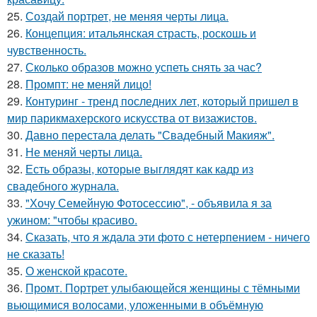
25.
Создай портрет, не меняя черты лица.
26.
Концепция: итальянская страсть, роскошь и
чувственность.
27.
Сколько образов можно успеть снять за час?
28.
Промпт: не меняй лицо!
29.
Контуринг - тренд последних лет, который пришел в
мир парикмахерского искусства от визажистов.
30.
Давно перестала делать "Свадебный Макияж".
31.
Не меняй черты лица.
32.
Есть образы, которые выглядят как кадр из
свадебного журнала.
33.
"Хочу Семейную Фотосессию", - объявила я за
ужином: "чтобы красиво.
34.
Сказать, что я ждала эти фото с нетерпением - ничего
не сказать!
35.
О женской красоте.
36.
Промт. Портрет улыбающейся женщины с тёмными
вьющимися волосами, уложенными в объёмную