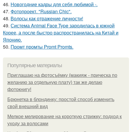
46.
Новогодние кадры для себя любимой -.
47.
Фотопроект. "Russian Chic".
48.
Волосы как отражение личности!
49.
Система Animal Face Type зародилась в южной
Корее, а после быстро распространилась на Китай и
Японию.
50.
Промт промты Promt Promts.
Популярные материалы
Приглашаю на фотосъёмку (макияж - прическа по
желанию за отдельную плату) так же делаю
фотокнигу!
Брюнетка в блондинку: простой способ изменить
свой внешний вид
Мелкое мелирование на короткую стрижку: подход к
уходу за волосами