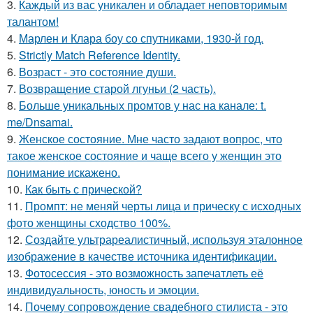
3.
Каждый из вас уникален и обладает неповторимым
талантом!
4.
Марлен и Клара боу со спутниками, 1930-й год.
5.
Strictly Match Reference Identity.
6.
Возраст - это состояние души.
7.
Возвращение старой лгуньи (2 часть).
8.
Больше уникальных промтов у нас на канале: t.
me/Dnsamai.
9.
Женское состояние. Мне часто задают вопрос, что
такое женское состояние и чаще всего у женщин это
понимание искажено.
10.
Как быть с прической?
11.
Промпт: не меняй черты лица и прическу с исходных
фото женщины сходство 100%.
12.
Создайте ультрареалистичный, используя эталонное
изображение в качестве источника идентификации.
13.
Фотосессия - это возможность запечатлеть её
индивидуальность, юность и эмоции.
14.
Почему сопровождение свадебного стилиста - это