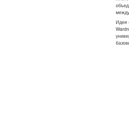
объед
между
Идея 
Wardr
униве
базов