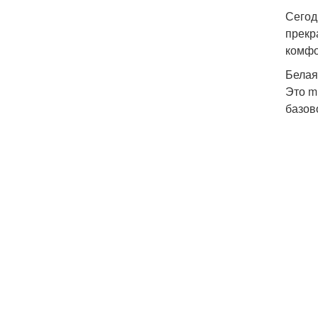
Сегод
прекр
комфо
Белая
Это m
базов