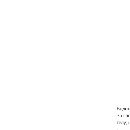
Водол
За сч
телу, 