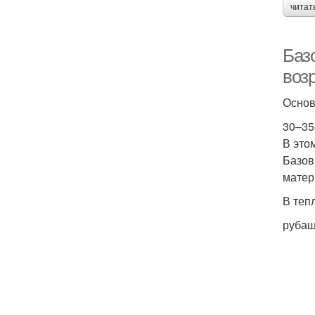
читат
Баз
воз
Основ
30–35
В это
Базов
матер
В теп
рубаш