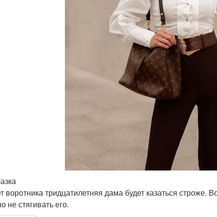
азка
ет воротника тридцатилетняя дама будет казаться строже. В
но не стягивать его.