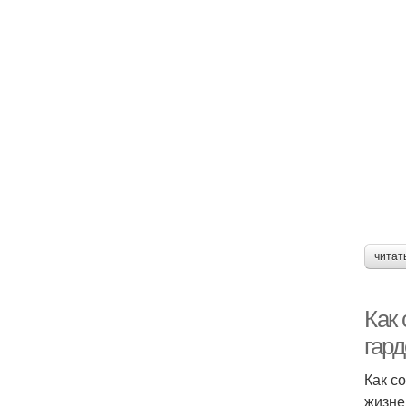
читат
Как
гард
Как с
жизне