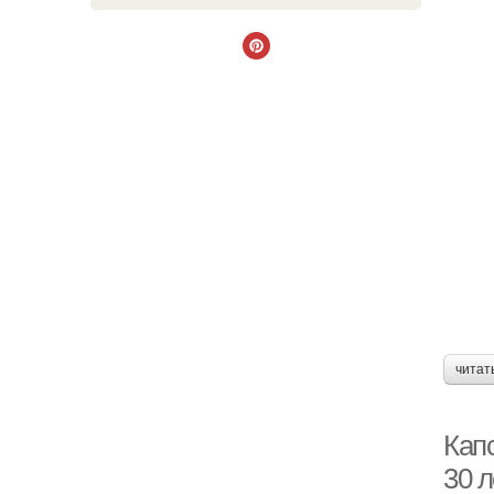
читат
Кап
30 л