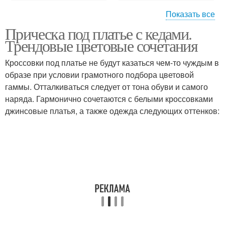
Показать все
Прическа под платье с кедами.
Черное платье
Свадебное платье
Трендовые цветовые сочетания
Кроссовки под платье не будут казаться чем-то чуждым в
образе при условии грамотного подбора цветовой
гаммы. Отталкиваться следует от тона обуви и самого
Кеды с платьем
Летний платье
наряда. Гармонично сочетаются с белыми кроссовками
джинсовые платья, а также одежда следующих оттенков:
Платья с кроссовками
Кроссовки с платьем