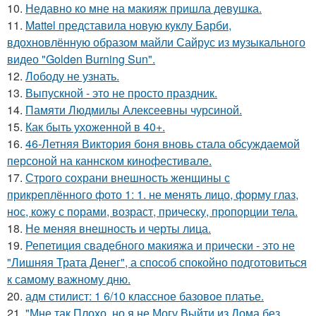
10.
Недавно ко мне на макияж пришла девушка.
11.
Mattel представила новую куклу Барби,
вдохновлённую образом майли Сайрус из музыкального
видео "Golden Burning Sun".
12.
Лободу не узнать.
13.
Выпускной - это не просто праздник.
14.
Памяти Людмилы Алексеевны чурсиной.
15.
Как быть ухоженной в 40+.
16.
46-Летняя Виктория боня вновь стала обсуждаемой
персоной на каннском кинофестивале.
17.
Строго сохрани внешность женщины с
прикреплённого фото 1: 1. не менять лицо, форму глаз,
нос, кожу с порами, возраст, прическу, пропорции тела.
18.
Не меняя внешность и черты лица.
19.
Репетиция свадебного макияжа и прически - это не
"Лишняя Трата Денег", а способ спокойно подготовиться
к самому важному дню.
20.
адм стилист: 1 6/10 классное базовое платье.
21.
"Мне так Плохо, но я не Могу Выйти из Дома без