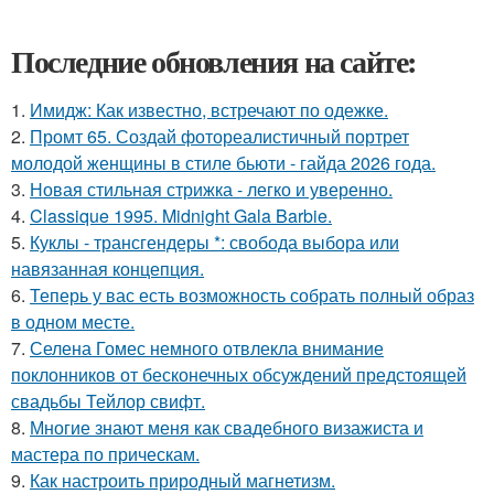
Последние обновления на сайте:
1.
Имидж: Как известно, встречают по одежке.
2.
Промт 65. Создай фотореалистичный портрет
молодой женщины в стиле бьюти - гайда 2026 года.
3.
Новая стильная стрижка - легко и уверенно.
4.
Classique 1995. Midnight Gala Barbie.
5.
Куклы - трансгендеры *: свобода выбора или
навязанная концепция.
6.
Теперь у вас есть возможность собрать полный образ
в одном месте.
7.
Селена Гомес немного отвлекла внимание
поклонников от бесконечных обсуждений предстоящей
свадьбы Тейлор свифт.
8.
Многие знают меня как свадебного визажиста и
мастера по прическам.
9.
Как настроить природный магнетизм.