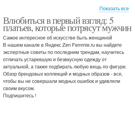
Показать все
Влюбиться в первый взгляд: 5
Платье в горошек
Платье с разрезом
платьев, которые потрясут мужчин
Самое интересное об искусстве быть женщиной
В нашем канале в Яндекс Zen Femmie.ru вы найдете
Платье с длинной
экспертные советы по последним трендам, научитесь
Платье по фигуре
рубашкой
отличать устаревшую и безвкусную одежду от
актуальной, а также подбирать любую вещь по фигуре.
Обзор брендовых коллекций и модных образов - все,
чтобы вы не совершали модных ошибок и удивляли
Свободное платье
своим вкусом.
Подпишитесь !