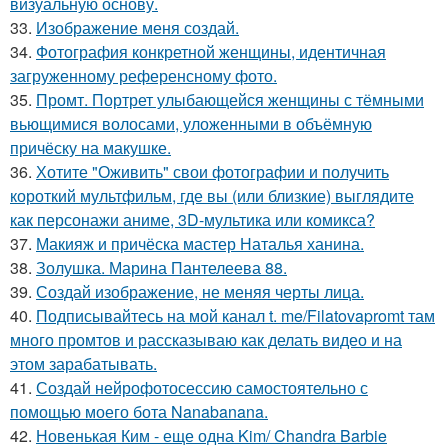
визуальную основу.
33.
Изображение меня создай.
34.
Фотография конкретной женщины, идентичная
загруженному референсному фото.
35.
Промт. Портрет улыбающейся женщины с тёмными
вьющимися волосами, уложенными в объёмную
причёску на макушке.
36.
Хотите "Оживить" свои фотографии и получить
короткий мультфильм, где вы (или близкие) выглядите
как персонажи аниме, 3D-мультика или комикса?
37.
Макияж и причёска мастер Наталья ханина.
38.
Золушка. Марина Пантелеева 88.
39.
Создай изображение, не меняя черты лица.
40.
Подписывайтесь на мой канал t. me/Filatovapromt там
много промтов и рассказываю как делать видео и на
этом зарабатывать.
41.
Создай нейрофотосессию самостоятельно с
помощью моего бота Nanabanana.
42.
Новенькая Ким - еще одна Kim/ Chandra Barbie