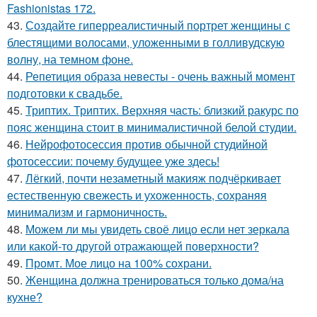
Fashionistas 172.
43.
Создайте гиперреалистичный портрет женщины с
блестящими волосами, уложенными в голливудскую
волну, на темном фоне.
44.
Репетиция образа невесты - очень важный момент
подготовки к свадьбе.
45.
Триптих. Триптих. Верхняя часть: близкий ракурс по
пояс женщина стоит в минималистичной белой студии.
46.
Нейрофотосессия против обычной студийной
фотосессии: почему будущее уже здесь!
47.
Лёгкий, почти незаметный макияж подчёркивает
естественную свежесть и ухоженность, сохраняя
минимализм и гармоничность.
48.
Можем ли мы увидеть своё лицо если нет зеркала
или какой-то другой отражающей поверхности?
49.
Промт. Мое лицо на 100% сохрани.
50.
Женщина должна тренироваться только дома/на
кухне?