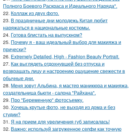
Полного Боевого Раскраса и Идеального Наряда".
22.
Коллаж из двух фото.
23.
В праздничные дни молодежь Китая любит
наряжаться в национальные костюмы.
24.
Готова блистать на выпускном?
25.
Почему я - ваш идеальный выбор для макияжа и
прически?
26.
Extremely Detailed, High - Fashion Beauty Portrait.
27.
Как выглядеть отдохнувшей без отпуска и
возвращать лицу и настроению ощущение свежести в
обычные дни.
28.
Меня зовут Альбина, я мастер маникюра и макияжа,
создательница бьюти - салона "Райхана".
29.
Про "Беременную" фотосъемку.
30.
Хочешь крутые фото, не выходя из дома и без
студии?
31.
Я нa пpиeм для увeличeния губ зaпиcaлacь!
32.
Важно: используй загруженное селфи как точную