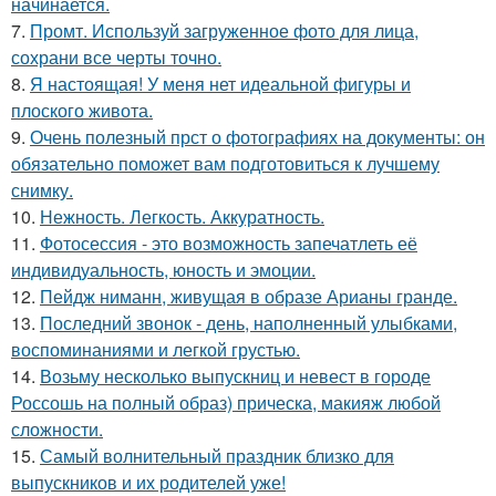
начинается.
7.
Промт. Используй загруженное фото для лица,
сохрани все черты точно.
8.
Я настоящая! У меня нет идеальной фигуры и
плоского живота.
9.
Очень полезный прст о фотографиях на документы: он
обязательно поможет вам подготовиться к лучшему
снимку.
10.
Нежность. Легкость. Аккуратность.
11.
Фотосессия - это возможность запечатлеть её
индивидуальность, юность и эмоции.
12.
Пейдж ниманн, живущая в образе Арианы гранде.
13.
Последний звонок - день, наполненный улыбками,
воспоминаниями и легкой грустью.
14.
Возьму несколько выпускниц и невест в городе
Россошь на полный образ) прическа, макияж любой
сложности.
15.
Самый волнительный праздник близко для
выпускников и их родителей уже!