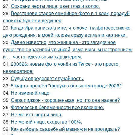
27.
Сохрани черты лица, цвет глаз и волос.
28.
Восстанови старое семейное фото в 1 клик, порадуй
своих бабушек и дедушек.
29.
Когда Ира написала мне, что хочет на фотосессию ко
дню рождения, в моей голове сразу всплыли картинки.
30.
Давно известно, что женщина - это загадочное
существо с красивой улыбкой, изменчивым настроением
и … часто, идеальным характером.
31.
230326: новые фото чонён из Twice - это просто
невероятное.
32.
Судьбу определяет случайность.
33.
5 марта прошёл "форум в большом городе 2026".
34.
Не изменяй лицо.
35.
Сара пиджон - хорошенькая, но что она надела?
36.
Фотосессия беременности все включено.
37.
Не менять черты лица.
38.
Не меняй лицо, сходство 100%.
39.
Как выбрать свадебный макияж и не прогадать?