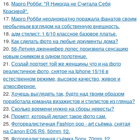
16.
Марго Робби: "Я Никогда не Считала Себя
Красивой".
17.
Марго Робби неоднократно поражала фанатов своим
необычным взглядом на собственную внешность.
18.
адм стилист: 1 6/10 классное базовое платье.
19.
Как сделать фото на любые документы дома?
20.
56-Летняя дженнифер лопес произвела сенсацию
новым снимком в одном полотенце.
21.
Создай портрет той же женщины что и на фото
реалистичное фото, снятое на Iphone 15/16 в
естественном режиме, высокое качество, живое и
атмосферное.
22.
Хочешь выглядеть так, будто над твоим образом
поработала команда визажистов и стилистов из глянца?
23.
Сколько времени нужно на сборы невесты?
24.
Промпт, который делает такое фото сам.
25.
Фотореалистичная Fashion pop - art съёмка, снятая
на Canon EOS R5, 50mm, f/2.
26.
Фотореалистичная съёмка Sony, 70mm, f/2.