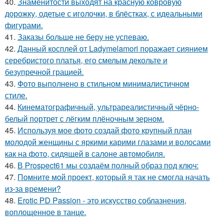
40.
Знаменитости выходят на красную ковровую
дорожку, одетые с иголочки, в блёстках, с идеальными
фигурами.
41.
Заказы больше не беру не успеваю.
42.
Данный косплей от Ladymelamori поражает сиянием
серебристого платья, его смелым декольте и
безупречной грацией.
43.
Фото выполнено в стильном минималистичном
стиле.
44.
Кинематографичный, ультрареалистичный чёрно-
белый портрет с лёгким плёночным зерном.
45.
Используя мое фото создай фото крупный план
молодой женщины с яркими карими глазами и волосами
как на фото, сидящей в салоне автомобиля.
46.
В Prospect61 мы создаём полный образ под ключ:
47.
Помните мой проект, который я так не смогла начать
из-за времени?
48.
Erotic PD Passion - это искусство соблазнения,
воплощенное в танце.