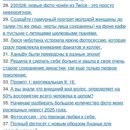
28.
230326: новые фото чонён из Twice - это просто
невероятное.
29.
Создайте гламурный портрет молодой женщины до
талии (то же лицо, черты лица сохранены) на фоне кафе
в пустыне с летящими шелковыми тканями.
30.
Люся чеботина устроила яркую фотосессию, которая
сразу привлекла внимание фанатов и коллег.
31.
Ханьфу были прекрасны в разные эпохи!
32.
Решила я сделать себе больно и зашла в свое очень
старое сохранение династии, где еще только первое
поколение.
33.
Промпт 1: вертикальная 9: 16.
34.
А вы знали что внешний вид волос, определяет на
50% восприятие всего человека в целом?
35.
Начинаю разбирать большое количество фото моих
роскошных невест 2025 года.
36.
Фотосессия - это признак любви к себе.
37.
Полный фотосет с новым образом Ананьи для