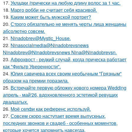
17.
Укладки /прически на любую длину волос за 1 час.
18.
Марго робби не считает себя красивой.
19.
Каким может быть мужской портрет?
20.
Строго обязательно не менять черты лица женщины
абсолютно совсем.
21.
Ninadobrev@Mystic_House.
22.
Ninasocialmedia@Ninadobrevsnews
Ninadobrev@Ninadobrevsnews Nina@Ninadobrevsn.
23.
Афрохвост - редкий случай, когда прическа работает
как "Фильтр Уверенности".
24.
Юлия савичева всех своим необычным "Грязным"
образом на премии поразила.
25.
Встречайте первую обложку нового номера Wedding
апрель - май'26, вдохновленного эстетикой ревущих
двадцатых.
26.
Моё селфи как референс используй.
27.
Совсем скоро наступает время выпускных,
последних звонков и свадеб - особенных моментов,
которые хочется запомнить навсегда.