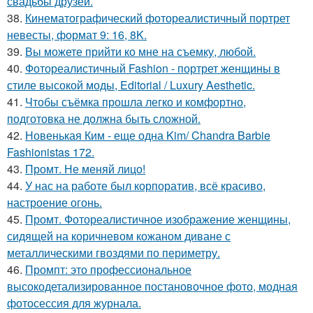
свадьбы друзей.
38.
Кинематографический фотореалистичный портрет
невесты, формат 9: 16, 8K.
39.
Вы можете прийти ко мне на съемку, любой.
40.
Фотореалистичный Fashion - портрет женщины в
стиле высокой моды, Editorial / Luxury Aesthetic.
41.
Чтобы съёмка прошла легко и комфортно,
подготовка не должна быть сложной.
42.
Новенькая Ким - еще одна Kim/ Chandra Barbie
Fashionistas 172.
43.
Промт. Не меняй лицо!
44.
У нас на работе был корпоратив, всё красиво,
настроение огонь.
45.
Промт. Фотореалистичное изображение женщины,
сидящей на коричневом кожаном диване с
металлическими гвоздями по периметру.
46.
Промпт: это профессиональное
высокодетализированное постановочное фото, модная
фотосессия для журнала.