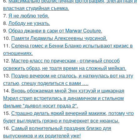
6.
Максимально реалистичная фотография, элегантная и
властная студийная съемка.
7.
Я не люблю тебя.
8.
Лободу не узнать.
9.
Образ джанви в сари от Marwar Couture.
10.
Памяти Людмилы Алексеевны чурсиной.
11.
Селена гомес и Бенни Бланко испытывают кризис в
отношениях.
12.
Мастер-класс по прическам - отличный способ
освежить образ, не тратя время на сложный мейкап.
13.
Поздно вечером не спалось, и наткнулась вот на эту
статью, спешу поделиться с вами ….
14.
Вновь обожаемая мной Энн хэтэуэй и шикарная
Мэрил стрип встретились в динамичном и стильном
фильме "дьявол носит прада 2".
15.
Страшно делать яркий вечерний макияж, потому что
будет выглядеть грязно и подчеркнет все нюансы.
16.
Самый волнительный праздник близко для
выпускников и их родителей уже!