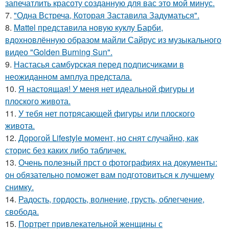
запечатлить красоту созданную для вас это мой минус.
7.
"Одна Встреча, Которая Заставила Задуматься".
8.
Mattel представила новую куклу Барби,
вдохновлённую образом майли Сайрус из музыкального
видео "Golden Burning Sun".
9.
Настасья самбурская перед подписчиками в
неожиданном амплуа предстала.
10.
Я настоящая! У меня нет идеальной фигуры и
плоского живота.
11.
У тебя нет потрясающей фигуры или плоского
живота.
12.
Дорогой Lifestyle момент, но снят случайно, как
сторис без каких либо табличек.
13.
Очень полезный прст о фотографиях на документы:
он обязательно поможет вам подготовиться к лучшему
снимку.
14.
Радость, гордость, волнение, грусть, облегчение,
свобода.
15.
Портрет привлекательной женщины с