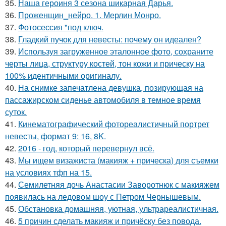
35.
Наша героиня 3 сезона шикарная Дарья.
36.
Проженщин_нейро. 1. Мерлин Монро.
37.
Фотосессия "под ключ.
38.
Гладкий пучок для невесты: почему он идеален?
39.
Используя загруженное эталонное фото, сохраните
черты лица, структуру костей, тон кожи и прическу на
100% идентичными оригиналу.
40.
На снимке запечатлена девушка, позирующая на
пассажирском сиденье автомобиля в темное время
суток.
41.
Кинематографический фотореалистичный портрет
невесты, формат 9: 16, 8K.
42.
2016 - год, который перевернул всё.
43.
Мы ищем визажиста (макияж + прическа) для съемки
на условиях тфп на 15.
44.
Семилетняя дочь Анастасии Заворотнюк с макияжем
появилась на ледовом шоу с Петром Чернышевым.
45.
Обстановка домашняя, уютная, ультрареалистичная.
46.
5 причин сделать макияж и причёску без повода.