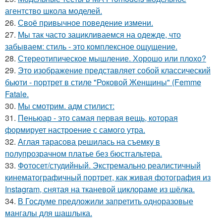
агентство школа моделей.
26.
Своё привычное поведение измени.
27.
Мы так часто зацикливаемся на одежде, что
забываем: стиль - это комплексное ощущение.
28.
Стереотипическое мышление. Хорошо или плохо?
29.
Это изображение представляет собой классический
бьюти - портрет в стиле "Роковой Женщины" (Femme
Fatale.
30.
Мы смотрим. адм стилист:
31.
Пеньюар - это самая первая вещь, которая
формирует настроение с самого утра.
32.
Аглая тарасова решилась на съемку в
полупрозрачном платье без бюстгальтера.
33.
Фотосет/студийный. Экстремально реалистичный
кинематографичный портрет, как живая фотография из
Instagram, снятая на тканевой циклораме из шёлка.
34.
В Госдуме предложили запретить одноразовые
мангалы для шашлыка.