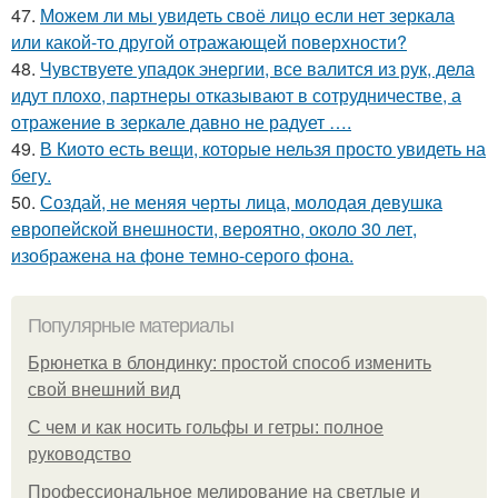
47.
Можем ли мы увидеть своё лицо если нет зеркала
или какой-то другой отражающей поверхности?
48.
Чувствуете упадок энергии, все валится из рук, дела
идут плохо, партнеры отказывают в сотрудничестве, а
отражение в зеркале давно не радует ….
49.
В Киото есть вещи, которые нельзя просто увидеть на
бегу.
50.
Создай, не меняя черты лица, молодая девушка
европейской внешности, вероятно, около 30 лет,
изображена на фоне темно-серого фона.
Популярные материалы
Брюнетка в блондинку: простой способ изменить
свой внешний вид
С чем и как носить гольфы и гетры: полное
руководство
Профессиональное мелирование на светлые и