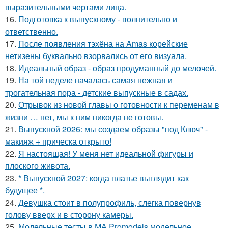
выразительными чертами лица.
16.
Подготовка к выпускному - волнительно и
ответственно.
17.
После появления тэхёна на Amas корейские
нетизены буквально взорвались от его визуала.
18.
Идеальный образ - образ продуманный до мелочей.
19.
На той неделе началась самая нежная и
трогательная пора - детские выпускные в садах.
20.
Отрывок из новой главы о готовности к переменам в
жизни … нет, мы к ним никогда не готовы.
21.
Выпускной 2026: мы создаем образы "под Ключ" -
макияж + прическа открыто!
22.
Я настоящая! У меня нет идеальной фигуры и
плоского живота.
23.
* Выпускной 2027: когда платье выглядит как
будущее *.
24.
Девушка стоит в полупрофиль, слегка повернув
голову вверх и в сторону камеры.
25.
Модельные тесты в МА Promodels модельное