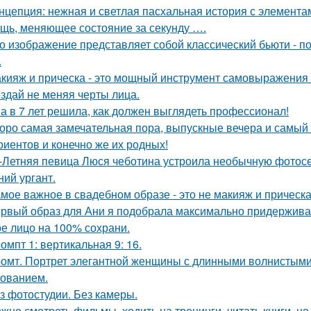
нцепция: нежная и светлая пасхальная история с элемента
щь, меняющее состояние за секунду ….
о изображение представляет собой классический бьюти - 
.
кияж и прическа - это мощный инструмент самовыражения и
здай не меняя черты лица.
а в 7 лет решила, как должен выглядеть профессионал!
оро самая замечательная пора, выпускные вечера и самый 
риентов и конечно же их родных!
-Летняя певица Люся чеботина устроила необычную фотос
ний ургант.
мое важное в свадебном образе - это не макияж и прическа
рвый образ для Ани я подобрала максимально придерживая
е лицо на 100% сохрани.
омпт 1: вертикальная 9: 16.
омт. Портрет элегантной женщины с длинными волнистыми 
ованием.
з фотостудии. Без камеры.
жно смотреть фильмы, ходить на тренинги, читать книги, но 