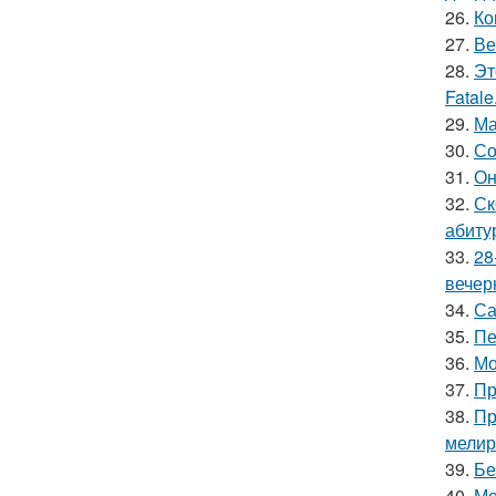
26.
Ко
27.
Ве
28.
Эт
Fatale
29.
Ма
30.
Со
31.
Он
32.
Ск
абиту
33.
28
вечер
34.
Са
35.
Пе
36.
Мо
37.
Пр
38.
Пр
мелир
39.
Бе
40.
Мо