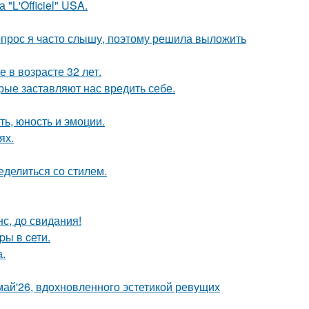
"L'Officiel" USA.
 вопрос я часто слышу, поэтому решила выложить
 в возрасте 32 лет.
рые заставляют нас вредить себе.
ть, юность и эмоции.
ях.
ределиться со стилем.
с, до свидания!
pы в cети.
.
май'26, вдохновленного эстетикой ревущих