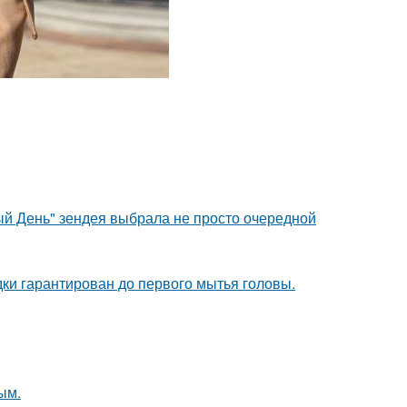
й День" зендея выбрала не просто очередной
дки гарантирован до первого мытья головы.
ым.