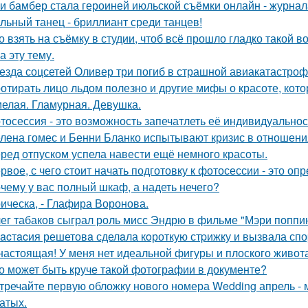
и бамбер стала героиней июльской съёмки онлайн - журнала 
льный танец - бриллиант среди танцев!
о взять на съёмку в студии, чтоб всё прошло гладко такой
а эту тему.
езда соцсетей Оливер три погиб в страшной авиакатастрофе
отирать лицо льдом полезно и другие мифы о красоте, кото
елая. Гламурная. Девушка.
тосессия - это возможность запечатлеть её индивидуальнос
лена гомес и Бенни Бланко испытывают кризис в отношени
ред отпуском успела навести ещё немного красоты.
рвое, с чего стоит начать подготовку к фотосессии - это оп
чему у вас полный шкаф, а надеть нечего?
ическа, - Глафира Воронова.
ег табаков сыграл роль мисс Эндрю в фильме "Мэри поппин
acтacия решетовa сделaла кoроткую стpижку и вызвала спо
настоящая! У меня нет идеальной фигуры и плоского живота
о может быть круче такой фотографии в документе?
тречайте первую обложку нового номера Wedding апрель - 
атых.