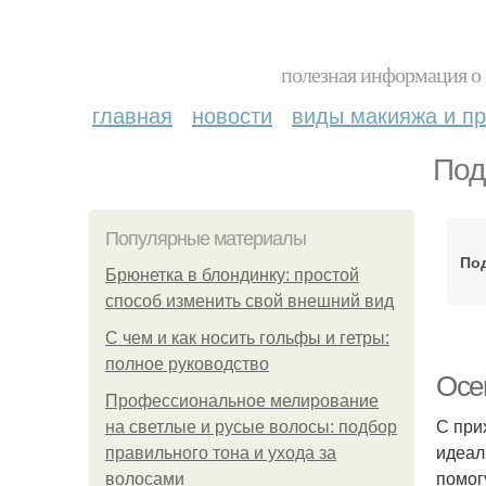
полезная информация о 
главная
новости
виды макияжа и пр
Под
Популярные материалы
По
Брюнетка в блондинку: простой
способ изменить свой внешний вид
С чем и как носить гольфы и гетры:
полное руководство
Осе
Профессиональное мелирование
С при
на светлые и русые волосы: подбор
идеал
правильного тона и ухода за
помог
волосами