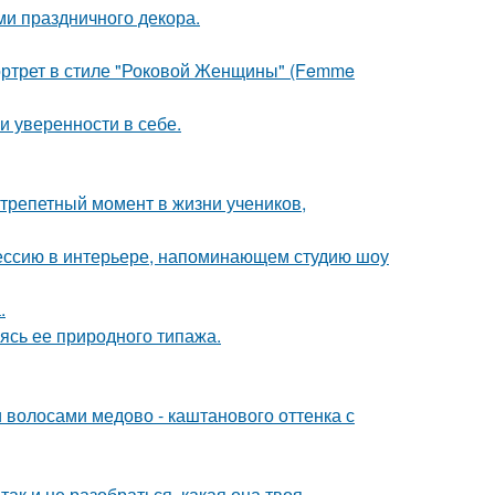
ми праздничного декора.
портрет в стиле "Роковой Женщины" (Femme
 уверенности в себе.
трепетный момент в жизни учеников,
ессию в интерьере, напоминающем студию шоу
.
сь ее природного типажа.
волосами медово - каштанового оттенка с
так и не разобраться, какая она твоя