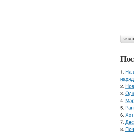
читат
Пос
1.
На 
наряд
2.
Нов
3.
Одн
4.
Мар
5.
Ран
6.
Хот
7.
Дес
8.
Поч