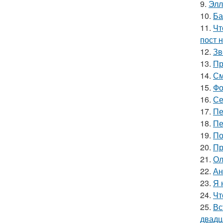
9.
Элл
10.
Ба
11.
Чт
пост н
12.
Зв
13.
Пр
14.
См
15.
Фо
16.
Се
17.
Пе
18.
Пе
19.
По
20.
Пр
21.
Ол
22.
Ан
23.
Я 
24.
Чт
25.
Вс
двадц