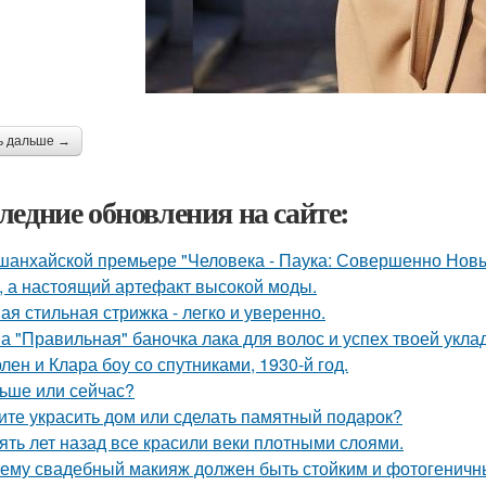
ь дальше →
ледние обновления на сайте:
шанхайской премьере "Человека - Паука: Совершенно Новы
, а настоящий артефакт высокой моды.
ая стильная стрижка - легко и уверенно.
а "Правильная" баночка лака для волос и успех твоей укла
лен и Клара боу со спутниками, 1930-й год.
ьше или сейчас?
ите украсить дом или сделать памятный подарок?
ять лет назад все красили веки плотными слоями.
ему свадебный макияж должен быть стойким и фотогеничн