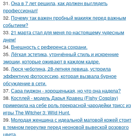
31.
Она в 7 лет решила, как должен выглядеть
профессионал!
32.
Почему так важен пробный макияж перед важным
событием?
33.
21 марта стал для меня по-настоящему чудесным
днем!
34.
Внешность с референса сохрани.
35.
Лёгкая эстетика, утончённый стиль и искренние
эмоции, которые оживают в каждом кадре.
36.
Люся чеботина, 28-летняя певица, устроила
эффектную фотосессию, которая вызвала бурное
обсуждение в сети.
37.
Сара пиджон - хорошенькая, но что она надела?
38.
Косплей - модель Дарья Кравец (Fishy Cosplay)
примерила на себе роль прекрасной чародейки трисс из
игры The Witcher 3: Wild Hunt.
39.
Молодая женщина с идеальной матовой кожей стоит
в темном переулке перед неоновой вывеской розового
цвета.