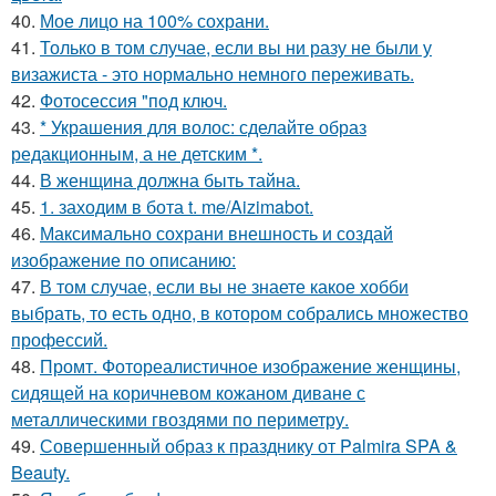
40.
Мое лицо на 100% сохрани.
41.
Только в том случае, если вы ни разу не были у
визажиста - это нормально немного переживать.
42.
Фотосессия "под ключ.
43.
* Украшения для волос: сделайте образ
редакционным, а не детским *.
44.
В женщина должна быть тайна.
45.
1. заходим в бота t. me/Aizimabot.
46.
Максимально сохрани внешность и создай
изображение по описанию:
47.
В том случае, если вы не знаете какое хобби
выбрать, то есть одно, в котором собрались множество
профессий.
48.
Промт. Фотореалистичное изображение женщины,
сидящей на коричневом кожаном диване с
металлическими гвоздями по периметру.
49.
Совершенный образ к празднику от Palmira SPA &
Beauty.