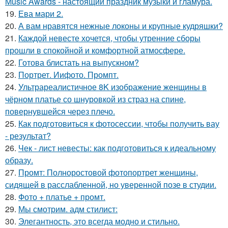
Music Awards - настоящий праздник музыки и гламура.
19.
Ева мари 2.
20.
А вам нравятся нежные локоны и крупные кудряшки?
21.
Каждой невесте хочется, чтобы утренние сборы
прошли в спокойной и комфортной атмосфере.
22.
Готова блистать на выпускном?
23.
Портрет. Иифото. Промпт.
24.
Ультрареалистичное 8K изображение женщины в
чёрном платье со шнуровкой из страз на спине,
повернувшейся через плечо.
25.
Как подготовиться к фотосессии, чтобы получить вау
- результат?
26.
Чек - лист невесты: как подготовиться к идеальному
образу.
27.
Промт: Полноростовой фотопортрет женщины,
сидящей в расслабленной, но уверенной позе в студии.
28.
Фото + платье + промт.
29.
Мы смотрим. адм стилист:
30.
Элегантность, это всегда модно и стильно.