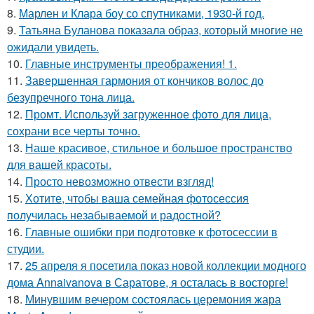
8.
Марлен и Клара боу со спутниками, 1930-й год.
9.
Татьяна Буланова показала образ, который многие не
ожидали увидеть.
10.
Главные инструменты преображения! 1.
11.
Завершенная гармония от кончиков волос до
безупречного тона лица.
12.
Промт. Используй загруженное фото для лица,
сохрани все черты точно.
13.
Наше красивое, стильное и большое пространство
для вашей красоты.
14.
Просто невозможно отвести взгляд!
15.
Хотите, чтобы ваша семейная фотосессия
получилась незабываемой и радостной?
16.
Главные ошибки при подготовке к фотосессии в
студии.
17.
25 апреля я посетила показ новой коллекции модного
дома Annaivanova в Саратове, я осталась в восторге!
18.
Минувшим вечером состоялась церемония жара