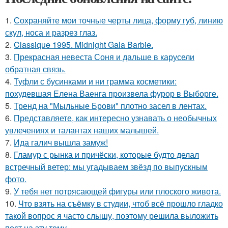
1.
Сохраняйте мои точные черты лица, форму губ, линию
скул, носа и разрез глаз.
2.
Classique 1995. Midnight Gala Barbie.
3.
Прекрасная невеста Соня и дальше в карусели
обратная связь.
4.
Туфли с бусинками и ни грамма косметики:
похудевшая Елена Ваенга произвела фурор в Выборге.
5.
Тренд на "Мыльные Брови" плотно засел в лентах.
6.
Представляете, как интересно узнавать о необычных
увлечениях и талантах наших малышей.
7.
Ида галич вышла замуж!
8.
Гламур с рынка и причёски, которые будто делал
встречный ветер: мы угадываем звёзд по выпускным
фото.
9.
У тебя нет потрясающей фигуры или плоского живота.
10.
Что взять на съёмку в студии, чтоб всё прошло гладко
такой вопрос я часто слышу, поэтому решила выложить
пост на эту тему.