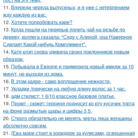
11.
Впереди череда выпускных, и я уже с нетерпением
жду каждую из вас.
12.
Хотите попробовать каре?
13.
Когда пошли на перерыв попить чай на резьбе по
дереву, коллега сказала: "Сяду с Алиной, она Наверное
Сделает Какой-нибудь Комплимент".
14.
Катя клэп снова удивила своих поклонников новым
образом.
15.
Побывала в Европе и примерила новый имидж за 10
минут, не выходя из дома.
16.
В этом кадре - само воплощение нежности.
17.
Укладки /прически на любую длину волос за 1 час.
18.
адм стилист: 1 6/10 классное базовое платье.
19.
Промт - сюжет: героиня подносит ко рту кусочек торта
на фоне размытые шары и цифры 3 5.
20.
Строго обязательно не менять черты лица женщины
абсолютно совсем.
21.
(Ева мари стоит в коридоре за кулисами, освещенная