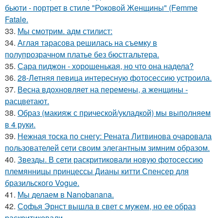
бьюти - портрет в стиле "Роковой Женщины" (Femme
Fatale.
33.
Мы смотрим. адм стилист:
34.
Аглая тарасова решилась на съемку в
полупрозрачном платье без бюстгальтера.
35.
Сара пиджон - хорошенькая, но что она надела?
36.
28-Летняя певица интересную фотосессию устроила.
37.
Весна вдохновляет на перемены, а женщины -
расцветают.
38.
Образ (макияж с прической/укладкой) мы выполняем
в 4 руки.
39.
Нежная тоска по снегу: Рената Литвинова очаровала
пользователей сети своим элегантным зимним образом.
40.
Звезды. В сети раскритиковали новую фотосессию
племянницы принцессы Дианы китти Спенсер для
бразильского Vogue.
41.
Мы делаем в Nanobanana.
42.
Софья Эрнст вышла в свет с мужем, но ее образ
раскритиковали.