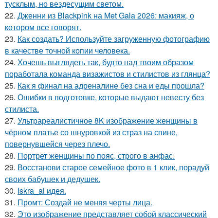
тусклым, но вездесущим светом.
22.
Дженни из Blackpink на Met Gala 2026: макияж, о
котором все говорят.
23.
Как создать? Используйте загруженную фотографию
в качестве точной копии человека.
24.
Хочешь выглядеть так, будто над твоим образом
поработала команда визажистов и стилистов из глянца?
25.
Как я финал на адреналине без сна и еды прошла?
26.
Ошибки в подготовке, которые выдают невесту без
стилиста.
27.
Ультрареалистичное 8K изображение женщины в
чёрном платье со шнуровкой из страз на спине,
повернувшейся через плечо.
28.
Портрет женщины по пояс, строго в анфас.
29.
Восстанови старое семейное фото в 1 клик, порадуй
своих бабушек и дедушек.
30.
Iskra_ai идея.
31.
Промт: Создай не меняя черты лица.
32.
Это изображение представляет собой классический