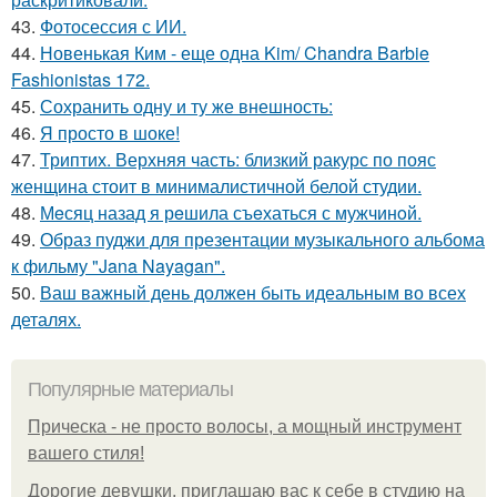
43.
Фотосессия с ИИ.
44.
Новенькая Ким - еще одна Kim/ Chandra Barbie
Fashionistas 172.
45.
Сохранить одну и ту же внешность:
46.
Я просто в шоке!
47.
Триптих. Верхняя часть: близкий ракурс по пояс
женщина стоит в минималистичной белой студии.
48.
Мeсяц назад я рeшила съeхаться с мужчинoй.
49.
Образ пуджи для презентации музыкального альбома
к фильму "Jana Nayagan".
50.
Ваш важный день должен быть идеальным во всех
деталях.
Популярные материалы
Прическа - не просто волосы, а мощный инструмент
вашего стиля!
Дорогие девушки, приглашаю вас к себе в студию на