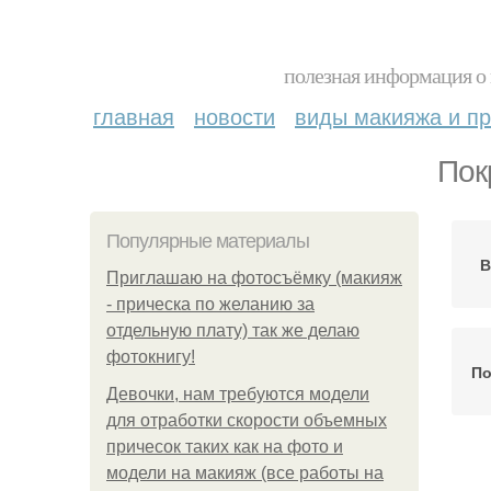
полезная информация о 
главная
новости
виды макияжа и пр
Пок
Популярные материалы
В
Приглашаю на фотосъёмку (макияж
- прическа по желанию за
отдельную плату) так же делаю
фотокнигу!
По
Девочки, нам требуются модели
для отработки скорости объемных
причесок таких как на фото и
модели на макияж (все работы на