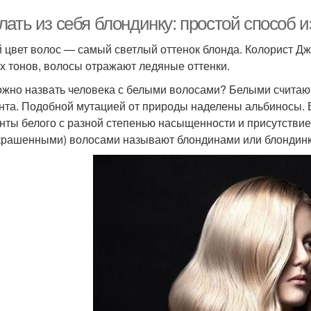
лать из себя блондинку: простой способ 
 цвет волос — самый светлый оттенок блонда. Колорист Джа
х тонов, волосы отражают ледяные оттенки.
ожно назвать человека с белыми волосами? Белыми считаю
нта. Подобной мутацией от природы наделены альбиносы. 
нты белого с разной степенью насыщенности и присутстви
крашенными) волосами называют блондинами или блондин