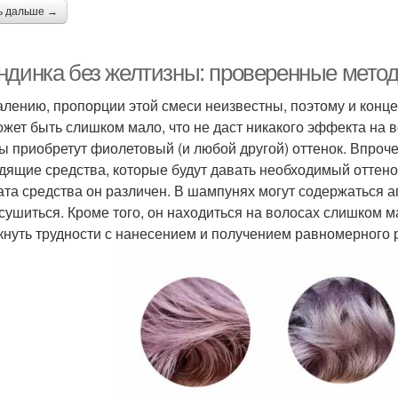
ь дальше →
ндинка без желтизны: проверенные мето
алению, пропорции этой смеси неизвестны, поэтому и конц
ожет быть слишком мало, что не даст никакого эффекта на 
ы приобретут фиолетовый (и любой другой) оттенок. Впроч
дящие средства, которые будут давать необходимый оттенок;
та средства он различен. В шампунях могут содержаться 
 сушиться. Кроме того, он находиться на волосах слишком м
кнуть трудности с нанесением и получением равномерного ре