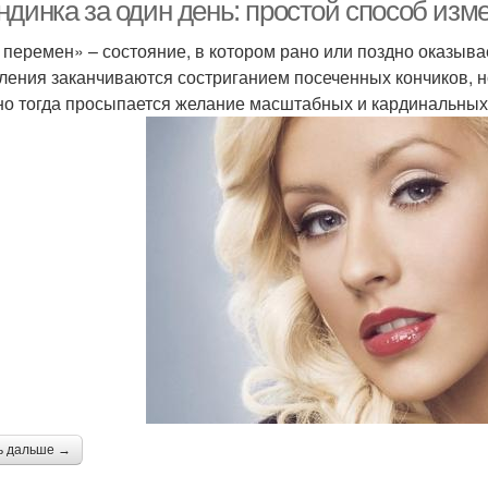
ндинка за один день: простой способ изм
 перемен» – состояние, в котором рано или поздно оказыв
ления заканчиваются состриганием посеченных кончиков, но
о тогда просыпается желание масштабных и кардинальных
ь дальше →