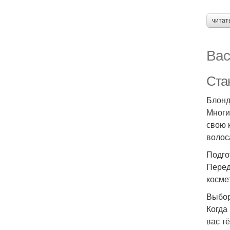
читат
Вас
Стан
Блонд
Многие
свою 
волос
Подго
Перед
косме
Выбор
Когда
вас т