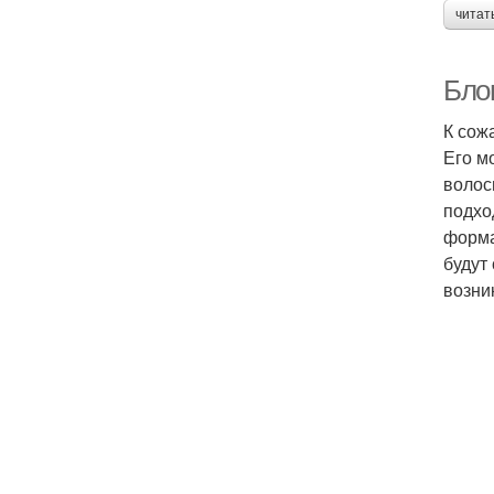
читат
Бло
К сож
Его м
волос
подхо
форма
будут
возни