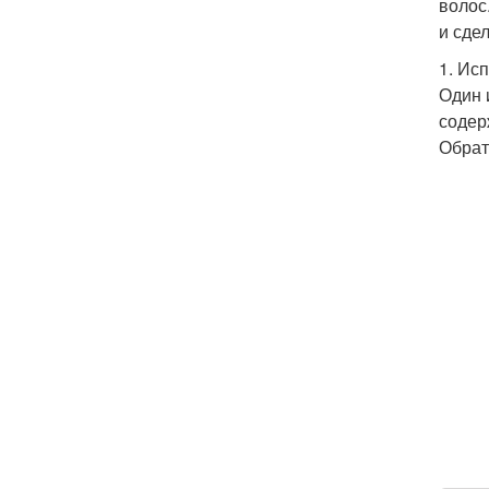
волос
и сде
1. Ис
Один 
содер
Обрат