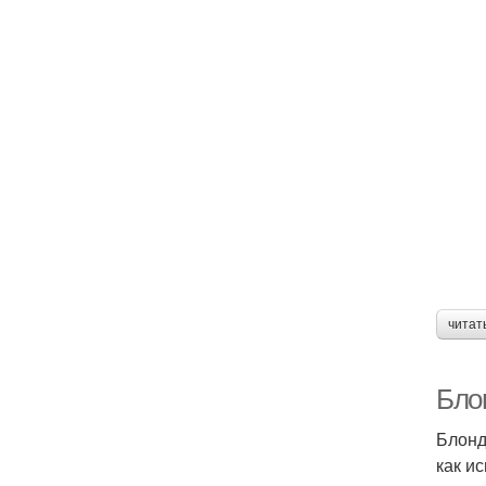
читат
Бло
Блонд
как и