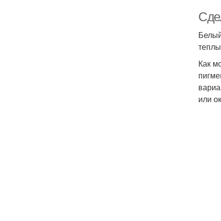
Сде
Белый
теплы
Как м
пигме
вариа
или о