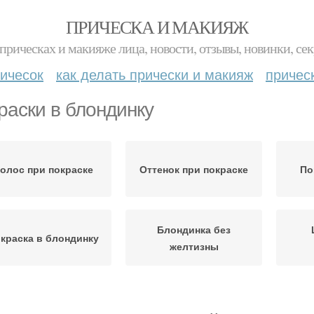
ПРИЧЕСКА И МАКИЯЖ
прическах и макияже лица, новости, отзывы, новинки, сек
ичесок
как делать прически и макияж
причес
раски в блондинку
олос при покраске
Оттенок при покраске
По
Блондинка без
краска в блондинку
желтизны
Волос в блондинку
Краска для покраски