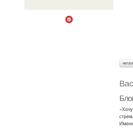
читат
Вас
Бло
«Хочу
стрем
Именн