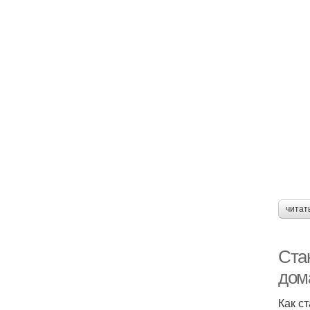
читат
Ста
дом
Как с