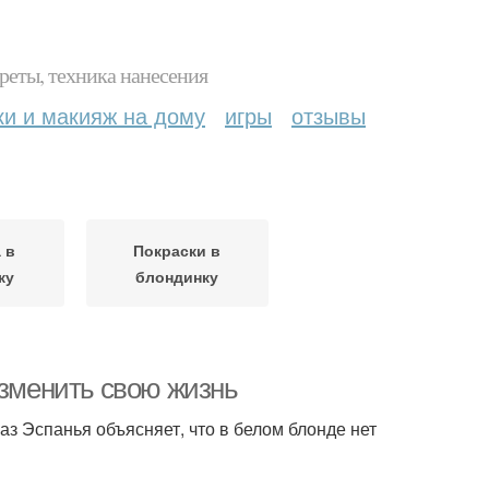
реты, техника нанесения
ки и макияж на дому
игры
отзывы
 в
Покраски в
ку
блондинку
изменить свою жизнь
з Эспанья объясняет, что в белом блонде нет