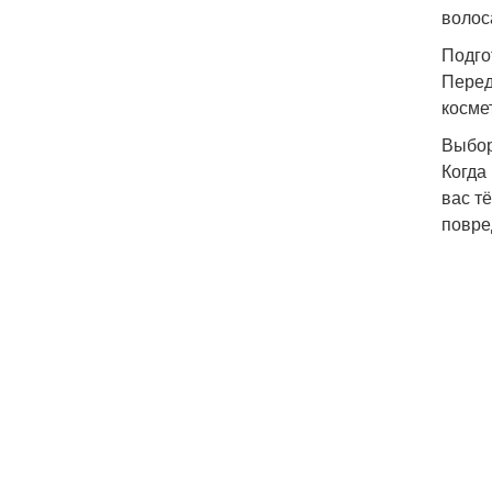
волос
Подго
Перед
косме
Выбор
Когда
вас т
повре