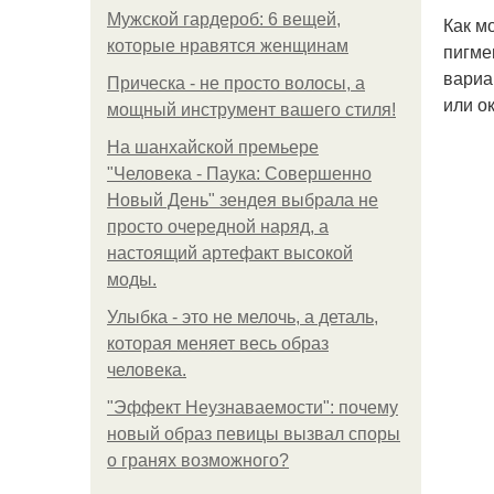
Мужской гардероб: 6 вещей,
Как м
которые нравятся женщинам
пигме
вариа
Прическа - не просто волосы, а
или о
мощный инструмент вашего стиля!
На шанхайской премьере
"Человека - Паука: Совершенно
Новый День" зендея выбрала не
просто очередной наряд, а
настоящий артефакт высокой
моды.
Улыбка - это не мелочь, а деталь,
которая меняет весь образ
человека.
"Эффект Неузнаваемости": почему
новый образ певицы вызвал споры
о гранях возможного?