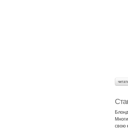
читат
Стан
Блонд
Многие
свою 