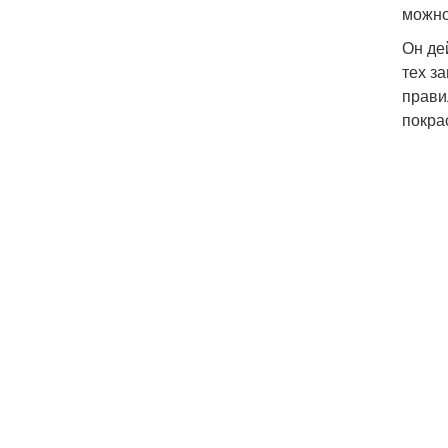
можно
Он де
тех з
прави
покра