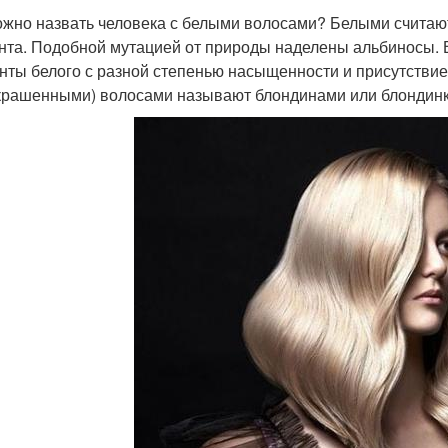
ожно назвать человека с белыми волосами? Белыми считаю
нта. Подобной мутацией от природы наделены альбиносы. 
нты белого с разной степенью насыщенности и присутстви
крашенными) волосами называют блондинами или блондин