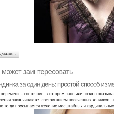
ь дальше →
 может заинтересовать
ндинка за один день: простой способ изм
 перемен» – состояние, в котором рано или поздно оказыв
ления заканчиваются состриганием посеченных кончиков, но
о тогда просыпается желание масштабных и кардинальных