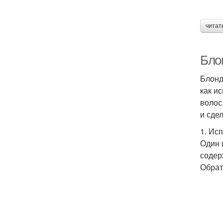
читат
Бло
Блонд
как и
волос
и сде
1. Ис
Один 
содер
Обрат