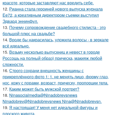
красоте, которые заставляют нас вредить себе.
12.
Рианна стала героиней нового выпуска журнала
Ee72, а креативным директором съемки выступил
Эдвард эннинфул.
13.
Почему сопровождение свадебного стилиста - это
большой плюс на свадьбе?
14.
Вроде бы накрасилась, уложила волосы - в зеркале
всё идеально.
15.
Возьму несколько выпускниц и невест в городе
Россошь на полный образ) прическа, макияж любой
сложности.
16.
Строго сохрани внешность женщины с
прикреплённого фото 1: 1. не менять лицо, форму глаз,
нос, кожу с порами, возраст, прическу, пропорции тела.
17.
Каким может быть мужской портрет?
18.
Ninasocialmedia@Ninadobrevsnews
Ninadobrev@Ninadobrevsnews Nina@Ninadobrevsn.
19.
Я настоящая! У меня нет идеальной фигуры и
плоского живота.