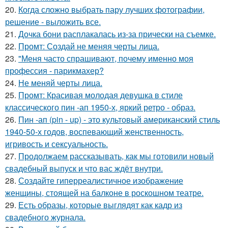
20.
Когда сложно выбрать пару лучших фотографии,
решение - выложить все.
21.
Дочка бони расплакалась из-за прически на съемке.
22.
Промт: Создай не меняя черты лица.
23.
"Меня часто спрашивают, почему именно моя
профессия - парикмахер?
24.
Не меняй черты лица.
25.
Промт: Красивая молодая девушка в стиле
классического пин -ап 1950-х, яркий ретро - образ.
26.
Пин -ап (pin - up) - это культовый американский стиль
1940-50-х годов, воспевающий женственность,
игривость и сексуальность.
27.
Продолжаем рассказывать, как мы готовили новый
свадебный выпуск и что вас ждёт внутри.
28.
Создайте гиперреалистичное изображение
женщины, стоящей на балконе в роскошном театре.
29.
Есть образы, которые выглядят как кадр из
свадебного журнала.