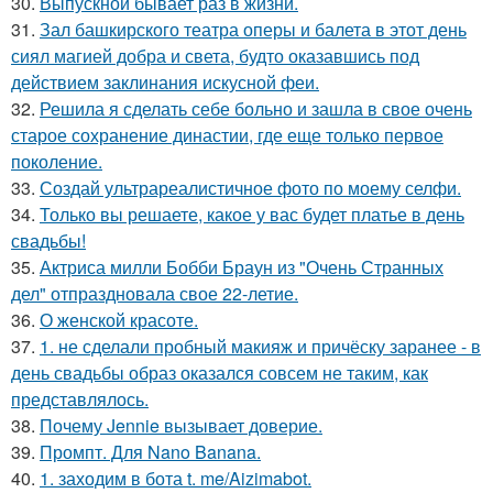
30.
Выпускной бывает раз в жизни.
31.
Зал башкирского театра оперы и балета в этот день
сиял магией добра и света, будто оказавшись под
действием заклинания искусной феи.
32.
Решила я сделать себе больно и зашла в свое очень
старое сохранение династии, где еще только первое
поколение.
33.
Создай ультрареалистичное фото по моему селфи.
34.
Только вы решаете, какое у вас будет платье в день
свадьбы!
35.
Актриса милли Бобби Браун из "Очень Странных
дел" отпраздновала свое 22-летие.
36.
О женской красоте.
37.
1. не сделали пробный макияж и причёску заранее - в
день свадьбы образ оказался совсем не таким, как
представлялось.
38.
Почему Jennie вызывает доверие.
39.
Промпт. Для Nano Banana.
40.
1. заходим в бота t. me/Aizimabot.