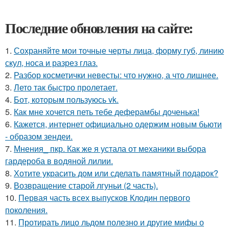
Последние обновления на сайте:
1.
Сохраняйте мои точные черты лица, форму губ, линию
скул, носа и разрез глаз.
2.
Разбор косметички невесты: что нужно, а что лишнее.
3.
Лето так быстро пролетает.
4.
Бот, которым пользуюсь vk.
5.
Как мне хочется петь тебе деферамбы доченька!
6.
Кажется, интернет официально одержим новым бьюти
- образом зендеи.
7.
Мнения_ пкр. Как же я устала от механики выбора
гардероба в водяной лилии.
8.
Хотите украсить дом или сделать памятный подарок?
9.
Возвращение старой лгуньи (2 часть).
10.
Первая часть всех выпусков Клодин первого
поколения.
11.
Протирать лицо льдом полезно и другие мифы о