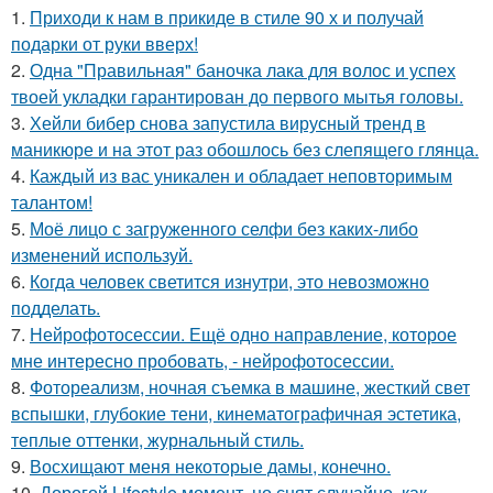
1.
Приходи к нам в прикиде в стиле 90 х и получай
подарки от руки вверх!
2.
Одна "Правильная" баночка лака для волос и успех
твоей укладки гарантирован до первого мытья головы.
3.
Хейли бибер снова запустила вирусный тренд в
маникюре и на этот раз обошлось без слепящего глянца.
4.
Каждый из вас уникален и обладает неповторимым
талантом!
5.
Моё лицо с загруженного селфи без каких-либо
изменений используй.
6.
Когда человек светится изнутри, это невозможно
подделать.
7.
Нейрофотосессии. Ещё одно направление, которое
мне интересно пробовать, - нейрофотосессии.
8.
Фотореализм, ночная съемка в машине, жесткий свет
вспышки, глубокие тени, кинематографичная эстетика,
теплые оттенки, журнальный стиль.
9.
Восхищают меня некоторые дамы, конечно.
10.
Дорогой Lifestyle момент, но снят случайно, как