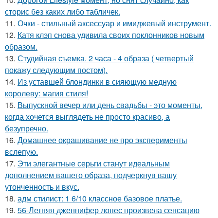
сторис без каких либо табличек.
11.
Очки - стильный аксессуар и имиджевый инструмент.
12.
Катя клэп снова удивила своих поклонников новым
образом.
13.
Студийная съемка. 2 часа - 4 образа ( четвертый
покажу следующим постом).
14.
Из уставшей блондинки в сияющую медную
королеву: магия стиля!
15.
Выпускной вечер или день свадьбы - это моменты,
когда хочется выглядеть не просто красиво, а
безупречно.
16.
Домашнее окрашивание не про эксперименты
вслепую.
17.
Эти элегантные серьги станут идеальным
дополнением вашего образа, подчеркнув вашу
утонченность и вкус.
18.
адм стилист: 1 6/10 классное базовое платье.
19.
56-Летняя дженнифер лопес произвела сенсацию