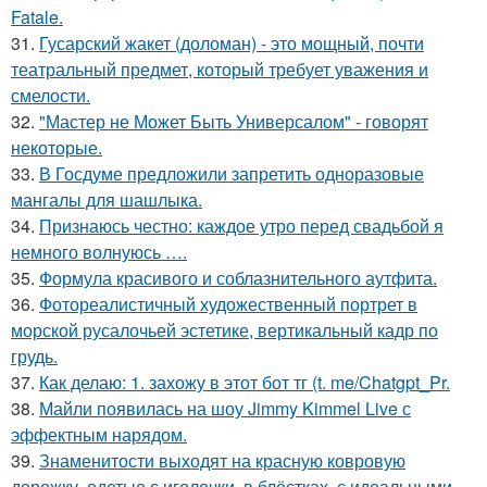
Fatale.
31.
Гусарский жакет (доломан) - это мощный, почти
театральный предмет, который требует уважения и
смелости.
32.
"Мастер не Может Быть Универсалом" - говорят
некоторые.
33.
В Госдуме предложили запретить одноразовые
мангалы для шашлыка.
34.
Признаюсь честно: каждое утро перед свадьбой я
немного волнуюсь ….
35.
Формула красивого и соблазнительного аутфита.
36.
Фотореалистичный художественный портрет в
морской русалочьей эстетике, вертикальный кадр по
грудь.
37.
Как делаю: 1. захожу в этот бот тг (t. me/Chatgpt_Pr.
38.
Майли появилась на шоу Jimmy Kimmel Live с
эффектным нарядом.
39.
Знаменитости выходят на красную ковровую
дорожку, одетые с иголочки, в блёстках, с идеальными