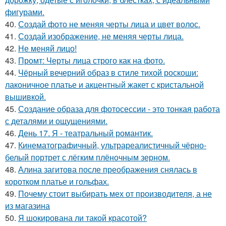
фигурами.
40.
Создай фото не меняя черты лица и цвет волос.
41.
Создай изображение, не меняя черты лица.
42.
Не меняй лицо!
43.
Промт: Черты лица строго как на фото.
44.
Чёрный вечерний образ в стиле тихой роскоши:
лаконичное платье и акцентный жакет с кристальной
вышивкой.
45.
Создание образа для фотосессии - это тонкая работа
с деталями и ощущениями.
46.
День 17. Я - театральный романтик.
47.
Кинематографичный, ультрареалистичный чёрно-
белый портрет с лёгким плёночным зерном.
48.
Алина загитова после преображения снялась в
коротком платье и гольфах.
49.
Почему стоит выбирать мех от производителя, а не
из магазина
50.
Я шокирована ли такой красотой?