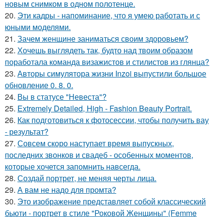
новым снимком в одном полотенце.
20.
Эти кадры - напоминание, что я умею работать и с
юными моделями.
21.
Зачем женщине заниматься своим здоровьем?
22.
Хочешь выглядеть так, будто над твоим образом
поработала команда визажистов и стилистов из глянца?
23.
Авторы симулятора жизни Inzoi выпустили большое
обновление 0. 8. 0.
24.
Вы в статусе "Невеста"?
25.
Extremely Detailed, High - Fashion Beauty Portrait.
26.
Как подготовиться к фотосессии, чтобы получить вау
- результат?
27.
Совсем скоро наступает время выпускных,
последних звонков и свадеб - особенных моментов,
которые хочется запомнить навсегда.
28.
Создай портрет, не меняя черты лица.
29.
А вам не надо для промта?
30.
Это изображение представляет собой классический
бьюти - портрет в стиле "Роковой Женщины" (Femme