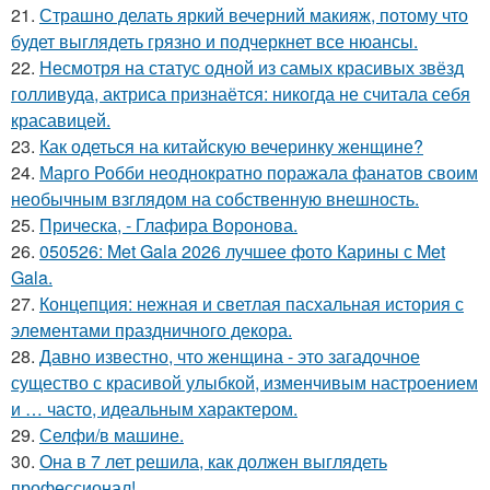
21.
Страшно делать яркий вечерний макияж, потому что
будет выглядеть грязно и подчеркнет все нюансы.
22.
Несмотря на статус одной из самых красивых звёзд
голливуда, актриса признаётся: никогда не считала себя
красавицей.
23.
Как одеться на китайскую вечеринку женщине?
24.
Марго Робби неоднократно поражала фанатов своим
необычным взглядом на собственную внешность.
25.
Прическа, - Глафира Воронова.
26.
050526: Met Gala 2026 лучшее фото Карины с Met
Gala.
27.
Концепция: нежная и светлая пасхальная история с
элементами праздничного декора.
28.
Давно известно, что женщина - это загадочное
существо с красивой улыбкой, изменчивым настроением
и … часто, идеальным характером.
29.
Селфи/в машине.
30.
Она в 7 лет решила, как должен выглядеть
профессионал!