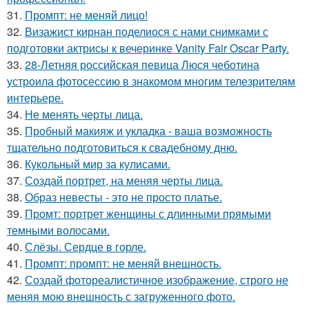
31.
Промпт: не меняй лицо!
32.
Визажист кирнан поделиося с нами снимками с
подготовки актрисы к вечеринке Vanity Fair Oscar Party.
33.
28-Летняя российская певица Люся чеботина
устроила фотосессию в знакомом многим телезрителям
интерьере.
34.
Не менять черты лица.
35.
Пробный макияж и укладка - ваша возможность
тщательно подготовиться к свадебному дню.
36.
Кукольный мир за кулисами.
37.
Создай портрет, на меняя черты лица.
38.
Образ невесты - это не просто платье.
39.
Промт: портрет женщины с длинными прямыми
темными волосами.
40.
Слёзы. Сердце в горле.
41.
Промпт: промпт: не меняй внешность.
42.
Создай фотореалистичное изображение, строго не
меняя мою внешность с загруженного фото.