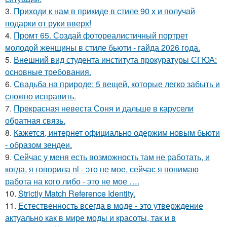
3.
Приходи к нам в прикиде в стиле 90 х и получай
подарки от руки вверх!
4.
Промт 65. Создай фотореалистичный портрет
молодой женщины в стиле бьюти - гайда 2026 года.
5.
Внешний вид студента института прокуратуры СГЮА:
основные требования.
6.
Свадьба на природе: 5 вещей, которые легко забыть и
сложно исправить.
7.
Прекрасная невеста Соня и дальше в карусели
обратная связь.
8.
Кажется, интернет официально одержим новым бьюти
- образом зендеи.
9.
Сейчас у меня есть возможность там не работать, и
когда, я говорила nl - это не мое, сейчас я понимаю
работа на кого либо - это не мое ….
10.
Strictly Match Reference Identity.
11.
Естественность всегда в моде - это утверждение
актуально как в мире моды и красоты, так и в