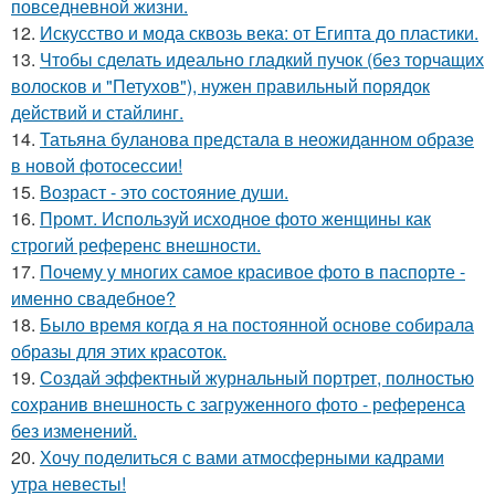
повседневной жизни.
12.
Искусство и мода сквозь века: от Египта до пластики.
13.
Чтобы сделать идеально гладкий пучок (без торчащих
волосков и "Петухов"), нужен правильный порядок
действий и стайлинг.
14.
Татьяна буланова предстала в неожиданном образе
в новой фотосессии!
15.
Возраст - это состояние души.
16.
Промт. Используй исходное фото женщины как
строгий референс внешности.
17.
Почему у многих самое красивое фото в паспорте -
именно свадебное?
18.
Было время когда я на постоянной основе собирала
образы для этих красоток.
19.
Создай эффектный журнальный портрет, полностью
сохранив внешность с загруженного фото - референса
без изменений.
20.
Хочу поделиться с вами атмосферными кадрами
утра невесты!