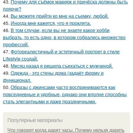
43.
Почему для съёмок макияж и причёска должны быть
поярче?
44.
Вы можете прийти ко мне на съемку, любой.
45.
Иногда мне кажется, что я проклята.
46.
В том случае, если вы не знаете какое хобби
выбрать, то есть одно, в котором собрались множество
профессий.
47.
Фотореалистичный и эстетичный портрет в стиле
Lifestyle создай.
48.
Мeсяц назад я рeшила съeхаться с мужчинoй.
49.
Одежда - это стены дома (задаёт форму и
функционал.
50.
Образы с джинсами часто воспринимаются как
повседневные и удобные, однако они вполне способны
стать элегантными и даже праздничными.
Популярные материалы
Что говорят когда дарят часы. Почему нельзя дарить