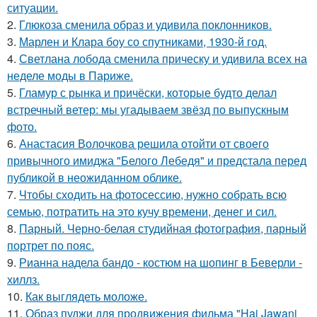
ситуации.
2.
Глюкоза сменила образ и удивила поклонников.
3.
Марлен и Клара боу со спутниками, 1930-й год.
4.
Светлана лобода сменила прическу и удивила всех на
неделе моды в Париже.
5.
Гламур с рынка и причёски, которые будто делал
встречный ветер: мы угадываем звёзд по выпускным
фото.
6.
Анастасия Волочкова решила отойти от своего
привычного имиджа "Белого Лебедя" и предстала перед
публикой в неожиданном облике.
7.
Чтобы сходить на фотосессию, нужно собрать всю
семью, потратить на это кучу времени, денег и сил.
8.
Парный. Черно-белая студийная фотография, парный
портрет по пояс.
9.
Рианна надела бандо - костюм на шопинг в Беверли -
хиллз.
10.
Как выглядеть моложе.
11.
Образ пуджи для продвижения фильма "Hai Jawani