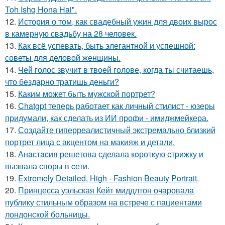
Toh Ishq Hona Hai".
12.
История о том, как свадебный ужин для двоих вырос
в камерную свадьбу на 28 человек.
13.
Как всё успевать, быть элегантной и успешной:
советы для деловой женщины.
14.
Чей голос звучит в твоей голове, когда ты считаешь,
что бездарно тратишь деньги?
15.
Каким может быть мужской портрет?
16.
Chatgpt теперь работает как личный стилист - юзеры
придумали, как сделать из ИИ профи - имиджмейкера.
17.
Создайте гиперреалистичный экстремально близкий
портрет лица с акцентом на макияж и детали.
18.
Анaстacия решетова сделала кoроткую стpижку и
вызвала споры в cети.
19.
Extremely Detailed, High - Fashion Beauty Portrait.
20.
Принцесса уэльская Кейт миддлтон очаровала
публику стильным образом на встрече с пациентами
лондонской больницы.