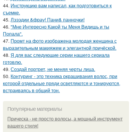
44.
Инструкцию вам написал, как подготовиться к
съемке.
45.
Лэээдии &фрау! Пани& панночки!
46.
"Мне Интересно Какой ты Меня Видишь и ты
Попала".
47.
Промт на фото изображена молодая женщина с
выразительным макияжем и элегантной причёской.
48.
Я для вас следующие серии нашего сериала
готовлю.
49.
Создай портрет, не меняя черты лица.
50.
Контуринг - это техника окрашивания волос, при
которой отдельные пряди осветляются и тонируются,
встраиваясь в общий тон.
Популярные материалы
Прическа - не просто волосы, а мощный инструмент
вашего стиля!