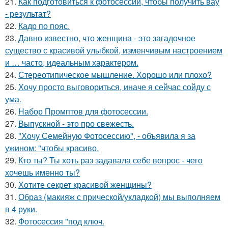
21.
Как подготовиться к фотосессии, чтобы получить вау
- результат?
22.
Кадр по пояс.
23.
Давно известно, что женщина - это загадочное
существо с красивой улыбкой, изменчивым настроением
и … часто, идеальным характером.
24.
Стереотипическое мышление. Хорошо или плохо?
25.
Хочу просто выговориться, иначе я сейчас сойду с
ума.
26.
Набор Промптов для фотосессии.
27.
Выпускной - это про свежесть.
28.
"Хочу Семейную Фотосессию", - объявила я за
ужином: "чтобы красиво.
29.
Кто ты? Ты хоть раз задавала себе вопрос - чего
хочешь именно ты?
30.
Хотите секрет красивой женщины?
31.
Образ (макияж с прической/укладкой) мы выполняем
в 4 руки.
32.
Фотосессия "под ключ.