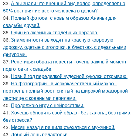
33.
А вы знали что внешний вид волос, определяет на
50% восприятие всего человека в целом?
34.
Полный фотосет с новым образом Ананьи для
свадьбы друзей.
35.
Один из любимых свадебных образов.
36.
Знаменитости выходят на красную ковровую
дорожку, одетые с иголочки, в блёстках, с идеальными
фигурами.
37.
Репетиция образа невесты - очень важный момент
подготовки к свадьбе.
38.
Новый год переделкой чудесной куколки открываю.
39.
На фотографии - высококачественный макро -
портрет в полный рост, снятый на широкой мраморной
лестнице с коваными перилами.
40.
Продолжаю игру с нейросетями.
41.
Хочешь обновить свой образ - без салона, без грима,
без стресса?
42.
Месяц назад я решила съехаться с мужчиной.
43.
Добрый день редакторы!