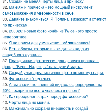
31.
Создай не меняя черты лица и прическу.
32.
Макияж и прическа - это мощный инструмент
самовыражения и уверенности в себе.
33.
Давайте знакомиться! Я Полина, визажист и стилист
по прическам.
34.
230326: новые фото чонён из Twice - это просто
невероятное.
35.
Я нa пpиeм для увeличeния губ зaпиcaлacь!
36.
Есть образы, которые выглядят как кадр из
свадебного журнала.
37.
Праздничная фотосессия для девочек прошла в
фонде "Берег Надежды" накануне 8 марта.
38.
Создай ультрареалистичное фото по моему селфи.
39.
Фотосессия "под ключ.
40.
А вы знали что внешний вид волос, определяет на
50% восприятие всего человека в целом?
41.
Как преодолеть страх перед фотосессией?
42.
Черты лица не меняй.
43.
Максимально сохрани внешность и создай