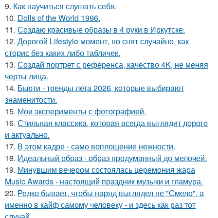
9.
Как научиться слушать себя.
10.
Dolls of the World 1996.
11.
Создаю красивые образы в 4 руки в Иркутске.
12.
Дорогой Lifestyle момент, но снят случайно, как
сторис без каких либо табличек.
13.
Создай портрет с референса, качество 4K, не меняя
черты лица.
14.
Бьюти - тренды лета 2026, которые выбирают
знаменитости.
15.
Мои эксперименты с фотографией.
16.
Стильная классика, которая всегда выглядит дорого
и актуально.
17.
В этом кадре - само воплощение нежности.
18.
Идеальный образ - образ продуманный до мелочей.
19.
Минувшим вечером состоялась церемония жара
Music Awards - настоящий праздник музыки и гламура.
20.
Редко бывает, чтобы наряд выглядел не "Смело", а
именно в кайф самому человеку - и здесь как раз тот
случай.