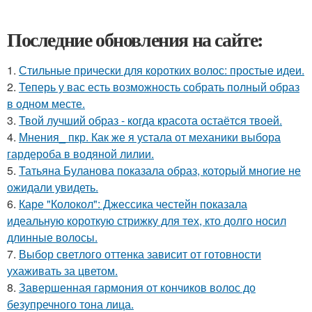
Последние обновления на сайте:
1.
Стильные прически для коротких волос: простые идеи.
2.
Теперь у вас есть возможность собрать полный образ
в одном месте.
3.
Твой лучший образ - когда красота остаётся твоей.
4.
Мнения_ пкр. Как же я устала от механики выбора
гардероба в водяной лилии.
5.
Татьяна Буланова показала образ, который многие не
ожидали увидеть.
6.
Каре "Колокол": Джессика честейн показала
идеальную короткую стрижку для тех, кто долго носил
длинные волосы.
7.
Выбор светлого оттенка зависит от готовности
ухаживать за цветом.
8.
Завершенная гармония от кончиков волос до
безупречного тона лица.