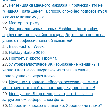
21.
Репетиция свадебного макияжа и прически - это не
"Лишняя Трата Денег", а способ спокойно подготовиться
к самому важному дню.
22.
Мастер по гриму:
23.
Фотореалистичная ночная Fashion - фотография,
эффект живого случайного кадра, будто снято ночью на
улице с профессиональной вспышкой.
24.
Estet Fashion Week.
25.
Holiday Barbie 2010.
26.
Портрет. Иифото. Промпт.
27.
Ультрареалистичное 8K изображение женщины в
чёрном платье со шнуровкой из страз на спине,
повернувшейся через плечо.
28.
Недавно я провела нейрофотосессию для мамы
моего мужа - и это было настоящее удовольствие!
29.
Identity Lock. Лицо женщины строго 1: 1 как на
загруженном референсном фото.
30.
Стереотипическое мышление. Хорошо или плохо?