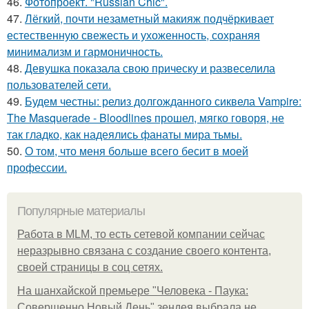
46.
Фотопроект. "Russian Chic".
47.
Лёгкий, почти незаметный макияж подчёркивает
естественную свежесть и ухоженность, сохраняя
минимализм и гармоничность.
48.
Девушка показала свою прическу и развеселила
пользователей сети.
49.
Будем честны: релиз долгожданного сиквела Vampire:
The Masquerade - Bloodlines прошел, мягко говоря, не
так гладко, как надеялись фанаты мира тьмы.
50.
О том, что меня больше всего бесит в моей
профессии.
Популярные материалы
Работа в MLM, то есть сетевой компании сейчас
неразрывно связана с создание своего контента,
своей страницы в соц сетях.
На шанхайской премьере "Человека - Паука:
Совершенно Новый День" зендея выбрала не