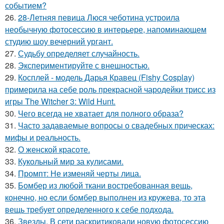
событием?
26.
28-Летняя певица Люся чеботина устроила
необычную фотосессию в интерьере, напоминающем
студию шоу вечерний ургант.
27.
Судьбу определяет случайность.
28.
Экспериментируйте с внешностью.
29.
Косплей - модель Дарья Кравец (Fishy Cosplay)
примерила на себе роль прекрасной чародейки трисс из
игры The Witcher 3: Wild Hunt.
30.
Чего всегда не хватает для полного образа?
31.
Часто задаваемые вопросы о свадебных прическах:
мифы и реальность.
32.
О женской красоте.
33.
Кукольный мир за кулисами.
34.
Промпт: Не изменяй черты лица.
35.
Бомбер из любой ткани востребованная вещь,
конечно, но если бомбер выполнен из кружева, то эта
вещь требует определенного к себе подхода.
36.
Звезды. В сети раскритиковали новую фотосессию