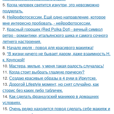
5.
Когда человек светится изнутри, это невозможно
подделать.
6.
Нейрофотосессии. Ещё одно направление, которое
мне интересно пробовать, - нейрофотосессии.
7.
Красный горошек (Red Polka Dot) - вечный символ
ретро - романтики, итальянского шика и самого сочного
летнего настроения.
8.
Начало июля - повод для красивого макияжа!
9.
"В жизни ничего не бывает даром, даже взаимность Н.
к. Крупской!
10.
Мастера, милые, у меня такая радость случалась!
11.
Когда стоит выбрать гладкую прическу?
12.
Создаю красивые образы в 4 руки в Иркутске.
13.
Дорогой Lifestyle момент, но снят случайно, как
сторис без каких либо табличек.
14.
Как сделать французский маникюр в домашних
условиях.
15.
Очень редко находится повод сделать себе макияж и