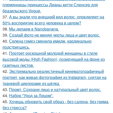
племянницы принцессы Дианы китти Спенсер для
бразильского Vogue.
37.
А вы знали что внешний вид волос, определяет на
50% восприятие всего человека в целом?
38.
Мы делаем в Nanobanana.
39.
Создай фото не меняя черты лица и цвет волос.
40.
Селена гомез сменила имидж, кардинально
подстригшись.
41.
Портрет роскошной молодой женщины в стиле
высокой моды (High Fashion), позирующей на фоне из
газетных листов.
42.
Экстремально реалистичный кинематографичный
портрет, как живая фотография из Instagram, снятая на
тканевой циклораме из шёлка.
43.
Промт. Сохрани лицо и натуральный цвет волос.
44.
Набор "Уход за Лицом".
45.
Хочешь обновить свой образ - без салона, без грима,
без стресса?