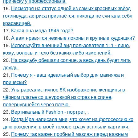
прическу у профессионала.
16.
Несмотря на статус одной из самых красивых звёзд
голливуда, актриса признаётся: никогда не считала себя
красавицей.
17.
Какая она мода 1945 года?
18.
А вам нравятся нежные локоны и крупные кудряшки?
19.
Используйте внешний вид пользователя 1: 1 - лицо,
кожу, волосы и тело без каких-либо изменений.
20.
На свадьбу обещали солнце, а весь день будет лить
дождь.
21.
Почему я - ваш идеальный выбор для макияжа и
прически?
22.
Ультрареалистичное 8K изображение женщины в
чёрном платье со шнуровкой из страз на спине,
повернувшейся через плечо.
23.
Вертикальный Fashion - портрет, .
24.
Когда Ира написала мне, что хочет на фотосессию ко
дню рождения, в моей голове сразу всплыли картинки.
25.
Почему так важен пробный макияж перед важным