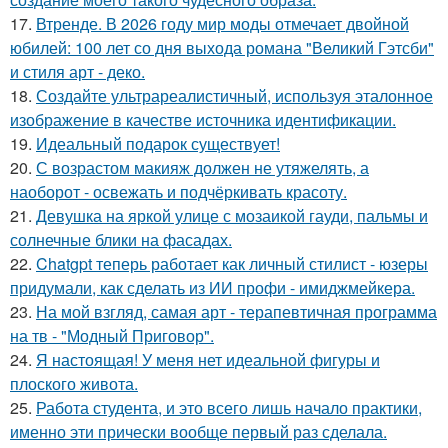
17.
Втренде. В 2026 году мир моды отмечает двойной
юбилей: 100 лет со дня выхода романа "Великий Гэтсби"
и стиля арт - деко.
18.
Создайте ультрареалистичный, используя эталонное
изображение в качестве источника идентификации.
19.
Идеальный подарок существует!
20.
С возрастом макияж должен не утяжелять, а
наоборот - освежать и подчёркивать красоту.
21.
Девушка на яркой улице с мозаикой гауди, пальмы и
солнечные блики на фасадах.
22.
Chatgpt теперь работает как личный стилист - юзеры
придумали, как сделать из ИИ профи - имиджмейкера.
23.
На мой взгляд, самая арт - терапевтичная программа
на тв - "Модный Приговор".
24.
Я настоящая! У меня нет идеальной фигуры и
плоского живота.
25.
Работа студента, и это всего лишь начало практики,
именно эти прически вообще первый раз сделала.