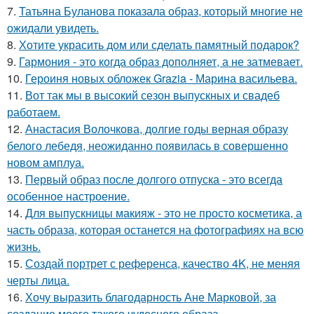
7.
Татьяна Буланова показала образ, который многие не
ожидали увидеть.
8.
Хотите украсить дом или сделать памятный подарок?
9.
Гармония - это когда образ дополняет, а не затмевает.
10.
Героиня новых обложек Grazia - Марина васильева.
11.
Вот так мы в высокий сезон выпускных и свадеб
работаем.
12.
Анастасия Волочкова, долгие годы верная образу
белого лебедя, неожиданно появилась в совершенно
новом амплуа.
13.
Первый образ после долгого отпуска - это всегда
особенное настроение.
14.
Для выпускницы макияж - это не просто косметика, а
часть образа, которая останется на фотографиях на всю
жизнь.
15.
Создай портрет с референса, качество 4K, не меняя
черты лица.
16.
Хочу выразить благодарность Ане Марковой, за
создание моего такого чудесного образа.