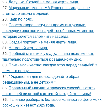
26.
Девушка. Создай не меняя черты лица.
27.
Модельные тесты в МА Promodels модельное
агентство школа моделей.
28.
Кадр по пояс.
29.
Совсем скоро наступает время выпускных,
последних звонков и свадеб - особенных моментов,
которые хочется запомнить навсегда.
30.
Создай портрет, не меняя черты лица.
31.
Не меняй черты лица.
32.
Пробный макияж и укладка - ваша возможность
тщательно подготовиться к свадебному дню.
33.
Признаюсь честно: каждое утро перед свадьбой я
немного волнуюсь ….
34.
* Украшения для волос: сделайте образ
редакционным, а не детским *.
35.
Правильный макияж и прическа способны стать
настоящей визитной карточкой каждой женщины!
36.
Начинаю разбирать большое количество фото моих
роскошных невест 2025 года.