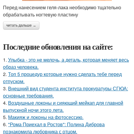
Перед нанесением геля-лака необходимо тщательно
обрабатывать ногтевую пластину
читать дальше →
Последние обновления на сайте:
1.
Улыбка - это не мелочь, а деталь, которая меняет весь
образ человека.
2.
Топ 5 процедур которые нужно сделать тебе перед
отпуском.
3.
Внешний вид студента института прокуратуры СГЮА:
основные требования.
4.
Воздушные локоны и сияющий мейкап для главной
выпускной ночи этого лета.
5.
Макияж и локоны на фотосессию.
6.
"Рома Приехал в Ростов": Полина Диброва
познакомила любовника с отцом.