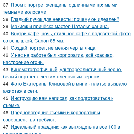
37.
Промт: портрет женщины с длинными прямыми
темными волосами.
38.
Гладкий пучок для невесты: почему он идеален?
39.
Макияж и причёска мастер Наталья ханина.
40.
Внутри кафе, ночь, стильное кафе с подсветкой, фото
со вспышкой, Canon 85 мм.
41.
Создай портрет, не меняя черты лица.
42.
У нас на работе был корпоратив, всё красиво,
настроение огонь.
43.
Кинематографичный, ультрареалистичный чёрно-
белый портрет с лёгким плёночным зерном.
44.
Фото Екатерины Климовой в мини - платье вызвало
ажиотаж в сети.
45.
Инструкцию вам написал, как подготовиться к
съемке.
46.
Предновогодние съёмки и корпоративы
совершенства требуют.
47.
Идеальный праздник: как выглядеть на все 100 в
новогоднюю ночь.