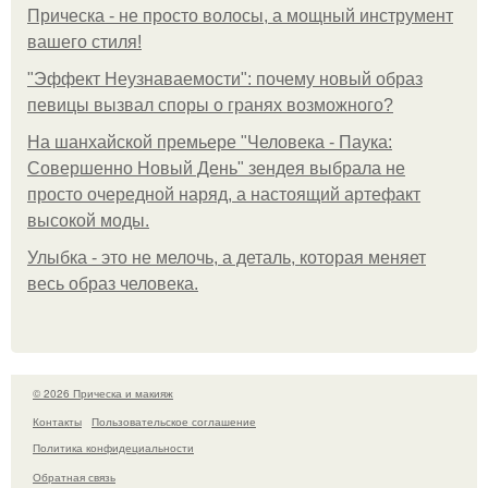
Прическа - не просто волосы, а мощный инструмент
вашего стиля!
"Эффект Неузнаваемости": почему новый образ
певицы вызвал споры о гранях возможного?
На шанхайской премьере "Человека - Паука:
Совершенно Новый День" зендея выбрала не
просто очередной наряд, а настоящий артефакт
высокой моды.
Улыбка - это не мелочь, а деталь, которая меняет
весь образ человека.
© 2026 Прическа и макияж
Контакты
Пользовательское соглашение
Политика конфидециальности
Обратная связь