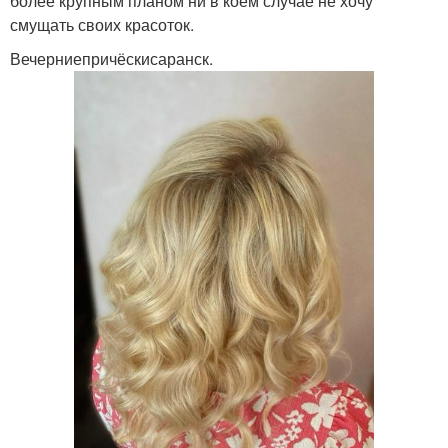
более крупным планом ни в коем случае не хочу
смущать своих красоток.
Вечерниепричёскисаранск.