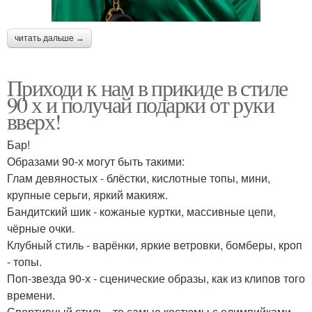
читать дальше →
Приходи к нам в прикиде в стиле
90 х и получай подарки от руки
вверх!
Бар!
Образами 90-х могут быть такими:
Глам девяностых - блёстки, кислотные топы, мини,
крупные серьги, яркий макияж.
Бандитский шик - кожаные куртки, массивные цепи,
чёрные очки.
Клубный стиль - варёнки, яркие ветровки, бомберы, кроп
- топы.
Поп-звезда 90-х - сценические образы, как из клипов того
времени.
Спортивный стиль - те самые костюмы с олимпийками,