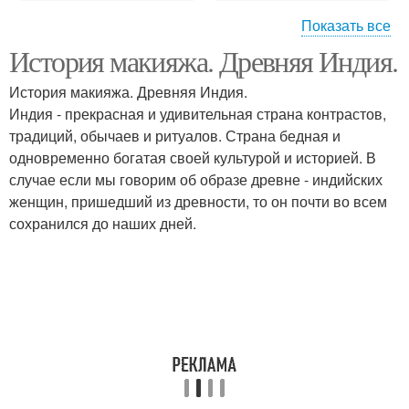
Показать все
История макияжа. Древняя Индия.
Прически в
Прическа в индийском
современной индии
стиле
История макияжа. Древняя Индия.
Индия - прекрасная и удивительная страна контрастов,
традиций, обычаев и ритуалов. Страна бедная и
одновременно богатая своей культурой и историей. В
Мужские прически
Индийская прическа
случае если мы говорим об образе древне - индийских
женщин, пришедший из древности, то он почти во всем
сохранился до наших дней.
Прическа на короткие
Прически для
волосы
индийских танцев