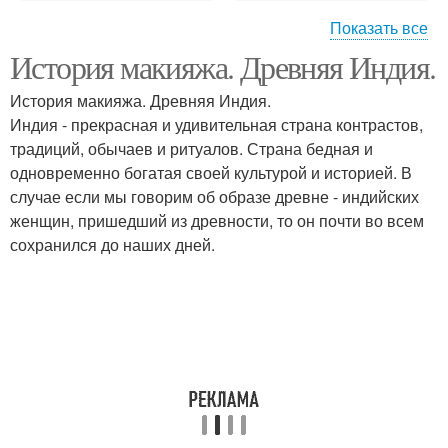
Показать все
История макияжа. Древняя Индия.
Прическа в индийском
Индийский пучок
стиле
История макияжа. Древняя Индия.
Индия - прекрасная и удивительная страна контрастов,
традиций, обычаев и ритуалов. Страна бедная и
одновременно богатая своей культурой и историей. В
Праздничная прическа
Мужские прически
случае если мы говорим об образе древне - индийских
женщин, пришедший из древности, то он почти во всем
сохранился до наших дней.
Прическа на короткие
Индийская прическа
волосы
Прически для
Индийский макияж
индийских танцев