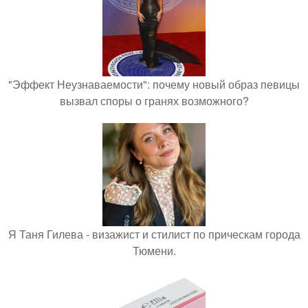
"Эффект Неузнаваемости": почему новый образ певицы
вызвал споры о гранях возможного?
Я Таня Гилева - визажист и стилист по прическам города
Тюмени.