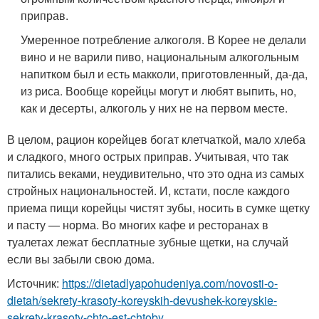
приправ.
Умеренное потребление алкоголя. В Корее не делали
вино и не варили пиво, национальным алкогольным
напитком был и есть макколи, приготовленный, да-да,
из риса. Вообще корейцы могут и любят выпить, но,
как и десерты, алкоголь у них не на первом месте.
В целом, рацион корейцев богат клетчаткой, мало хлеба
и сладкого, много острых приправ. Учитывая, что так
питались веками, неудивительно, что это одна из самых
стройных национальностей. И, кстати, после каждого
приема пищи корейцы чистят зубы, носить в сумке щетку
и пасту — норма. Во многих кафе и ресторанах в
туалетах лежат бесплатные зубные щетки, на случай
если вы забыли свою дома.
Источник:
https://dietadlyapohudeniya.com/novosti-o-
dietah/sekrety-krasoty-koreyskih-devushek-koreyskie-
sekrety-krasoty-chto-est-chtoby