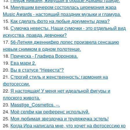
13.
Пейдж ниманн, живущая в образе Арианы гранде.
14.
Минувшим вечером состоялась церемония жара
Music Awards - настоящий праздник музыки и гламура.
15.
Как сделать фото на любые документы дома?
16.
Сумочка невесты. Наши сумочки - это отдельный вид
искусства, правда, девчонки?
17.
56-Летняя дженнифер лопес произвела сенсацию
новым снимком в одном полотенце.
18.
Прическа - Глафира Воронова.
19.
Ева мари 2.
20.
Вы в статусе "Невеста"?
21.
Строгий стиль и женственность: гармония на
фотосессии.
22.
Я настоящая! У меня нет идеальной фигуры и
плоского живота.
23.
Masstige_Cosmetics. --.
24.
Моё селфи как референс используй.
25.
Моя любимая звездочка и трудяжечка эстель!
26.
Когда Ира написала мне, что хочет на фотосессию ко