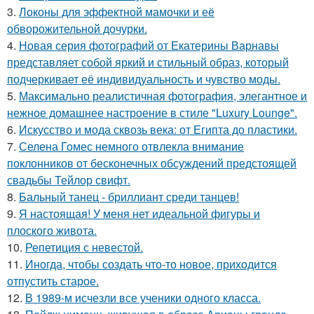
3.
Локоны для эффектной мамочки и её
обворожительной дочурки.
4.
Новая серия фотографий от Екатерины Варнавы
представляет собой яркий и стильный образ, который
подчеркивает её индивидуальность и чувство моды.
5.
Максимально реалистичная фотография, элегантное и
нежное домашнее настроение в стиле "Luxury Lounge".
6.
Искусство и мода сквозь века: от Египта до пластики.
7.
Селена Гомес немного отвлекла внимание
поклонников от бесконечных обсуждений предстоящей
свадьбы Тейлор свифт.
8.
Бальный танец - бриллиант среди танцев!
9.
Я настоящая! У меня нет идеальной фигуры и
плоского живота.
10.
Репетиция с невестой.
11.
Иногда, чтобы создать что-то новое, приходится
отпустить старое.
12.
В 1989-м исчезли все ученики одного класса.