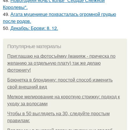
48.
Новогодняя ночь с колье "Сердце Снежной
Королевы".
49.
Агата муцениеце похвасталась огромной грудью
после родов.
50.
Декабрь: Брови: 8. 12.
Популярные материалы
Приглашаю на фотосъёмку (макияж - прическа по
желанию за отдельную плату) так же делаю
фотокнигу!
Брюнетка в блондинку: простой способ изменить
свой внешний вид
Мелкое мелирование на короткую стрижку: подход к
уходу за волосами
Чтобы в 50 выглядеть на 30, следуйте простым
правилам: