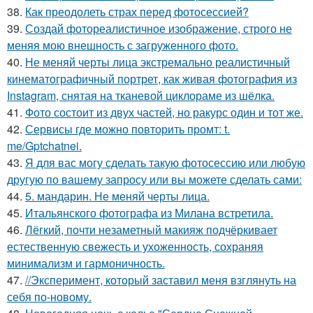
38.
Как преодолеть страх перед фотосессией?
39.
Создай фотореалистичное изображение, строго не
меняя мою внешность с загруженного фото.
40.
Не меняй черты лица экстремально реалистичный
кинематографичный портрет, как живая фотография из
Instagram, снятая на тканевой циклораме из шёлка.
41.
Фото состоит из двух частей, но ракурс один и тот же.
42.
Сервисы где можно повторить промт: t.
me/Gptchatnei.
43.
Я для вас могу сделать такую фотосессию или любую
другую по вашему запросу или вы можете сделать сами:
44.
5. мандарин. Не меняй черты лица.
45.
Итальянского фотографа из Милана встретила.
46.
Лёгкий, почти незаметный макияж подчёркивает
естественную свежесть и ухоженность, сохраняя
минимализм и гармоничность.
47.
//Эксперимент, который заставил меня взглянуть на
себя по-новому.