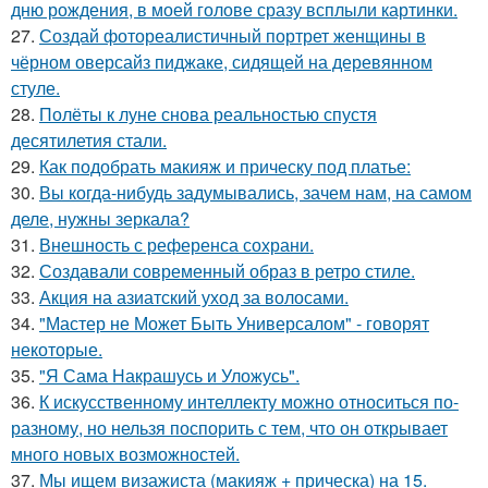
дню рождения, в моей голове сразу всплыли картинки.
27.
Создай фотореалистичный портрет женщины в
чёрном оверсайз пиджаке, сидящей на деревянном
стуле.
28.
Полёты к луне снова реальностью спустя
десятилетия стали.
29.
Как подобрать макияж и прическу под платье:
30.
Вы когда-нибудь задумывались, зачем нам, на самом
деле, нужны зеркала?
31.
Внешность с референса сохрани.
32.
Создавали современный образ в ретро стиле.
33.
Акция на азиатский уход за волосами.
34.
"Мастер не Может Быть Универсалом" - говорят
некоторые.
35.
"Я Сама Накрашусь и Уложусь".
36.
К искусственному интеллекту можно относиться по-
разному, но нельзя поспорить с тем, что он открывает
много новых возможностей.
37.
Мы ищем визажиста (макияж + прическа) на 15.