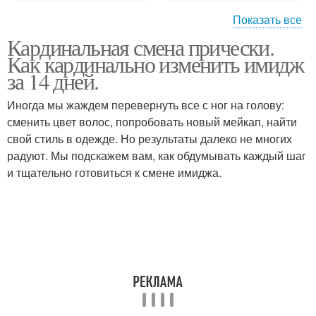
Показать все
Кардинальная смена прически.
Что сначала макияж или
Прически дома
Как кардинально изменить имидж
прическа
за 14 дней.
Иногда мы жаждем перевернуть все с ног на голову:
Вечерние прически и
сменить цвет волос, попробовать новый мейкап, найти
Новая прическа
макияж
свой стиль в одежде. Но результаты далеко не многих
радуют. Мы подскажем вам, как обдумывать каждый шаг
и тщательно готовиться к смене имиджа.