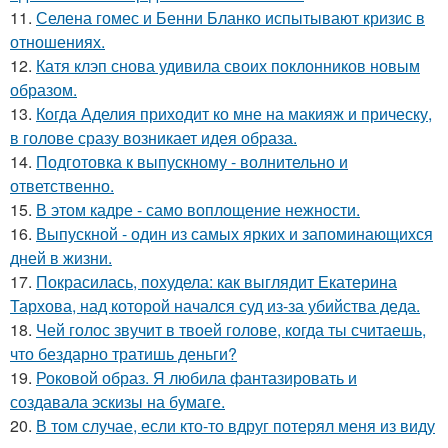
11.
Селена гомес и Бенни Бланко испытывают кризис в
отношениях.
12.
Катя клэп снова удивила своих поклонников новым
образом.
13.
Когда Аделия приходит ко мне на макияж и прическу,
в голове сразу возникает идея образа.
14.
Подготовка к выпускному - волнительно и
ответственно.
15.
В этом кадре - само воплощение нежности.
16.
Выпускной - один из самых ярких и запоминающихся
дней в жизни.
17.
Покрасилась, похудела: как выглядит Екатерина
Тархова, над которой начался суд из-за убийства деда.
18.
Чей голос звучит в твоей голове, когда ты считаешь,
что бездарно тратишь деньги?
19.
Роковой образ. Я любила фантазировать и
создавала эскизы на бумаге.
20.
В том случае, если кто-то вдруг потерял меня из виду