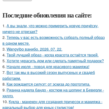
Последние обновления на сайте:
1.
А вы знали, что можно примерить новую причёску,
ничего не отрезая?
2.
Теперь у вас есть возможность собрать полный образ
в одном месте.
3.
Wangyibo ванибо. 2026. 07. 22.
4.
Твой лучший образ - когда красота остаётся твоей.
5.
Хотите украсить дом или сделать памятный подарок?
6.
Начало июля - повод для красивого макияжа!
7.
Вот так мы в высокий сезон выпускных и свадеб
работаем.
8.
Как рождается силуэт: от эскиза до прототипа.
9.
Рианна надела бандо - костюм на шопинг в Беверли -
хиллз.
10.
Кукла - манекен для создания причесок и макияжа -
идеальный выбор для юных стилистов!