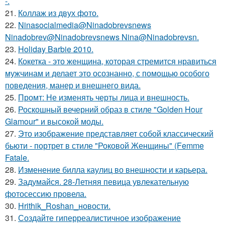
-.
21.
Коллаж из двух фото.
22.
Ninasocialmedia@Ninadobrevsnews
Ninadobrev@Ninadobrevsnews Nina@Ninadobrevsn.
23.
Holiday Barbie 2010.
24.
Кокетка - это женщина, которая стремится нравиться
мужчинам и делает это осознанно, с помощью особого
поведения, манер и внешнего вида.
25.
Промт: Не изменять черты лица и внешность.
26.
Роскошный вечерний образ в стиле "Golden Hour
Glamour" и высокой моды.
27.
Это изображение представляет собой классический
бьюти - портрет в стиле "Роковой Женщины" (Femme
Fatale.
28.
Изменение билла каулиц во внешности и карьера.
29.
Задумайся. 28-Летняя певица увлекательную
фотосессию провела.
30.
Hrithik_Roshan_новости.
31.
Создайте гиперреалистичное изображение