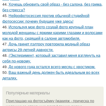
44.
Хочешь обновить свой образ - без салона, без грима,
без стресса?
45.
Нейрофотосессия против обычной студийной
фотосессии: почему будущее уже здесь!
46.
Используя мое фото создай фото крупный план
молодой женщины с яркими карими глазами и волосами
как на фото, сидящей в салоне автомобиля.
47.
Дочь гвинет пэлтроу повторила модный образ
актрисы 29-летней давности.
48.
//Эксперимент, который заставил меня взглянуть на
себя по-новому.
49.
До нового года остался всего месяц с хвостиком.
50.
Ваш важный день должен быть идеальным во всех
деталях.
Популярные материалы
Приглашаю на фотосъёмку (макияж - прическа по