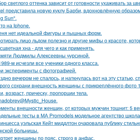
ор светлого оттенка зависит от готовности ухаживать за цв
tel представила новую куклу Барби, вдохновлённую образо
g Sun".
то на Iphone.
еня нет идеальной фигуры и пышных форм.
отирать лицо льдом полезно и другие мифы о красоте, кото
сцветная хна - для чего и как применять.
мяти Людмилы Алексеевны чурсиной.
1989-м исчезли все ученики одного класса.
и эксперименты с фотографией.
здно вечером не спалось, и наткнулась вот на эту статью, 
рого сохрани внешность женщины с прикреплённого фото 1: 1
и, возраст, прическу, пропорции тела.
nadobrev@Mystic_House.
менты внешности женщин, от которых мужчин тошнит: 5 ве
дельные тесты в МА Promodels модельное агентство школа
инцесса уэльская Кейт миддлтон очаровала публику стильн
нской больницы.
ртрет женщины по пояс, строго в анфас.