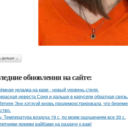
ь дальше →
ледние обновления на сайте:
ёмная укладка на каре - новый уровень стиля.
красная невеста Соня и дальше в карусели обратная связь
Летняя Энн хэтэуэй вновь продемонстрировала, что береме
ство.
у. Температура воздуха 19 с, по моим ощущениям все 30 с.
 летними яркими вайбами на раздачу к вам!