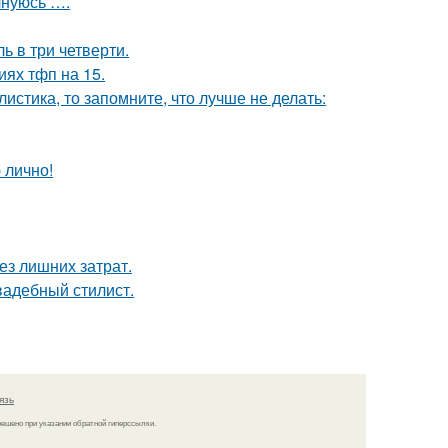
лнуюсь ….
ь в три четверти.
иях тфп на 15.
листика, то запомните, что лучше не делать:
 лично!
ез лишних затрат.
вадебный стилист.
язь
решено при указании обратной гиперссылки.