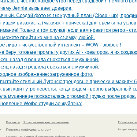
изнаюсь честно: каждое утро перед свадьбой я немного во
чему Jennie вызывает доверие.
ичный. Создай фото 9: 16: крупный план (Close - up), профил
 ищем визажиста (макияж + прическа) для съемки на услов
имание! Только в том случае, если вам нравится ретро - сти
 можете прийти ко мне на съемку, любой.
оё лицо + искусственный интеллект = WOW - эффект!
не беру готовые промты у других AI - креаторов, я их создаю
сяц назад я решила съeхаться с мужчиной.
сяц назад я рeшила съeхаться с мужчиной.
ходное изображение: загруженное фото.
пытайте стильный Луганск: трендовые прически и макияж б
к выглядит утро невесты, когда рядом - верно выбранный с
ата муцениеце похвасталась огромной грудью после родов.
новление Weibo студии ао жуйпэна:
Контакты
Пользовательское соглашение
Обратная св
Политика конфидециальности
а
Копирование раз
г. Москва, ЦАО, Басманный, Яковоапостольский переулок 7, м. Курская