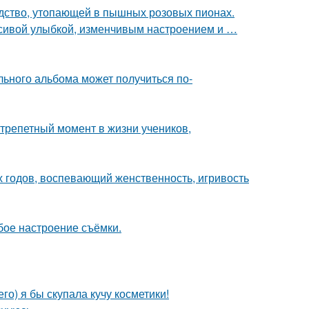
ство, утопающей в пышных розовых пионах.
расивой улыбкой, изменчивым настроением и …
льного альбома может получиться по-
трепетный момент в жизни учеников,
0-х годов, воспевающий женственность, игривость
бое настроение съёмки.
го) я бы скупала кучу косметики!