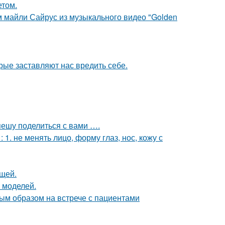
етом.
м майли Сайрус из музыкального видео "Golden
рые заставляют нас вредить себе.
спешу поделиться с вами ….
. не менять лицо, форму глаз, нос, кожу с
щей.
 моделей.
ым образом на встрече с пациентами