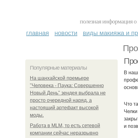
полезная информация о 
главная
новости
виды макияжа и пр
Про
Про
Популярные материалы
В наш
На шанхайской премьере
профе
"Человека - Паука: Совершенно
основ
Новый День" зендея выбрала не
просто очередной наряд, а
Что т
настоящий артефакт высокой
Челки
моды.
закры
и поз
Работа в MLM, то есть сетевой
компании сейчас неразрывно