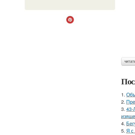
читат
Пос
1.
Объ
2.
Пре
3.
43-
изяще
4.
Бег
5.
Я с