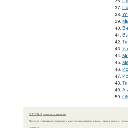
36.
Пр
37.
По
38.
Ул
39.
Мы
40.
Вн
41.
Вы
42.
Тв
43.
Я 
44.
Мe
45.
Мe
46.
Ис
47.
Ис
48.
Та
49.
Аг
50.
Об
© 2026 Прическа и макияж
Полезная информация о прическах и макияже лица, новости, отзывы, новинки, секреты, техник
нанесения