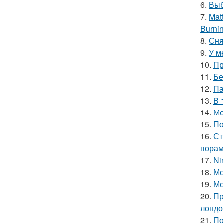
6.
Выб
7.
Mat
Burnin
8.
Сня
9.
У м
10.
Пр
11.
Бе
12.
Па
13.
В 
14.
Мо
15.
По
16.
Ст
порам
17.
Ni
18.
Мо
19.
Мо
20.
Пр
лондо
21.
По