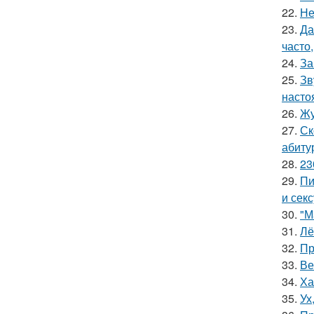
22.
Не
23.
Да
часто
24.
За
25.
Зв
насто
26.
Жу
27.
Ск
абиту
28.
23
29.
Пи
и сек
30.
"М
31.
Лё
32.
Пр
33.
Ве
34.
Ха
35.
Ух