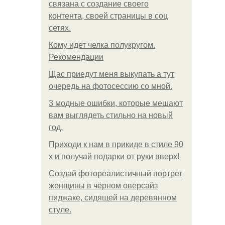
связана с создание своего
контента, своей страницы в соц
сетях.
Кому идет челка полукругом.
Рекомендации
Щас приедут меня выкупать а тут
очередь на фотосессию со мной.
3 модные ошибки, которые мешают
вам выглядеть стильно на новый
год.
Приходи к нам в прикиде в стиле 90
х и получай подарки от руки вверх!
Создай фотореалистичный портрет
женщины в чёрном оверсайз
пиджаке, сидящей на деревянном
стуле.