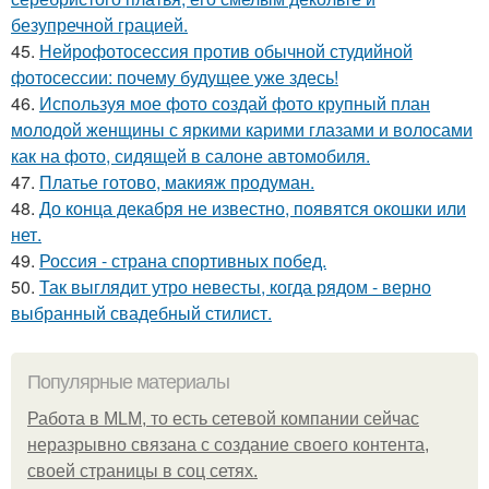
безупречной грацией.
45.
Нейрофотосессия против обычной студийной
фотосессии: почему будущее уже здесь!
46.
Используя мое фото создай фото крупный план
молодой женщины с яркими карими глазами и волосами
как на фото, сидящей в салоне автомобиля.
47.
Платье готово, макияж продуман.
48.
До конца декабря не известно, появятся окошки или
нет.
49.
Россия - страна спортивных побед.
50.
Так выглядит утро невесты, когда рядом - верно
выбранный свадебный стилист.
Популярные материалы
Работа в MLM, то есть сетевой компании сейчас
неразрывно связана с создание своего контента,
своей страницы в соц сетях.