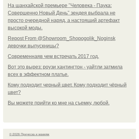
На шанхайской премьере "Человека - Паука:
Совершенно Новый День" зендея выбрала не
просто очередной наряд, а настоящий артефакт
высокой моды.
Repost From @Showroom_Shopogolik_Noginsk
девочки выпускницы?
Современнаяв чем встречать 2017 год.
Вот это вырез: роузи хантингтон - уайтли затмила
всех в эффектном платьe.
Кому подходит черный цвет. Кому подходит чёрный
цвет?
Вы можете прийти ко мне на съемку, любой.
© 2026 Прическа и макияж