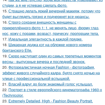
студии, а я не успеваю сделать фото.
15.
Страшно делать яркий вечерний макияж, потому что
будет выглядеть грязно и подчеркнет все нюансы.
16.
Строго сохрани внешность женщины с
прикреплённого фото 1: 1. не менять лицо, форму глаз,
нос, кожу с порами, возраст, прическу, пропорции тела.
17.
Идеальная элегантность в каждой прядке.
18.
Шикарная доджа кэт на обложке нового номера
британского Elle.
19.
Скоро наступает один из самых трепетных моментов
весны - выпускные вечера и последний звонок.
20.
Фотореалистичная ночная Fashion - фотография,
эффект живого случайного кадра, будто снято ночью на
улице с профессиональной вспышкой.
21.
Власий вдруг до боли знакомый голос услышал.
22.
Портрет в стиле европейского кинематографа 1960-х
(Technicolor.
23.
Extremely Detailed, High - Fashion Beauty Portrait.