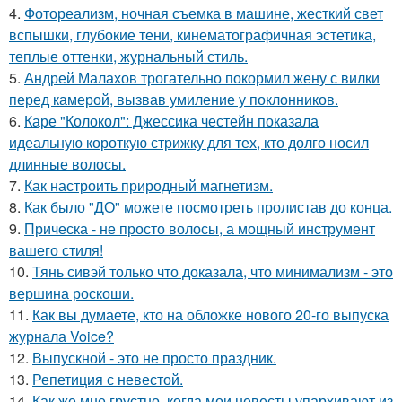
4.
Фотореализм, ночная съемка в машине, жесткий свет
вспышки, глубокие тени, кинематографичная эстетика,
теплые оттенки, журнальный стиль.
5.
Андрей Малахов трогательно покормил жену с вилки
перед камерой, вызвав умиление у поклонников.
6.
Каре "Колокол": Джессика честейн показала
идеальную короткую стрижку для тех, кто долго носил
длинные волосы.
7.
Как настроить природный магнетизм.
8.
Как было "ДО" можете посмотреть пролистав до конца.
9.
Прическа - не просто волосы, а мощный инструмент
вашего стиля!
10.
Тянь сивэй только что доказала, что минимализм - это
вершина роскоши.
11.
Как вы думаете, кто на обложке нового 20-го выпуска
журнала Voice?
12.
Выпускной - это не просто праздник.
13.
Репетиция с невестой.
14.
Как же мне грустно, когда мои невесты упархивают из