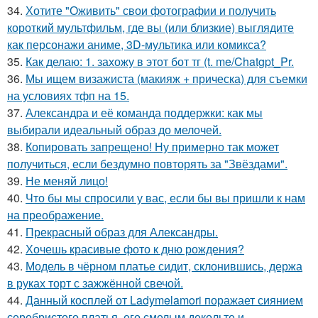
34.
Хотите "Оживить" свои фотографии и получить
короткий мультфильм, где вы (или близкие) выглядите
как персонажи аниме, 3D-мультика или комикса?
35.
Как делаю: 1. захожу в этот бот тг (t. me/Chatgpt_Pr.
36.
Мы ищем визажиста (макияж + прическа) для съемки
на условиях тфп на 15.
37.
Александра и её команда поддержки: как мы
выбирали идеальный образ до мелочей.
38.
Копировать запрещено! Ну примерно так может
получиться, если бездумно повторять за "Звёздами".
39.
Не меняй лицо!
40.
Что бы мы спросили у вас, если бы вы пришли к нам
на преображение.
41.
Прекрасный образ для Александры.
42.
Хочешь красивые фото к дню рождения?
43.
Модель в чёрном платье сидит, склонившись, держа
в руках торт с зажжённой свечой.
44.
Данный косплей от Ladymelamori поражает сиянием
серебристого платья, его смелым декольте и