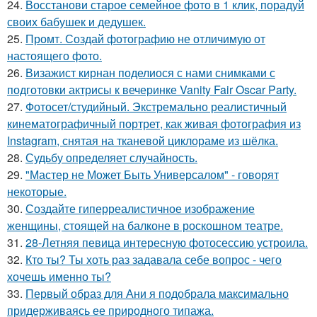
24.
Восстанови старое семейное фото в 1 клик, порадуй
своих бабушек и дедушек.
25.
Промт. Создай фотографию не отличимую от
настоящего фото.
26.
Визажист кирнан поделиося с нами снимками с
подготовки актрисы к вечеринке Vanity Fair Oscar Party.
27.
Фотосет/студийный. Экстремально реалистичный
кинематографичный портрет, как живая фотография из
Instagram, снятая на тканевой циклораме из шёлка.
28.
Судьбу определяет случайность.
29.
"Мастер не Может Быть Универсалом" - говорят
некоторые.
30.
Создайте гиперреалистичное изображение
женщины, стоящей на балконе в роскошном театре.
31.
28-Летняя певица интересную фотосессию устроила.
32.
Кто ты? Ты хоть раз задавала себе вопрос - чего
хочешь именно ты?
33.
Первый образ для Ани я подобрала максимально
придерживаясь ее природного типажа.