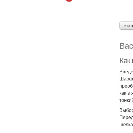
читат
Вас
Как 
Введ
Шарф 
преоб
как в
тонки
Выбор
Перед
шелка