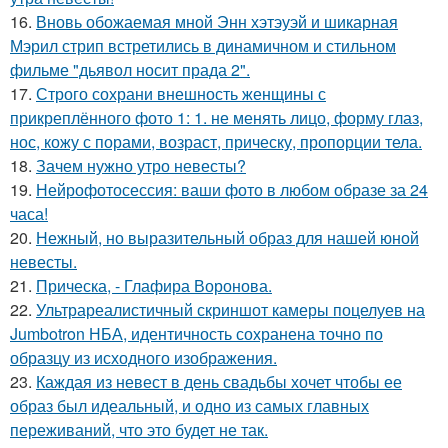
16.
Вновь обожаемая мной Энн хэтэуэй и шикарная
Мэрил стрип встретились в динамичном и стильном
фильме "дьявол носит прада 2".
17.
Строго сохрани внешность женщины с
прикреплённого фото 1: 1. не менять лицо, форму глаз,
нос, кожу с порами, возраст, прическу, пропорции тела.
18.
Зачем нужно утро невесты?
19.
Нейрофотосессия: ваши фото в любом образе за 24
часа!
20.
Нежный, но выразительный образ для нашей юной
невесты.
21.
Прическа, - Глафира Воронова.
22.
Ультрареалистичный скриншот камеры поцелуев на
Jumbotron НБА, идентичность сохранена точно по
образцу из исходного изображения.
23.
Каждая из невест в день свадьбы хочет чтобы ее
образ был идеальный, и одно из самых главных
переживаний, что это будет не так.