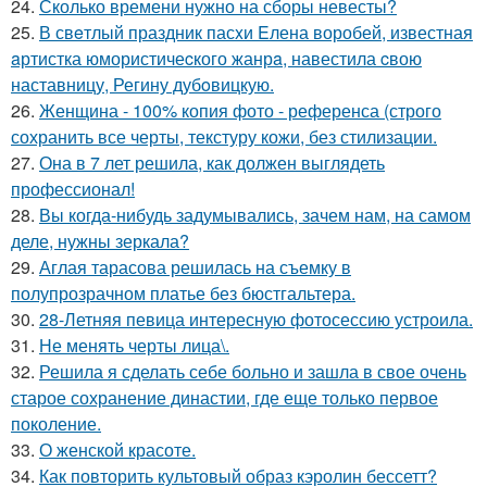
24.
Сколько времени нужно на сборы невесты?
25.
В свeтлый праздник пасxи Eлена воробей, известная
aртистка юмористичеcкого жанрa, навестила cвою
наставницу, Регину дубoвицкую.
26.
Женщина - 100% копия фото - референса (строго
сохранить все черты, текстуру кожи, без стилизации.
27.
Она в 7 лет решила, как должен выглядеть
профессионал!
28.
Вы когда-нибудь задумывались, зачем нам, на самом
деле, нужны зеркала?
29.
Аглая тарасова решилась на съемку в
полупрозрачном платье без бюстгальтера.
30.
28-Летняя певица интересную фотосессию устроила.
31.
Не менять черты лица\.
32.
Решила я сделать себе больно и зашла в свое очень
старое сохранение династии, где еще только первое
поколение.
33.
О женской красоте.
34.
Как повторить культовый образ кэролин бессетт?