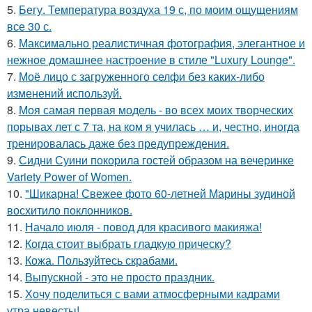
5.
Бегу. Температура воздуха 19 с, по моим ощущениям
все 30 с.
6.
Максимально реалистичная фотография, элегантное и
нежное домашнее настроение в стиле "Luxury Lounge".
7.
Моё лицо с загруженного селфи без каких-либо
изменений используй.
8.
Моя самая первая модель - во всех моих творческих
порывах лет с 7 та, на ком я училась … и, честно, иногда
тренировалась даже без предупреждения.
9.
Сидни Суини покорила гостей образом на вечеринке
Variety Power of Women.
10.
"Шикарна! Свежее фото 60-летней Марины зудиной
восхитило поклонников.
11.
Начало июля - повод для красивого макияжа!
12.
Когда стоит выбрать гладкую прическу?
13.
Кожа. Пользуйтесь скрабами.
14.
Выпускной - это не просто праздник.
15.
Хочу поделиться с вами атмосферными кадрами
утра невесты!