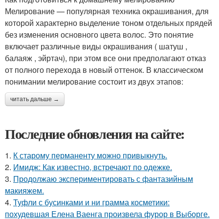
Мелирование — популярная техника окрашивания, для
которой характерно выделение тоном отдельных прядей
без изменения основного цвета волос. Это понятие
включает различные виды окрашивания ( шатуш ,
балаяж , эйртач), при этом все они предполагают отказ
от полного перехода в новый оттенок. В классическом
понимании мелирование состоит из двух этапов:
читать дальше →
Последние обновления на сайте:
1.
К старому перманенту можно привыкнуть.
2.
Имидж: Как известно, встречают по одежке.
3.
Продолжаю экспериментировать с фантазийным
макияжем.
4.
Туфли с бусинками и ни грамма косметики:
похудевшая Елена Ваенга произвела фурор в Выборге.