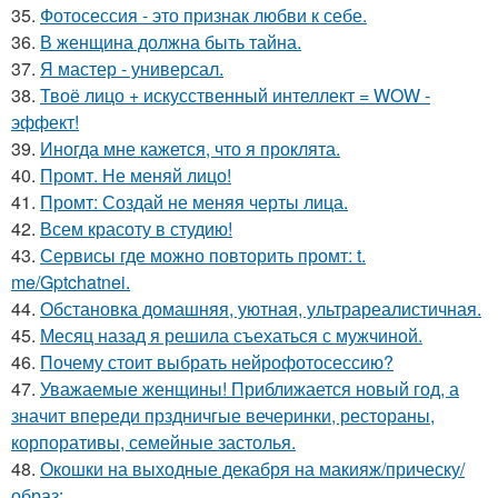
35.
Фотосессия - это признак любви к себе.
36.
В женщина должна быть тайна.
37.
Я мастер - универсал.
38.
Твоё лицо + искусственный интеллект = WOW -
эффект!
39.
Иногда мне кажется, что я проклята.
40.
Промт. Не меняй лицо!
41.
Промт: Создай не меняя черты лица.
42.
Всем красоту в студию!
43.
Сервисы где можно повторить промт: t.
me/Gptchatnei.
44.
Обстановка домашняя, уютная, ультрареалистичная.
45.
Месяц назад я решила съехаться с мужчиной.
46.
Почему стоит выбрать нейрофотосессию?
47.
Уважаемые женщины! Приближается новый год, а
значит впереди прздничгые вечеринки, рестораны,
корпоративы, семейные застолья.
48.
Окошки на выходные декабря на макияж/прическу/
образ: